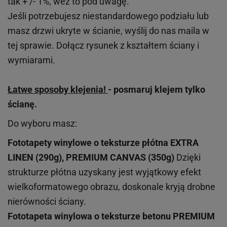
tak + /- 1%, weź to pod uwagę.
Jeśli potrzebujesz niestandardowego podziału lub
masz drzwi ukryte w ścianie, wyślij do nas maila w
tej sprawie. Dołącz rysunek z kształtem ściany i
wymiarami.
Łatwe sposoby klejenia!
- posmaruj klejem tylko
ścianę.
Do wyboru masz:
Fototapety winylowe o
teksturze
płótna EXTRA
LINEN (290g), PREMIUM CANVAS (350g)
Dzięki
strukturze płótna uzyskany jest wyjątkowy efekt
wielkoformatowego obrazu, doskonale kryją drobne
nierówności ściany.
Fototapeta winylowa o
teksturze
betonu PREMIUM