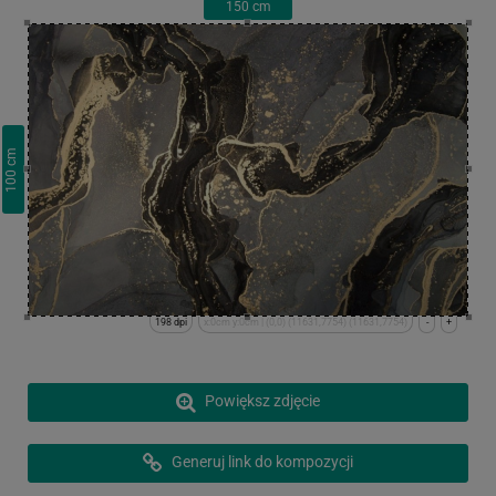
150
cm
cm
100
198 dpi
x:0cm y:0cm | (0,0) (11631,7754) (11631,7754)
-
+
Powiększ zdjęcie
Generuj link do kompozycji