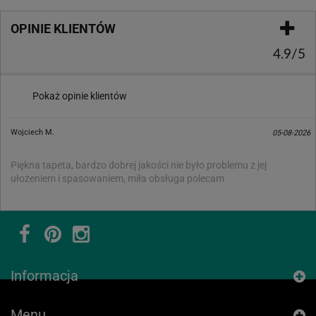
OPINIE KLIENTÓW
4.9/5
Pokaż opinie klientów
Wojciech M.
05-08-2026
Piękna tapeta, bardzo dobrej jakości nie było problemu z jej
ułożeniem i spasowaniem, miła obsługa polecam
Informacja
Menu