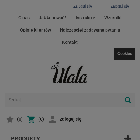
Zaloguj się
Zaloguj się
O nas
Jak kupować?
Instrukcje
Wzorniki
Opinie klientów
Najczęściej zadawane pytania
Kontakt
Cookies
(
0
)
(0)
Zaloguj się
PRODUKTY