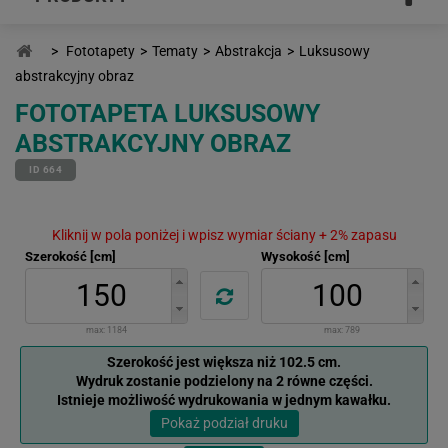
>
Fototapety
>
Tematy
>
Abstrakcja
>
Luksusowy
abstrakcyjny obraz
FOTOTAPETA LUKSUSOWY
ABSTRAKCYJNY OBRAZ
ID 664
Kliknij w pola poniżej i wpisz wymiar ściany + 2% zapasu
Szerokość [cm]
Wysokość [cm]
max:
1184
max:
789
Szerokość jest większa niż 102.5 cm.
Wydruk zostanie podzielony na 2 równe części.
Istnieje możliwość wydrukowania w jednym kawałku.
Pokaż podział druku