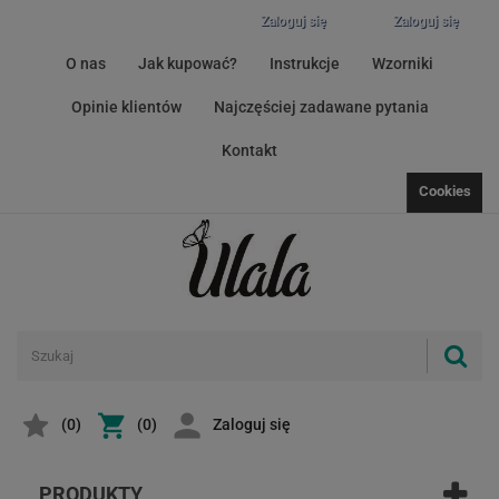
Zaloguj się
Zaloguj się
O nas
Jak kupować?
Instrukcje
Wzorniki
Opinie klientów
Najczęściej zadawane pytania
Kontakt
Cookies
(
0
)
(0)
Zaloguj się
PRODUKTY