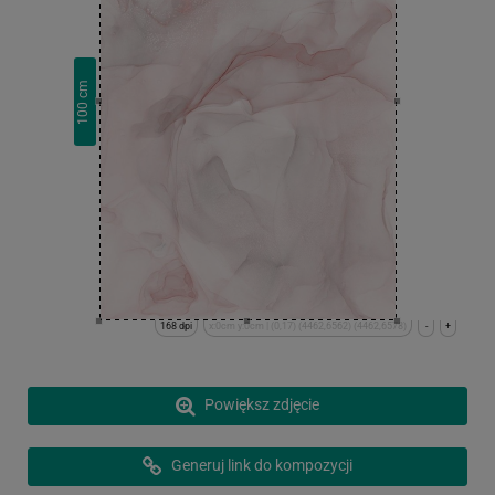
cm
100
168 dpi
x:0cm y:0cm | (0,17) (4462,6562) (4462,6578)
-
+
Powiększ zdjęcie
Generuj link do kompozycji