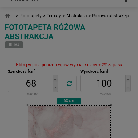
>
Fototapety
>
Tematy
>
Abstrakcja
>
Różowa abstrakcja
FOTOTAPETA RÓŻOWA
ABSTRAKCJA
ID 862
Kliknij w pola poniżej i wpisz wymiar ściany + 2% zapasu
Szerokość [cm]
Wysokość [cm]
max:
454
max:
670
68
cm