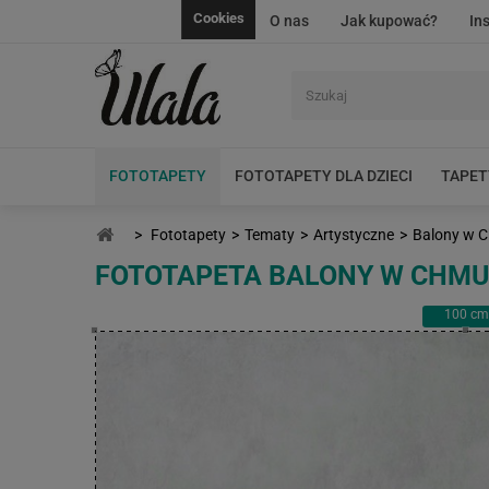
Cookies
O nas
Jak kupować?
In
FOTOTAPETY
FOTOTAPETY DLA DZIECI
TAPET
>
Fototapety
>
Tematy
>
Artystyczne
>
Balony w 
FOTOTAPETA BALONY W CHM
100
cm