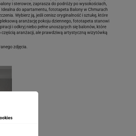
balony i sterowce, zaprasza do podróży po wysokościach,
ła. Idealna do apartamentu, fototapeta Balony w Chmurach
nia. Wybierz ją, jeśli cenisz oryginalność i sztukę, które
kompleksową aranżację pokoju dziennego, fototapeta stanowi
iracji i odkryj niebo pełne unoszących się balonów, które
ko częścią aranżacji, ale prawdziwą artystyczną wizytówką
anego zdjęcia.
ookies