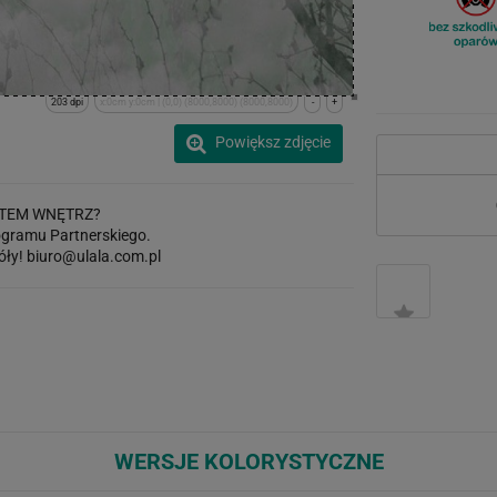
203 dpi
x:0cm y:0cm | (0,0) (8000,8000) (8000,8000)
-
+
Powiększ zdjęcie
TEM WNĘTRZ?
gramu Partnerskiego.
óły!
biuro@ulala.com.pl
WERSJE KOLORYSTYCZNE