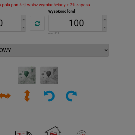
 w pola poniżej i wpisz wymiar ściany + 2% zapasu
Wysokość [cm]
max:
813