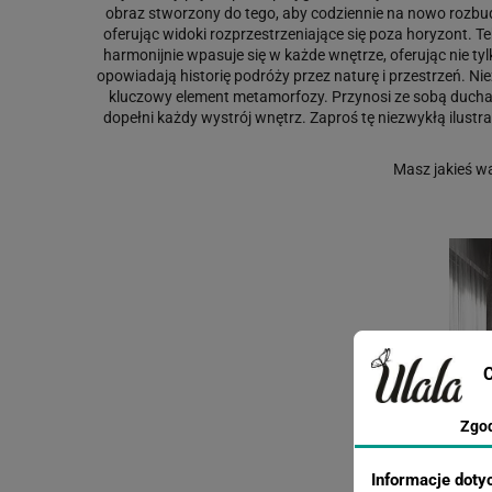
obraz stworzony do tego, aby codziennie na nowo rozbud
oferując widoki rozprzestrzeniające się poza horyzont. 
harmonijnie wpasuje się w każde wnętrze, oferując nie tyl
opowiadają historię podróży przez naturę i przestrzeń. Ni
kluczowy element metamorfozy. Przynosi ze sobą ducha prz
dopełni każdy wystrój wnętrz. Zaproś tę niezwykłą ilustr
Masz jakieś w
C
Zgo
Informacje doty