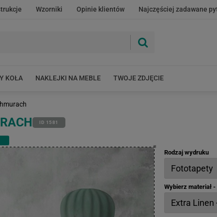
strukcje
Wzorniki
Opinie klientów
Najczęściej zadawane py
Y KOŁA
NAKLEJKI NA MEBLE
TWOJE ZDJĘCIE
Chmurach
URACH
ID 1581
Rodzaj wydruku
Wybierz materiał 