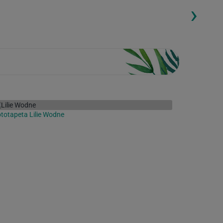
›
ding...
Loading...
totapeta Lilie Wodne