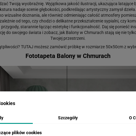
zać Twoją wyobraźnię. Wyjątkowa jakość ilustracji, ukazująca latające 
Tekstura nadaje scenie głębokości, podkreślając artystyczny zamysł dzie
ko wizualne doznania, ale również odmieniając całość atmosfery pomieszcze
ezależnie od tego, czy chodzi o delikatne przekształcenie sypialni, czy 
ygody, starannie łącząc estetykę i funkcjonalność. Daj się ponieść insp
ację do swojego świata i zobacz, jak Balony w Chmurach stają się nie tyl
Twojej przestrzeni.
ątpliwości?
TUTAJ
możesz zamówić próbkę w rozmiarze 50x50cm z wybr
Fototapeta Balony w Chmurach
ookies
dy
Szczegóły
O C
czące plików cookies