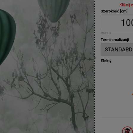
Kliknij
Szerokość [cm]
max:
813
Termin realizacji
Efekty