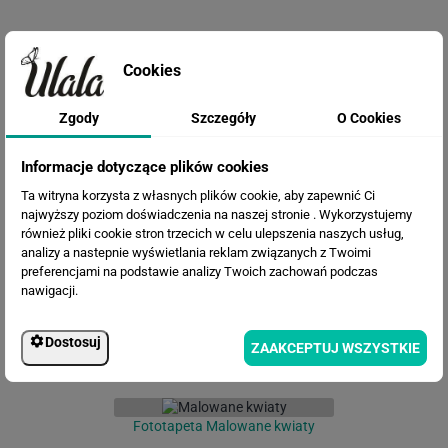
Cookies
Zgody
Szczegóły
O Cookies
Informacje dotyczące plików cookies
Fototapeta Linie i okręgi
Ta witryna korzysta z własnych plików cookie, aby zapewnić Ci
najwyższy poziom doświadczenia na naszej stronie . Wykorzystujemy
również pliki cookie stron trzecich w celu ulepszenia naszych usług,
analizy a nastepnie wyświetlania reklam związanych z Twoimi
preferencjami na podstawie analizy Twoich zachowań podczas
nawigacji.
Dostosuj
ZAAKCEPTUJ WSZYSTKIE
Fototapeta Malowane kwiaty