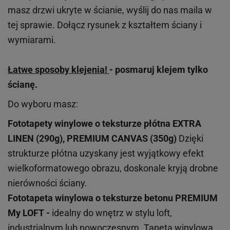
masz drzwi ukryte w ścianie, wyślij do nas maila w
tej sprawie. Dołącz rysunek z kształtem ściany i
wymiarami.
Łatwe sposoby klejenia!
- posmaruj klejem tylko
ścianę.
Do wyboru masz:
Fototapety winylowe o
teksturze
płótna EXTRA
LINEN (290g), PREMIUM CANVAS (350g)
Dzięki
strukturze płótna uzyskany jest wyjątkowy efekt
wielkoformatowego obrazu, doskonale kryją drobne
nierówności ściany.
Fototapeta winylowa o
teksturze
betonu PREMIUM
My LOFT -
idealny do wnętrz w stylu loft,
industrialnym lub nowoczesnym. Tapeta winylowa