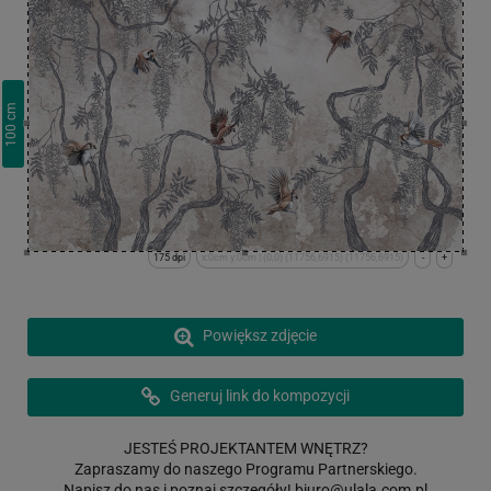
cm
100
175 dpi
x:0cm y:0cm | (0,0) (11756,6915) (11756,6915)
-
+
Powiększ zdjęcie
Generuj link do kompozycji
JESTEŚ PROJEKTANTEM WNĘTRZ?
Zapraszamy do naszego Programu Partnerskiego.
Napisz do nas i poznaj szczegóły!
biuro@ulala.com.pl