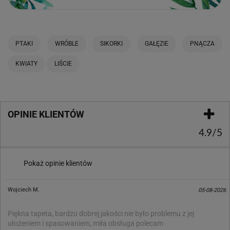
PTAKI
WRÓBLE
SIKORKI
GAŁĘZIE
PNĄCZA
KWIATY
LIŚCIE
OPINIE KLIENTÓW
4.9/5
Pokaż opinie klientów
Wojciech M.
05-08-2026
Piękna tapeta, bardzo dobrej jakości nie było problemu z jej
ułożeniem i spasowaniem, miła obsługa polecam