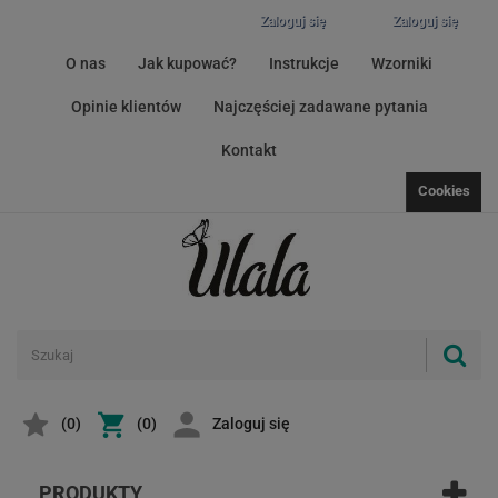
Zaloguj się
Zaloguj się
O nas
Jak kupować?
Instrukcje
Wzorniki
Opinie klientów
Najczęściej zadawane pytania
Kontakt
Cookies
(
0
)
(0)
Zaloguj się
PRODUKTY