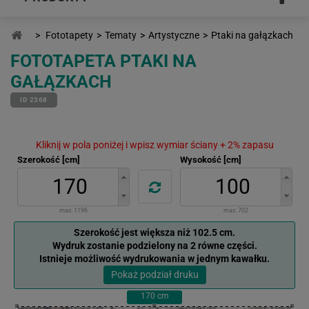
>
Fototapety
>
Tematy
>
Artystyczne
>
Ptaki na gałązkach
FOTOTAPETA PTAKI NA
GAŁĄZKACH
ID 2368
Kliknij w pola poniżej i wpisz wymiar ściany + 2% zapasu
Szerokość [cm]
Wysokość [cm]
max:
1196
max:
702
Szerokość jest większa niż 102.5 cm.
Wydruk zostanie podzielony na 2 równe części.
Istnieje możliwość wydrukowania w jednym kawałku.
Pokaż podział druku
170
cm