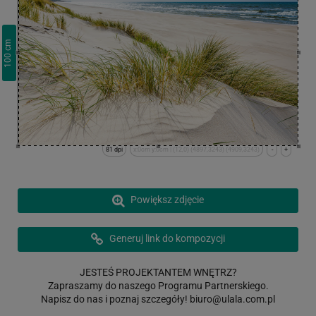
cm
100
81 dpi
x:0cm y:0cm | (12,0) (4897,3243) (4909,3243)
-
+
Powiększ zdjęcie
Generuj link do kompozycji
JESTEŚ PROJEKTANTEM WNĘTRZ?
Zapraszamy do naszego Programu Partnerskiego.
Napisz do nas i poznaj szczegóły!
biuro@ulala.com.pl