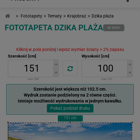
>
Fototapety
>
Tematy
>
Krajobraz
>
Dzika plaża
FOTOTAPETA DZIKA PLAŻA
ID 2593
Kliknij w pola poniżej i wpisz wymiar ściany + 2% zapasu
Szerokość [cm]
Wysokość [cm]
max:
499
max:
331
Szerokość jest większa niż 102.5 cm.
Wydruk zostanie podzielony na 2 równe części.
Istnieje możliwość wydrukowania w jednym kawałku.
Pokaż podział druku
151
cm