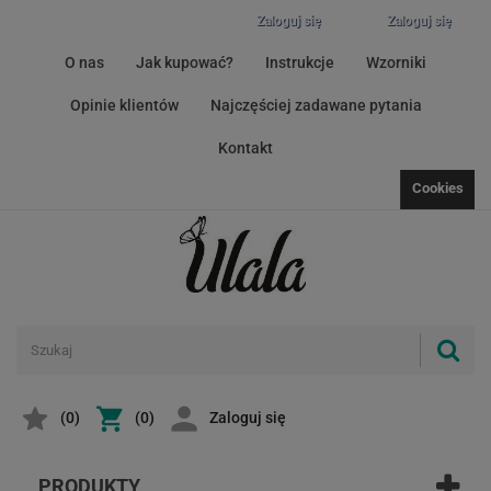
Zaloguj się
Zaloguj się
O nas
Jak kupować?
Instrukcje
Wzorniki
Opinie klientów
Najczęściej zadawane pytania
Kontakt
Cookies
(
0
)
(0)
Zaloguj się
PRODUKTY