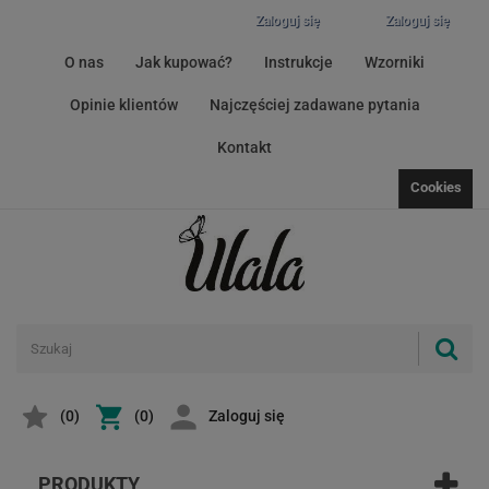
Zaloguj się
Zaloguj się
O nas
Jak kupować?
Instrukcje
Wzorniki
Opinie klientów
Najczęściej zadawane pytania
Kontakt
Cookies
(
0
)
(0)
Zaloguj się
PRODUKTY