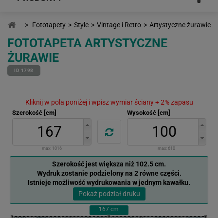
>
Fototapety
>
Style
>
Vintage i Retro
>
Artystyczne żurawie
FOTOTAPETA ARTYSTYCZNE
ŻURAWIE
ID 1798
Kliknij w pola poniżej i wpisz wymiar ściany + 2% zapasu
Szerokość [cm]
Wysokość [cm]
max:
1016
max:
610
Szerokość jest większa niż 102.5 cm.
Wydruk zostanie podzielony na 2 równe części.
Istnieje możliwość wydrukowania w jednym kawałku.
Pokaż podział druku
167
cm