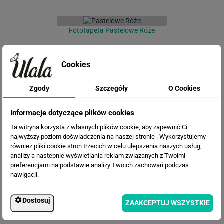
Fototapeta Pastelowe Róże
Cookies
Zgody
Szczegóły
O Cookies
Informacje dotyczące plików cookies
Ta witryna korzysta z własnych plików cookie, aby zapewnić Ci
najwyższy poziom doświadczenia na naszej stronie . Wykorzystujemy
również pliki cookie stron trzecich w celu ulepszenia naszych usług,
Fototapeta Mapa Świata
analizy a nastepnie wyświetlania reklam związanych z Twoimi
preferencjami na podstawie analizy Twoich zachowań podczas
nawigacji.
Dostosuj
ZAAKCEPTUJ WSZYSTKIE