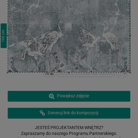
cm
100
152 dpi
x:0cm y:0cm | (0,25) (9986,5980) (9986,6005)
-
+
Powiększ zdjęcie
Generuj link do kompozycji
JESTEŚ PROJEKTANTEM WNĘTRZ?
Zapraszamy do naszego Programu Partnerskiego.