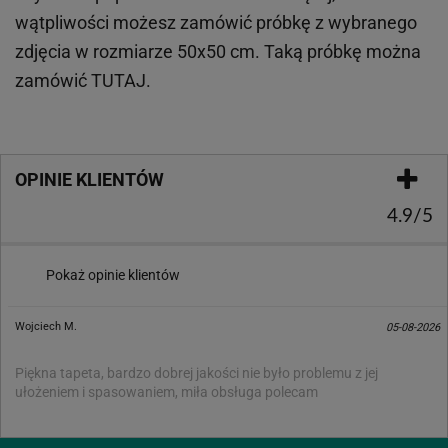
wątpliwości możesz zamówić próbkę z wybranego
zdjęcia w rozmiarze 50x50 cm. Taką próbkę można
zamówić
TUTAJ
.
OPINIE KLIENTÓW
4.9/5
Pokaż opinie klientów
Wojciech M.
05-08-2026
Piękna tapeta, bardzo dobrej jakości nie było problemu z jej
ułożeniem i spasowaniem, miła obsługa polecam