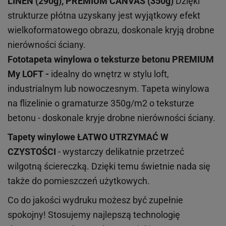
LINEN (290g), PREMIUM CANVAS (350g)
Dzięki
strukturze płótna uzyskany jest wyjątkowy efekt
wielkoformatowego obrazu, doskonale kryją drobne
nierówności ściany.
Fototapeta winylowa o
teksturze
betonu PREMIUM
My LOFT -
idealny do wnętrz w stylu loft,
industrialnym lub nowoczesnym. Tapeta winylowa
na flizelinie o gramaturze 350g/m2 o teksturze
betonu - doskonale kryje drobne nierówności ściany.
Tapety winylowe
ŁATWO UTRZYMAĆ W
CZYSTOŚCI
- wystarczy delikatnie przetrzeć
wilgotną ściereczką. Dzięki temu świetnie nada się
także do pomieszczeń użytkowych.
Co do jakości wydruku możesz być zupełnie
spokojny! Stosujemy najlepszą technologię