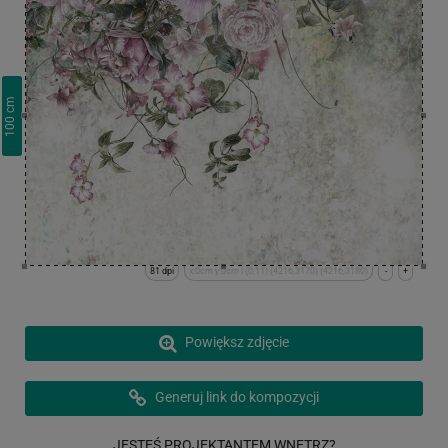
cm
100
81 dpi
x:0cm y:0cm | (0,11) (4216,3170) (4216,3180)
-
+
Powiększ zdjęcie
Generuj link do kompozycji
JESTEŚ PROJEKTANTEM WNĘTRZ?