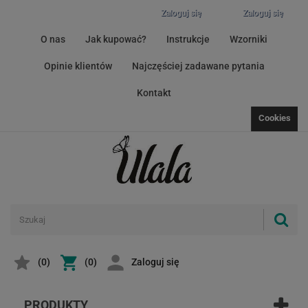
Zaloguj się
Zaloguj się
O nas
Jak kupować?
Instrukcje
Wzorniki
Opinie klientów
Najczęściej zadawane pytania
Kontakt
Cookies
(
0
)
(0)
Zaloguj się
PRODUKTY