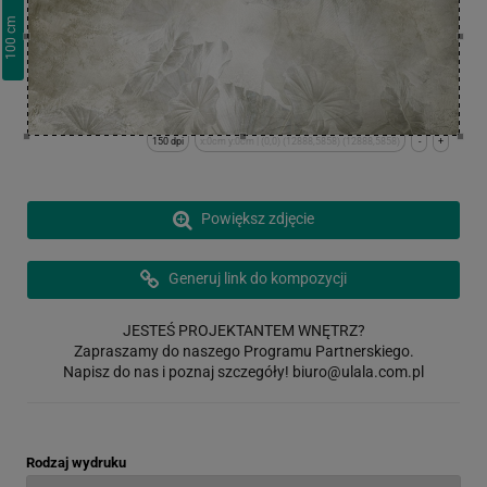
cm
100
150 dpi
x:0cm y:0cm | (0,0) (12888,5858) (12888,5858)
-
+
Powiększ zdjęcie
Generuj link do kompozycji
JESTEŚ PROJEKTANTEM WNĘTRZ?
Zapraszamy do naszego Programu Partnerskiego.
Napisz do nas i poznaj szczegóły!
biuro@ulala.com.pl
Rodzaj wydruku