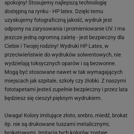
spokojny! Stosujemy najlepszą technologię
dostępną na rynku - HP latex. Dzięki temu
uzyskujemy fotograficzną jakość, wydruk jest
odporny na zarysowania i promieniowanie UV. I ma
jeszcze jedną ogromną zaletę - jest bezpieczny dla
Ciebie i Twojej rodziny!
Wydruki HP
Latex
, w
przeciwieństwie do wydruków
solwentowych
, nie
wydzielają toksycznych oparów i są bezwonne.
Mogą być stosowane nawet w tak wymagających
miejscach
jak
szpitale, szkoły czy żłobki.
Z naszymi
fototapetami jesteś zupełnie bezpieczny i przez lata
będziesz się cieszył pięknym wydrukiem.
Uwaga! Kolory imitujące złoto, srebro, miedź, brokat
itp.
nie są drukowane tuszami metalicznymi,
brokatowymi. Imitacja tych kolorów zostaje