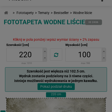
>
Fototapety
>
Tematy
>
Bestseller
>
Wodne liście
FOTOTAPETA WODNE LIŚCIE
ID 2406
Kliknij w pola poniżej i wpisz wymiar ściany + 2% zapasu
Szerokość [cm]
Wysokość [cm]
max:
1310
max:
596
Szerokość jest większa niż 102.5 cm.
Wydruk zostanie podzielony na 3 równe części.
Istnieje możliwość wydrukowania w jednym kawałku.
Pokaż podział druku
220
cm