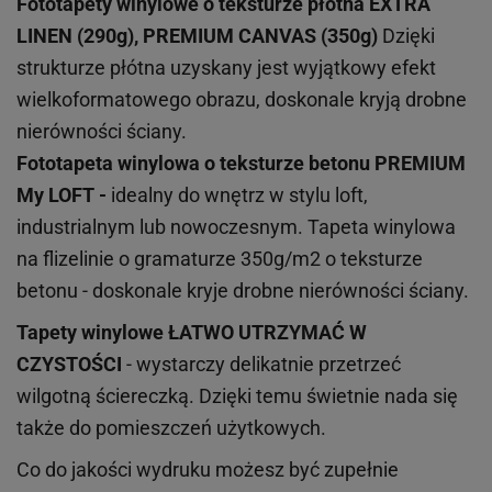
Fototapety winylowe o
teksturze
płótna EXTRA
LINEN (290g), PREMIUM CANVAS (350g)
Dzięki
strukturze płótna uzyskany jest wyjątkowy efekt
wielkoformatowego obrazu, doskonale kryją drobne
nierówności ściany.
Fototapeta winylowa o
teksturze
betonu PREMIUM
My LOFT -
idealny do wnętrz w stylu loft,
industrialnym lub nowoczesnym. Tapeta winylowa
na flizelinie o gramaturze 350g/m2 o teksturze
betonu - doskonale kryje drobne nierówności ściany.
Tapety winylowe
ŁATWO UTRZYMAĆ W
CZYSTOŚCI
- wystarczy delikatnie przetrzeć
wilgotną ściereczką. Dzięki temu świetnie nada się
także do pomieszczeń użytkowych.
Co do jakości wydruku możesz być zupełnie