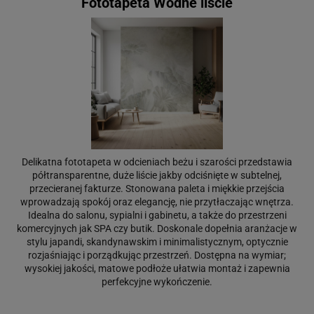
Fototapeta Wodne liście
Delikatna fototapeta w odcieniach beżu i szarości przedstawia
półtransparentne, duże liście jakby odciśnięte w subtelnej,
przecieranej fakturze. Stonowana paleta i miękkie przejścia
wprowadzają spokój oraz elegancję, nie przytłaczając wnętrza.
Idealna do salonu, sypialni i gabinetu, a także do przestrzeni
komercyjnych jak SPA czy butik. Doskonale dopełnia aranżacje w
stylu japandi, skandynawskim i minimalistycznym, optycznie
rozjaśniając i porządkując przestrzeń. Dostępna na wymiar;
wysokiej jakości, matowe podłoże ułatwia montaż i zapewnia
perfekcyjne wykończenie.