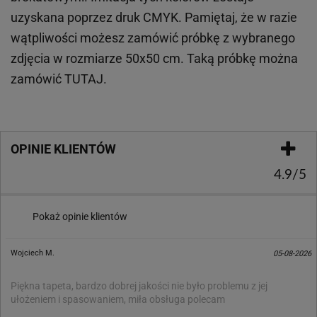
uzyskana poprzez druk CMYK. Pamiętaj, że w
razie
wątpliwości możesz zamówić próbkę z wybranego
zdjęcia w rozmiarze 50x50 cm. Taką próbkę można
zamówić
TUTAJ
.
OPINIE KLIENTÓW
4.9/5
Pokaż opinie klientów
Wojciech M.
05-08-2026
Piękna tapeta, bardzo dobrej jakości nie było problemu z jej
ułożeniem i spasowaniem, miła obsługa polecam