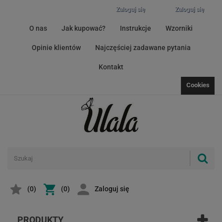
Zaloguj się
Zaloguj się
O nas
Jak kupować?
Instrukcje
Wzorniki
Opinie klientów
Najczęściej zadawane pytania
Kontakt
Cookies
(
0
)
(0)
Zaloguj się
PRODUKTY