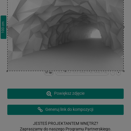
cm
100
97 dpi
x:0cm y:0cm | (0,0) (4996,3756) (4996,3756)
-
+
Powiększ zdjęcie
Generuj link do kompozycji
JESTEŚ PROJEKTANTEM WNĘTRZ?
Zapraszamy do naszego Programu Partnerskiego.