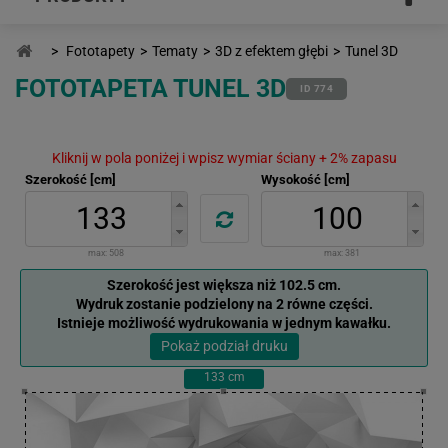
>
Fototapety
>
Tematy
>
3D z efektem głębi
>
Tunel 3D
FOTOTAPETA TUNEL 3D
ID 774
Kliknij w pola poniżej i wpisz wymiar ściany + 2% zapasu
Szerokość [cm]
Wysokość [cm]
max:
508
max:
381
Szerokość jest większa niż 102.5 cm.
Wydruk zostanie podzielony na 2 równe części.
Istnieje możliwość wydrukowania w jednym kawałku.
Pokaż podział druku
133
cm