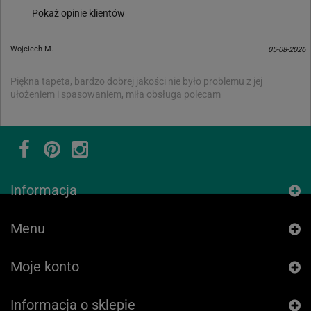
Pokaż opinie klientów
Wojciech M.
05-08-2026
Piękna tapeta, bardzo dobrej jakości nie było problemu z jej
ułożeniem i spasowaniem, miła obsługa polecam
Informacja
Menu
Moje konto
Informacja o sklepie