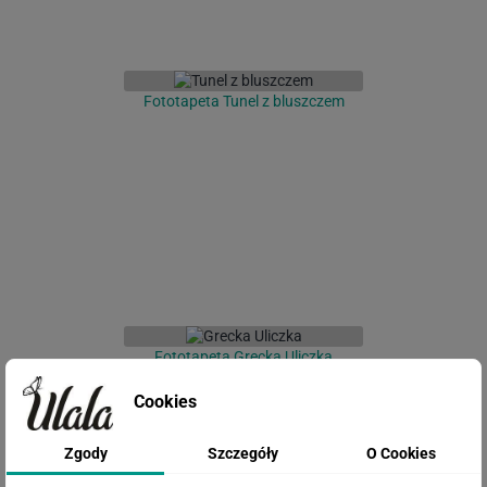
Fototapeta Tunel z bluszczem
Fototapeta Grecka Uliczka
Cookies
Zgody
Szczegóły
O Cookies