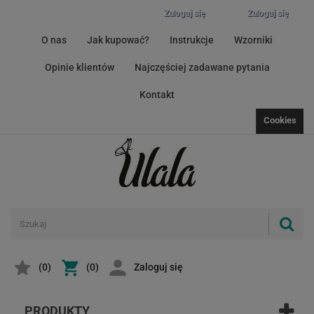
Zaloguj się
Zaloguj się
O nas
Jak kupować?
Instrukcje
Wzorniki
Opinie klientów
Najczęściej zadawane pytania
Kontakt
Cookies
(
0
)
(0)
Zaloguj się
PRODUKTY