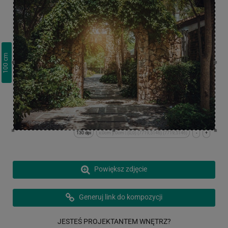
cm
100
130 dpi
x:0cm y:0cm | (0,0) (7719,5146) (7719,5146)
-
+
Powiększ zdjęcie
Generuj link do kompozycji
JESTEŚ PROJEKTANTEM WNĘTRZ?