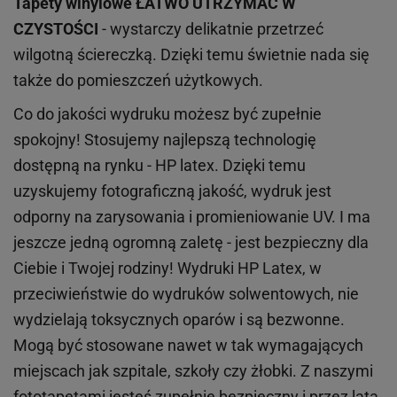
Tapety winylowe
ŁATWO UTRZYMAĆ W
CZYSTOŚCI
- wystarczy delikatnie przetrzeć
wilgotną ściereczką. Dzięki temu świetnie nada się
także do pomieszczeń użytkowych.
Co do jakości wydruku możesz być zupełnie
spokojny! Stosujemy najlepszą technologię
dostępną na rynku - HP latex. Dzięki temu
uzyskujemy fotograficzną jakość, wydruk jest
odporny na zarysowania i promieniowanie UV. I ma
jeszcze jedną ogromną zaletę - jest bezpieczny dla
Ciebie i Twojej rodziny!
Wydruki HP
Latex
, w
przeciwieństwie do wydruków
solwentowych
, nie
wydzielają toksycznych oparów i są bezwonne.
Mogą być stosowane nawet w tak wymagających
miejscach
jak
szpitale, szkoły czy żłobki.
Z naszymi
fototapetami jesteś zupełnie bezpieczny i przez lata