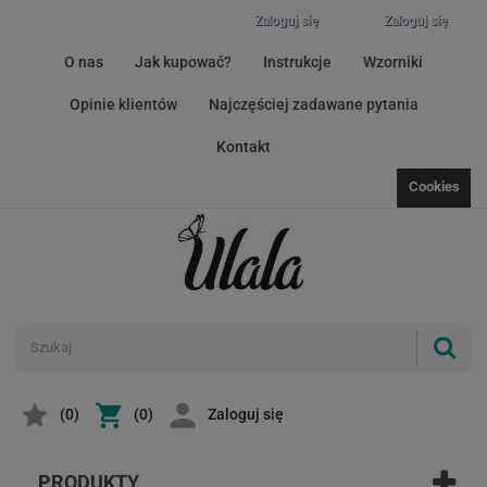
Zaloguj się
Zaloguj się
O nas
Jak kupować?
Instrukcje
Wzorniki
Opinie klientów
Najczęściej zadawane pytania
Kontakt
Cookies
(
0
)
(0)
Zaloguj się
PRODUKTY