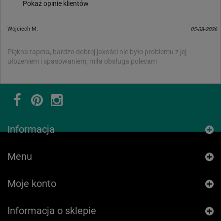
Pokaż opinie klientów
Wojciech M.
05-08-2026
Piękna tapeta, bardzo dobrej jakości nie było problemu z jej
ułożeniem i spasowaniem, miła obsługa polecam
Informacja
Menu
Moje konto
Informacja o sklepie