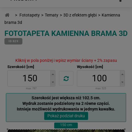
>
Fototapety
>
Tematy
>
3D z efektem głębi
>
Kamienna
brama 3d
FOTOTAPETA KAMIENNA BRAMA 3D
ID 829
Kliknij w pola poniżej i wpisz wymiar ściany + 2% zapasu
Szerokość [cm]
Wysokość [cm]
max:
787
max:
525
Szerokość jest większa niż 102.5 cm.
Wydruk zostanie podzielony na 2 równe części.
Istnieje możliwość wydrukowania w jednym kawałku.
Pokaż podział druku
150
cm