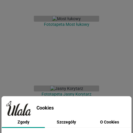
Fototapeta Most łukowy
Fototapeta Jasny Korytarz
Cookies
Zgody
Szczegóły
O Cookies