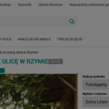
strukcje
Wzorniki
Opinie klientów
Najczęściej zadawane py
Y KOŁA
NAKLEJKI NA MEBLE
TWOJE ZDJĘCIE
k na starą ulicę w Rzymie
 ULICĘ W RZYMIE
ID 718
Rodzaj wydruku
Wybierz materiał 