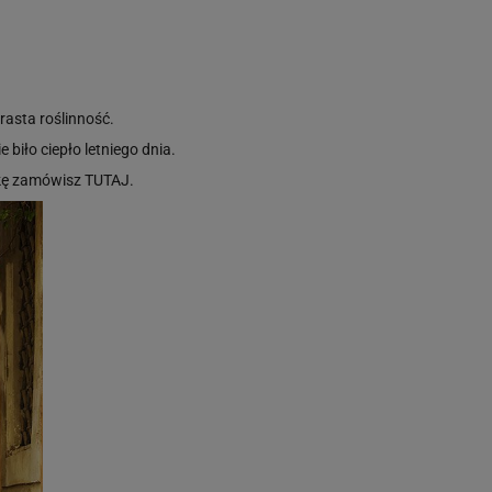
rasta roślinność.
 biło ciepło letniego dnia.
bkę zamówisz
TUTAJ
.