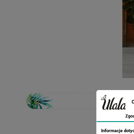
C
Zgo
Loading...
Informacje doty