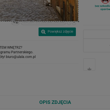
74 dpi
x:0cm y:0cm | (0,0) (2898,2898) (2898,2898)
-
+
Powiększ zdjęcie
TEM WNĘTRZ?
gramu Partnerskiego.
óły!
biuro@ulala.com.pl
OPIS ZDJĘCIA