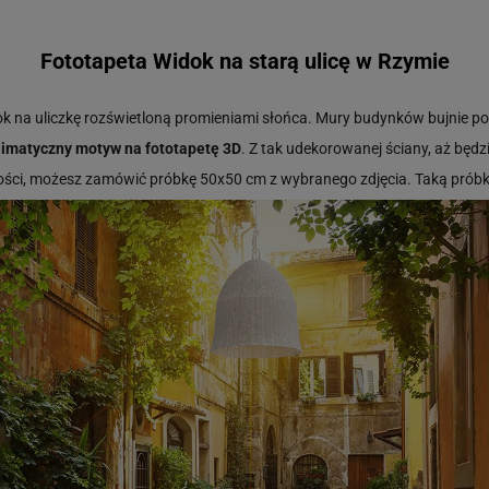
Fototapeta Widok na starą ulicę w Rzymie
 na uliczkę rozświetloną promieniami słońca. Mury budynków bujnie po
klimatyczny motyw na fototapetę 3D
. Z tak udekorowanej ściany, aż będzie
wości, możesz zamówić próbkę
50x50
cm z wybranego zdjęcia. Taką pró