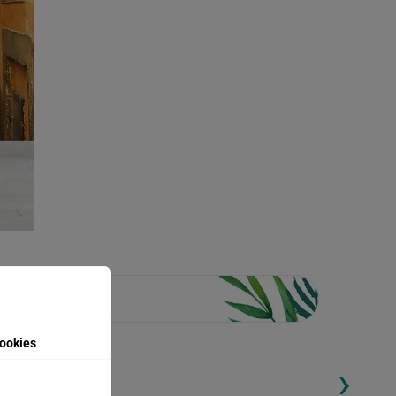
ookies
›
ding...
Loading...