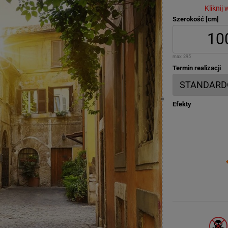
Kliknij
Szerokość [cm]
max:
295
Termin realizacji
Efekty