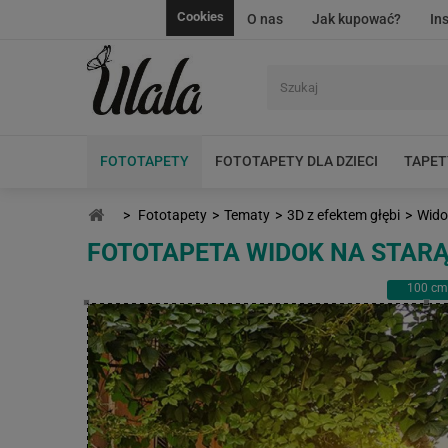
Cookies
O nas
Jak kupować?
In
FOTOTAPETY
FOTOTAPETY DLA DZIECI
TAPET
>
Fototapety
>
Tematy
>
3D z efektem głębi
>
Wido
FOTOTAPETA WIDOK NA STARĄ
100
cm