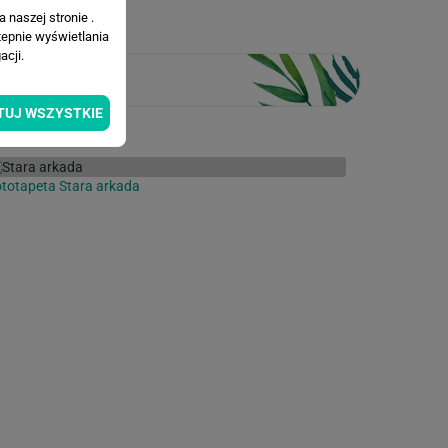
 naszej stronie .
tepnie wyświetlania
cji.
TUJ WSZYSTKIE
totapeta Stara arkada