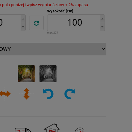
 w pola poniżej i wpisz wymiar ściany + 2% zapasu
Wysokość [cm]
max:
295