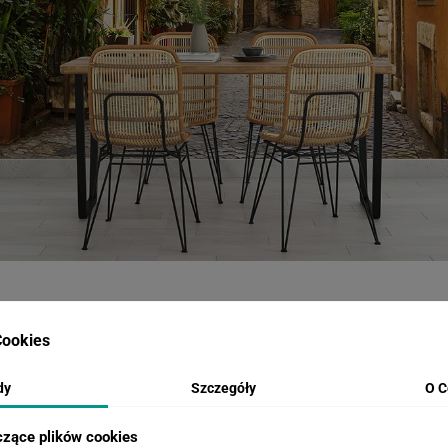
WIZUALIZACJE PRODUKTU
ookies
dy
Szczegóły
O C
Loading...
Loa
czące plików cookies