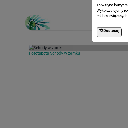
Ta witryna korzyst
Wykorzystujemy równ
reklam związanych 
Dostosuj
Fototapeta Schody w zamku