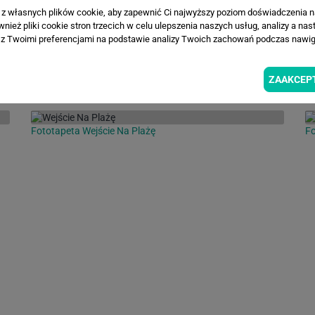
a z własnych plików cookie, aby zapewnić Ci najwyższy poziom doświadczenia na
ież pliki cookie stron trzecich w celu ulepszenia naszych usług, analizy a nas
z Twoimi preferencjami na podstawie analizy Twoich zachowań podczas nawiga
INSPIRACJE
ZAAKCEP
Fototapeta Wejście Na Plażę
Fo