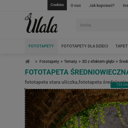
Cookies
O nas
Jak kupować?
In
FOTOTAPETY
FOTOTAPETY DLA DZIECI
TAPET
>
Fototapety
>
Tematy
>
3D z efektem głębi
>
Śred
FOTOTAPETA ŚREDNIOWIECZNA
fototapeta stara uliczka,fototapeta średniowie
133
cm