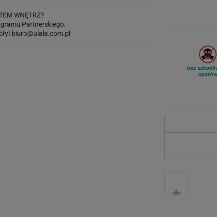
TEM WNĘTRZ?
gramu Partnerskiego.
óły!
biuro@ulala.com.pl