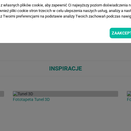
a z własnych plików cookie, aby zapewnić Ci najwyższy poziom doświadczenia na
ież pliki cookie stron trzecich w celu ulepszenia naszych usług, analizy a nas
WIZUALIZACJE PRODUKTU
z Twoimi preferencjami na podstawie analizy Twoich zachowań podczas nawiga
ZAAKCEP
Loading...
Loa
INSPIRACJE
Fototapeta Tunel 3D
Fo