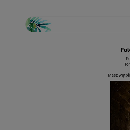
Fot
Fo
To 
Masz wątpli