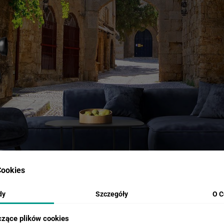
ookies
dy
Szczegóły
O C
czące plików cookies