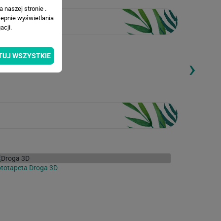
 naszej stronie .
tepnie wyświetlania
cji.
TUJ WSZYSTKIE
›
ding...
Loading...
totapeta Droga 3D