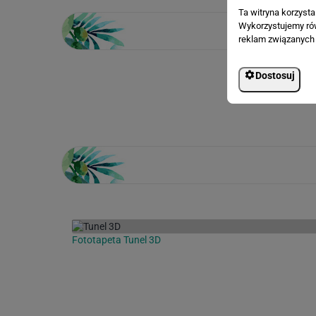
Ta witryna korzyst
Wykorzystujemy równ
reklam związanych 
Dostosuj
Loading...
Fototapeta Tunel 3D