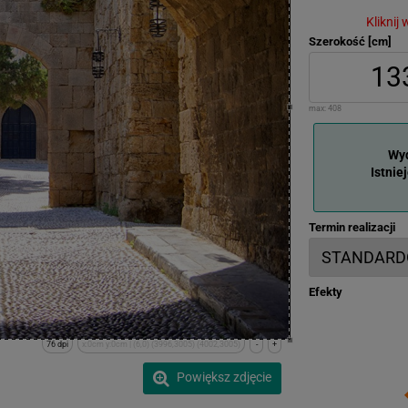
Kliknij
Szerokość [cm]
max:
408
Wyd
Istnie
Termin realizacji
Efekty
76 dpi
x:0cm y:0cm | (6,0) (3996,3005) (4002,3005)
-
+
Powiększ zdjęcie