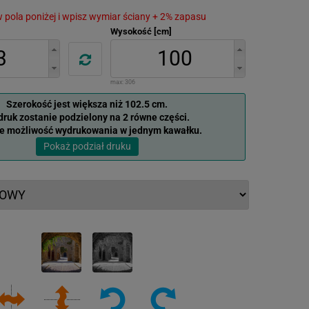
 w pola poniżej i wpisz wymiar ściany + 2% zapasu
Wysokość [cm]
max:
306
Szerokość jest większa niż 102.5 cm.
ruk zostanie podzielony na 2 równe części.
je możliwość wydrukowania w jednym kawałku.
Pokaż podział druku