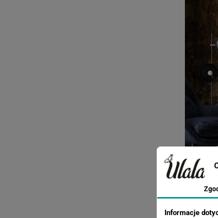
C
Zgo
Informacje doty