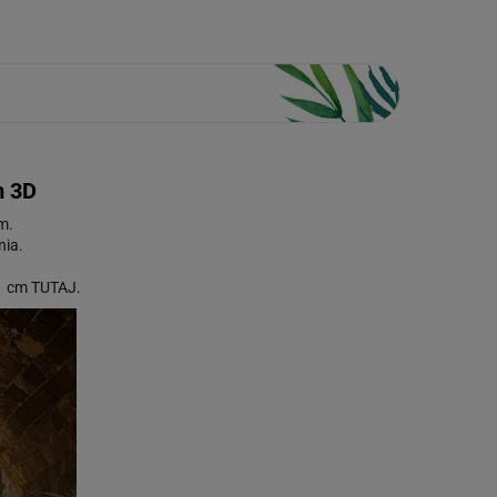
m 3D
ym.
nia.
50 cm
TUTAJ
.