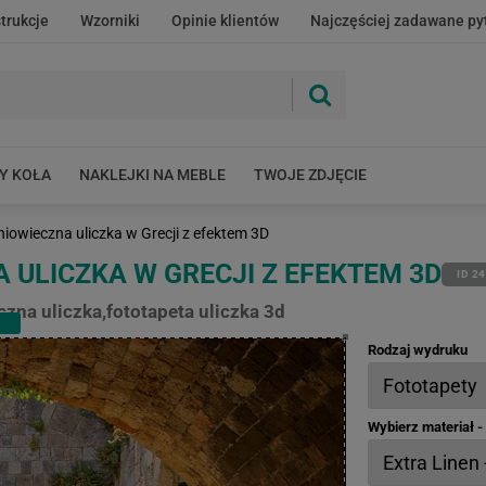
strukcje
Wzorniki
Opinie klientów
Najczęściej zadawane py
Y KOŁA
NAKLEJKI NA MEBLE
TWOJE ZDJĘCIE
niowieczna uliczka w Grecji z efektem 3D
 ULICZKA W GRECJI Z EFEKTEM 3D
ID 2
czna uliczka,fototapeta uliczka 3d
Rodzaj wydruku
Wybierz materiał 