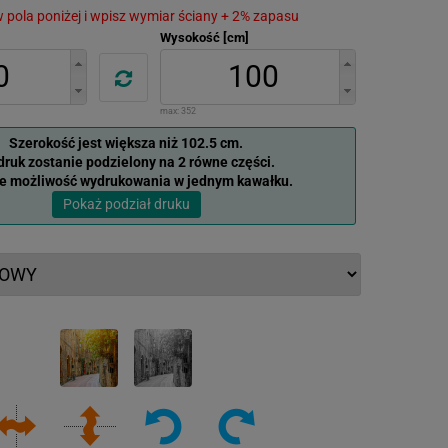
 w pola poniżej i wpisz wymiar ściany + 2% zapasu
Wysokość [cm]
max:
352
Szerokość jest większa niż 102.5 cm.
ruk zostanie podzielony na 2 równe części.
je możliwość wydrukowania w jednym kawałku.
Pokaż podział druku