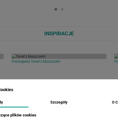
Loading...
Loa
INSPIRACJE
Fototapeta Tunel z bluszczem
Fo
ookies
dy
Szczegóły
O C
czące plików cookies