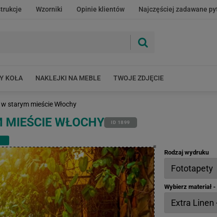
strukcje
Wzorniki
Opinie klientów
Najczęściej zadawane py
Y KOŁA
NAKLEJKI NA MEBLE
TWOJE ZDJĘCIE
a w starym mieście Włochy
 MIEŚCIE WŁOCHY
ID 1899
Rodzaj wydruku
Wybierz materiał 