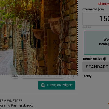
Kliknij
Szerokość [cm]
max:
528
Wyd
Istnie
Termin realizacji
Efekty
89 dpi
x:0cm y:0cm | (0,0) (5186,3457) (5186,3457)
-
+
Powiększ zdjęcie
TEM WNĘTRZ?
gramu Partnerskiego.