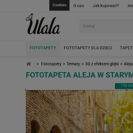
Cookies
O nas
Jak kupować?
In
FOTOTAPETY
FOTOTAPETY DLA DZIECI
TAPET
>
Fototapety
>
Tematy
>
3D z efektem głębi
>
Alej
FOTOTAPETA ALEJA W STARYM
150
cm