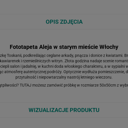
OPIS ZDJĘCIA
Fototapeta Aleja w starym mieście Włochy
zkę Toskanii, podkreślając ceglane arkady, pnącza i donice z kwiatami.
 kawiarenek i rzemieślniczych witryn. Złota godzina nadaje scenie roma
epli salon i jadalnię, w kuchni doda włoskiego charakteru, a w sypialni
jąc atmosferę autentycznej podróży. Optycznie wydłuża pomieszczenie, d
przytulność i niepowtarzalny nastrój letniego wieczoru.
ątpliwości?
TUTAJ
możesz zamówić próbkę w rozmiarze 50x50cm z wybr
WIZUALIZACJE PRODUKTU