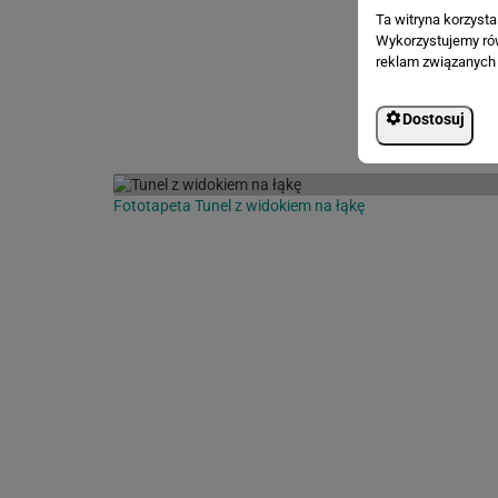
Ta witryna korzyst
Wykorzystujemy równ
reklam związanych 
Dostosuj
Fototapeta Tunel z widokiem na łąkę