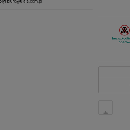
óły!
biuro@ulala.com.pl