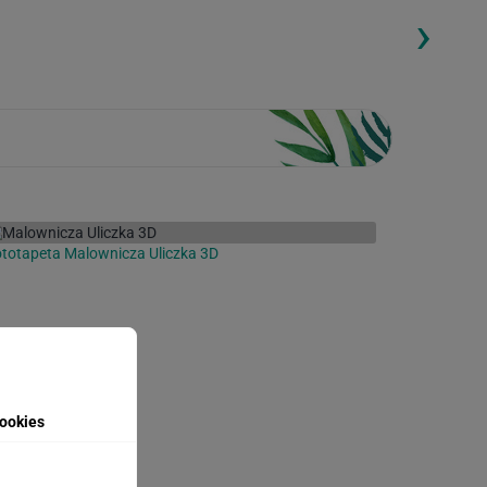
›
ding...
Loading...
totapeta Malownicza Uliczka 3D
ookies