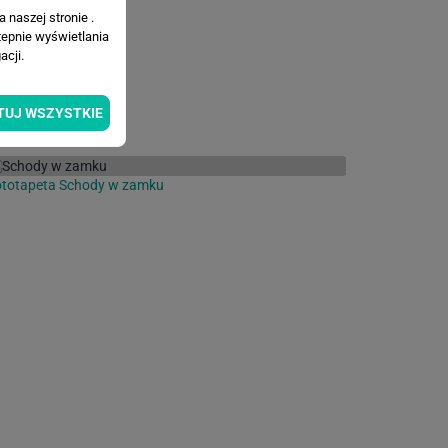
 naszej stronie .
tepnie wyświetlania
cji.
TUJ WSZYSTKIE
ototapeta Schody w zamku