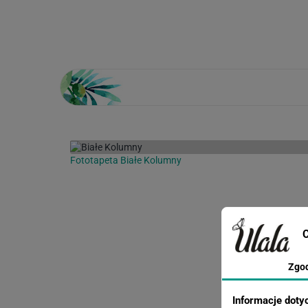
Loading...
Fototapeta Białe Kolumny
C
Zgo
Informacje doty