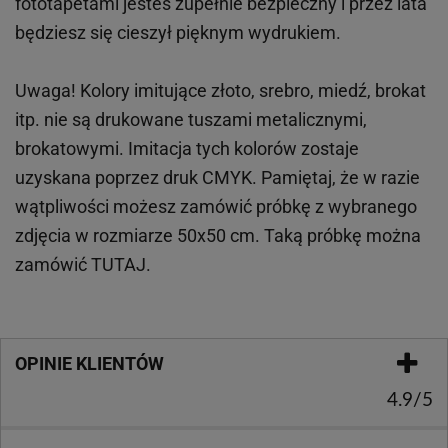
fototapetami jesteś zupełnie bezpieczny i przez lata
będziesz się cieszył pięknym wydrukiem.
Uwaga! Kolory imitujące złoto, srebro, miedź, brokat
itp.
nie są drukowane tuszami metalicznymi,
brokatowymi. Imitacja tych kolorów zostaje
uzyskana poprzez druk CMYK. Pamiętaj, że w
razie
wątpliwości możesz zamówić próbkę z wybranego
zdjęcia w rozmiarze 50x50 cm. Taką próbkę można
zamówić
TUTAJ
.
OPINIE KLIENTÓW
4.9/5