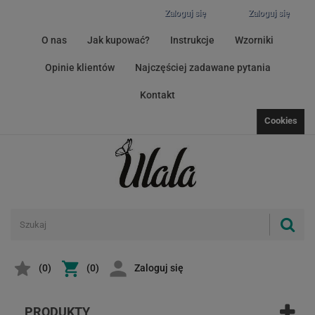
Zaloguj się
Zaloguj się
O nas
Jak kupować?
Instrukcje
Wzorniki
Opinie klientów
Najczęściej zadawane pytania
Kontakt
Cookies
(
0
)
(0)
Zaloguj się
PRODUKTY