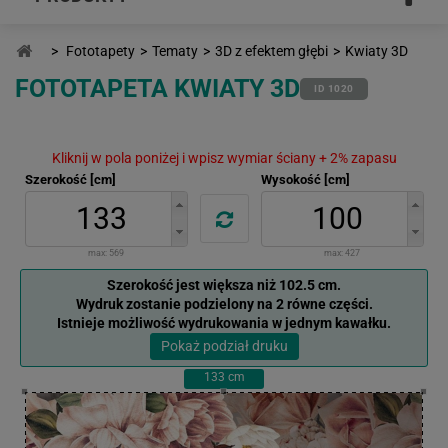
>
Fototapety
>
Tematy
>
3D z efektem głębi
>
Kwiaty 3D
FOTOTAPETA KWIATY 3D
ID 1020
Kliknij w pola poniżej i wpisz wymiar ściany + 2% zapasu
Szerokość [cm]
Wysokość [cm]
max:
569
max:
427
Szerokość jest większa niż 102.5 cm.
Wydruk zostanie podzielony na 2 równe części.
Istnieje możliwość wydrukowania w jednym kawałku.
Pokaż podział druku
133
cm