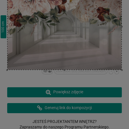
cm
100
107 dpi
x:0cm y:0cm | (0,0) (5595,4207) (5595,4207)
-
+
Powiększ zdjęcie
Generuj link do kompozycji
JESTEŚ PROJEKTANTEM WNĘTRZ?
Zapraszamy do naszego Programu Partnerskiego.