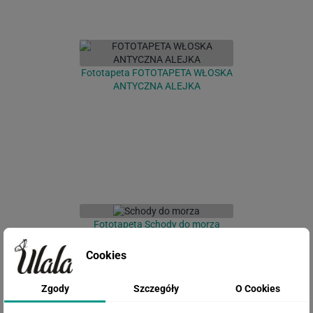
Fototapeta FOTOTAPETA WŁOSKA
ANTYCZNA ALEJKA
Fototapeta Schody do morza
Cookies
Zgody
Szczegóły
O Cookies