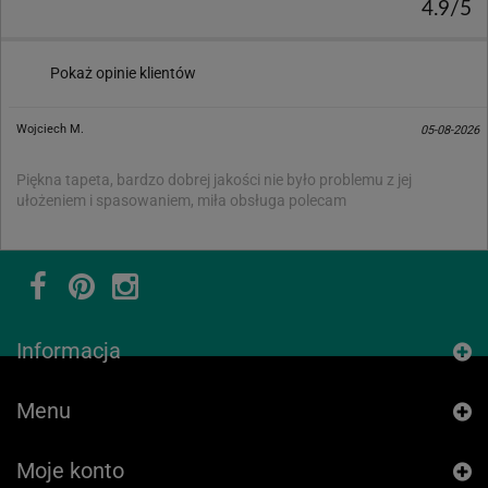
4.9/5
Pokaż opinie klientów
Wojciech M.
05-08-2026
Piękna tapeta, bardzo dobrej jakości nie było problemu z jej
ułożeniem i spasowaniem, miła obsługa polecam
Informacja
Menu
Moje konto