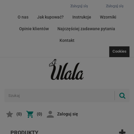
Zaloguj się
Zaloguj się
O nas
Jak kupować?
Instrukcje
Wzorniki
Opinie klientów
Najczęściej zadawane pytania
Kontakt
Cookies
(
0
)
(0)
Zaloguj się
PRODUKTY