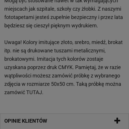
Mogą być stosowane nawet w tak wymagających
miejscach
jak
szpitale, szkoły czy żłobki.
Z naszymi
fototapetami jesteś zupełnie bezpieczny i przez lata
będziesz się cieszył pięknym wydrukiem.
Uwaga! Kolory imitujące złoto, srebro, miedź, brokat
itp.
nie są drukowane tuszami metalicznymi,
brokatowymi. Imitacja tych kolorów zostaje
uzyskana poprzez druk CMYK. Pamiętaj, że w
razie
wątpliwości możesz zamówić próbkę z wybranego
zdjęcia w rozmiarze 50x50 cm. Taką próbkę można
zamówić
TUTAJ
.
OPINIE KLIENTÓW