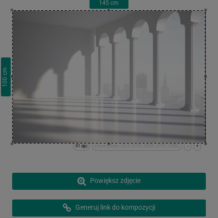
145
cm
cm
100
91 dpi
x:0cm y:0cm | (0,0) (5191,3580) (5191,3580)
-
+
Powiększ zdjęcie
Generuj link do kompozycji