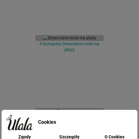
Fototapeta Drewniane molo na
plaży
Fototapeta Zejście na plażę
Cookies
Zgody
Szczegóły
O Cookies