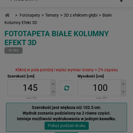
>
Fototapety
>
Tematy
>
3D z efektem głębi
>
Białe
Kolumny Efekt 3D
FOTOTAPETA BIAŁE KOLUMNY
EFEKT 3D
ID 240
Kliknij w pola poniżej i wpisz wymiar ściany + 2% zapasu
Szerokość [cm]
Wysokość [cm]
max:
529
max:
364
Szerokość jest większa niż 102.5 cm.
Wydruk zostanie podzielony na 2 równe części.
Istnieje możliwość wydrukowania w jednym kawałku.
Pokaż podział druku