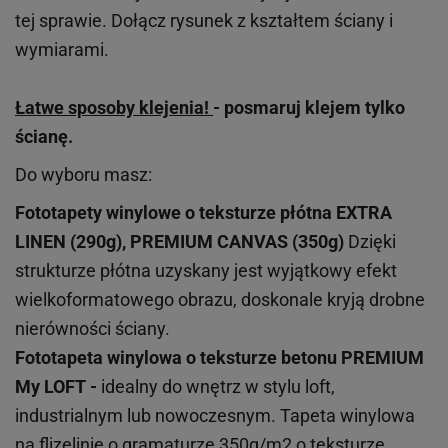
tej sprawie. Dołącz rysunek z kształtem ściany i
wymiarami.
Łatwe sposoby klejenia!
- posmaruj klejem tylko
ścianę.
Do wyboru masz:
Fototapety winylowe o
teksturze
płótna EXTRA
LINEN (290g), PREMIUM CANVAS (350g)
Dzięki
strukturze płótna uzyskany jest wyjątkowy efekt
wielkoformatowego obrazu, doskonale kryją drobne
nierówności ściany.
Fototapeta winylowa o
teksturze
betonu PREMIUM
My LOFT -
idealny do wnętrz w stylu loft,
industrialnym lub nowoczesnym. Tapeta winylowa
na flizelinie o gramaturze 350g/m2 o teksturze