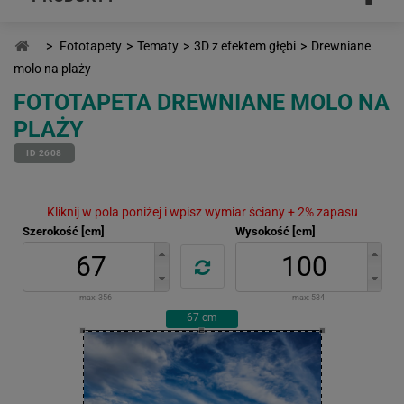
>
Fototapety
>
Tematy
>
3D z efektem głębi
>
Drewniane
molo na plaży
FOTOTAPETA DREWNIANE MOLO NA
PLAŻY
ID 2608
Kliknij w pola poniżej i wpisz wymiar ściany + 2% zapasu
Szerokość [cm]
Wysokość [cm]
max:
356
max:
534
67
cm