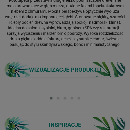
Fototapeta przedstawia długie, lekko podniszczone drewniane
molo prowadzące w głąb morza, otulone falami i spektakularnym
niebem z chmurami. Mocna perspektywa optycznie wydłuża
wnętrze i dodaje mu imponującej głębi. Stonowane błękity, szarości
i ciepły odcień drewna wprowadzają spokój i nadmorski klimat.
Idealna do salonu, sypialni, biura, gabinetu SPA czy restauracji –
sprzyja wyciszeniu i marzeniom o podróży. Wysoka rozdzielczość
druku pięknie oddaje fakturę desek i dynamikę chmur, świetnie
pasując do stylu skandynawskiego, boho i minimalistycznego.
WIZUALIZACJE PRODUKTU
Loading...
INSPIRACJE