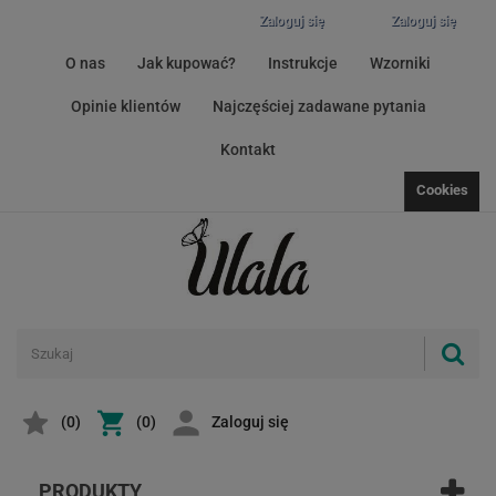
Zaloguj się
Zaloguj się
O nas
Jak kupować?
Instrukcje
Wzorniki
Opinie klientów
Najczęściej zadawane pytania
Kontakt
Cookies
(
0
)
(0)
Zaloguj się
PRODUKTY