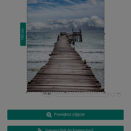
cm
100
132 dpi
x:0cm y:0cm | (0,13) (3501,5225) (3501,5239)
-
+
Powiększ zdjęcie
Generuj link do kompozycji