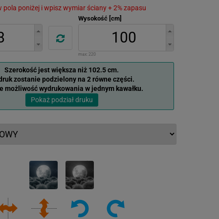
 w pola poniżej i wpisz wymiar ściany + 2% zapasu
Wysokość [cm]
max:
220
Szerokość jest większa niż 102.5 cm.
ruk zostanie podzielony na 2 równe części.
je możliwość wydrukowania w jednym kawałku.
Pokaż podział druku