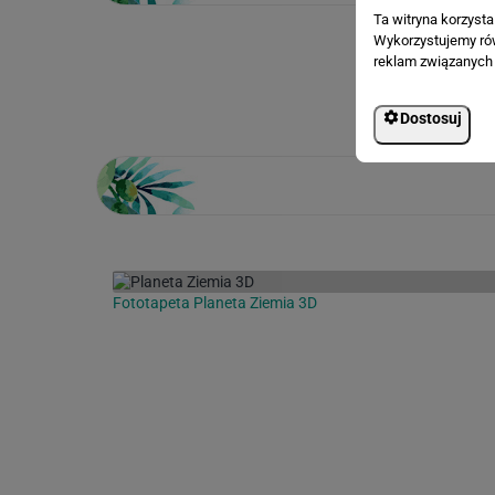
Ta witryna korzyst
Wykorzystujemy równ
reklam związanych 
Loading...
Dostosuj
Fototapeta Planeta Ziemia 3D