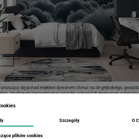
unoszący się ponad miękkim dywanem chmur na tle głębokiego, gwiaździ
m dniu. Doskonale sprawdzi się w sypialni, salonie lub domowym gabinecie, 
pokoi nastolatków o kosmicznych zainteresowaniach. Wysoka jakość druku
ookies
dzięki czemu ściana zamienia się w okno na nocne niebo.
dy
Szczegóły
O C
WIZUALIZACJE PRODUKTU
czące plików cookies