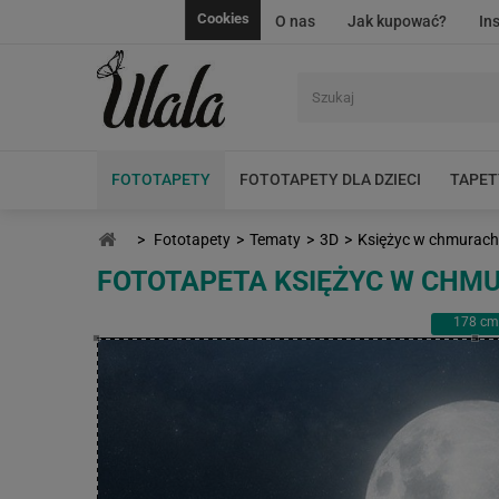
Cookies
O nas
Jak kupować?
In
FOTOTAPETY
FOTOTAPETY DLA DZIECI
TAPET
>
Fototapety
>
Tematy
>
3D
>
Księżyc w chmurach
FOTOTAPETA KSIĘŻYC W CHM
178
cm