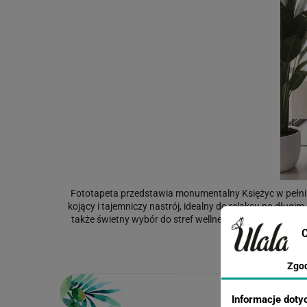
Fototapeta przedstawia monumentalny Księżyc w pełni 
kojący i tajemniczy nastrój, idealny do relaksu po długi
także świetny wybór do stref wellness, recepcji oraz 
C
Zgo
Informacje doty