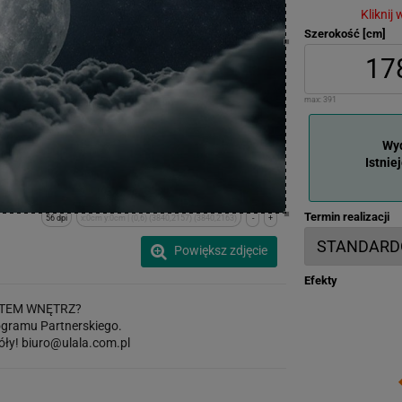
Kliknij
Szerokość [cm]
max:
391
Wyd
Istnie
Termin realizacji
56 dpi
x:0cm y:0cm | (0,6) (3840,2157) (3840,2163)
-
+
Powiększ zdjęcie
Efekty
TEM WNĘTRZ?
gramu Partnerskiego.
óły!
biuro@ulala.com.pl