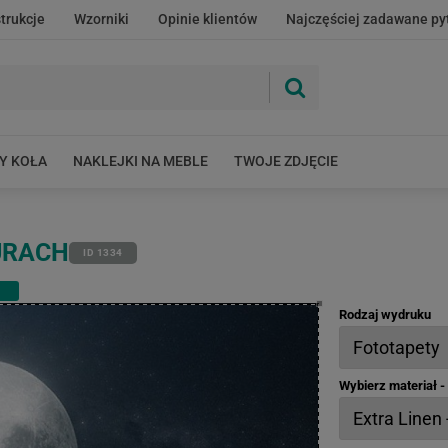
strukcje
Wzorniki
Opinie klientów
Najczęściej zadawane py
Y KOŁA
NAKLEJKI NA MEBLE
TWOJE ZDJĘCIE
URACH
ID 1334
Rodzaj wydruku
Wybierz materiał 