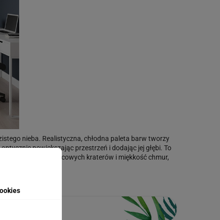
stego nieba. Realistyczna, chłodna paleta barw tworzy
optycznie powiększając przestrzeń i dodając jej głębi. To
 oddaje detale księżycowych kraterów i miękkość chmur,
ookies