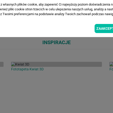
a z własnych plików cookie, aby zapewnić Ci najwyższy poziom doświadczenia na
ież pliki cookie stron trzecich w celu ulepszenia naszych usług, analizy a nas
z Twoimi preferencjami na podstawie analizy Twoich zachowań podczas nawiga
Loading...
Loa
ZAAKCEP
INSPIRACJE
Fototapeta Kwiat 3D
Fo