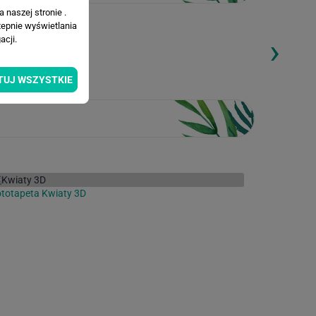
 naszej stronie .
tepnie wyświetlania
›
cji.
ding...
Loading...
TUJ WSZYSTKIE
totapeta Kwiaty 3D