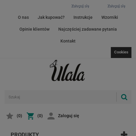
Zaloguj się
Zaloguj się
O nas
Jak kupować?
Instrukcje
Wzorniki
Opinie klientów
Najczęściej zadawane pytania
Kontakt
Cookies
(
0
)
(0)
Zaloguj się
PRODUKTY