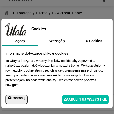
>
Fototapety
>
Tematy
>
Zwierzęta
>
Koty
FOTOTAPETY KOTY
Cookies
Zgody
Szczegóły
O Cookies
Poprzednia
1
2
3
Informacje dotyczące plików cookies
Ta witryna korzysta z własnych plików cookie, aby zapewnić Ci
najwyższy poziom doświadczenia na naszej stronie . Wykorzystujemy
również pliki cookie stron trzecich w celu ulepszenia naszych usług,
analizy a nastepnie wyświetlania reklam związanych z Twoimi
OPINIE KLIENTÓW
preferencjami na podstawie analizy Twoich zachowań podczas
nawigacji.
4.9/5
Dostosuj
ZAAKCEPTUJ WSZYSTKIE
Pokaż opinie klientów