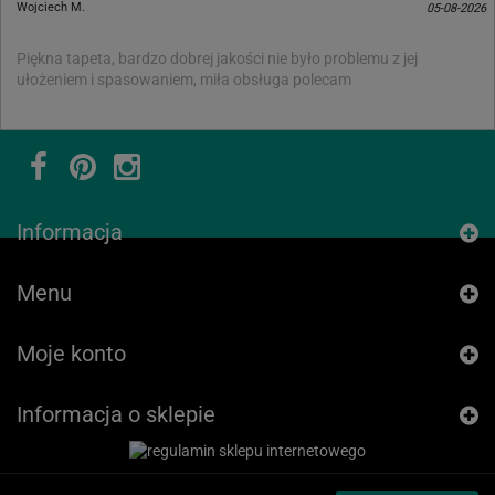
Wojciech M.
05-08-2026
Piękna tapeta, bardzo dobrej jakości nie było problemu z jej
ułożeniem i spasowaniem, miła obsługa polecam
Informacja
Menu
Moje konto
Informacja o sklepie