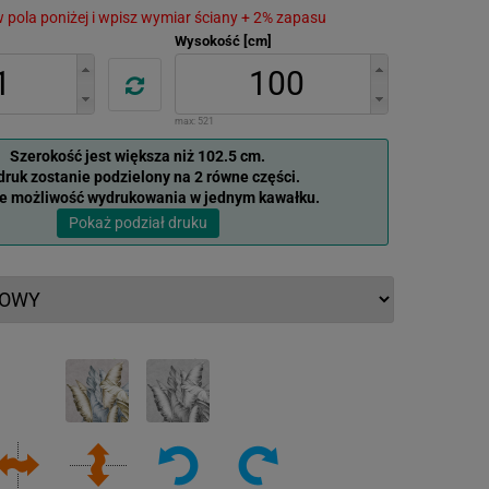
 w pola poniżej i wpisz wymiar ściany + 2% zapasu
Wysokość [cm]
max:
521
Szerokość jest większa niż 102.5 cm.
ruk zostanie podzielony na 2 równe części.
je możliwość wydrukowania w jednym kawałku.
Pokaż podział druku