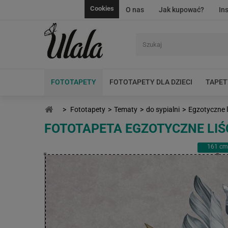
Cookies
O nas
Jak kupować?
In
FOTOTAPETY
FOTOTAPETY DLA DZIECI
TAPET
>
Fototapety
>
Tematy
>
do sypialni
>
Egzotyczne l
FOTOTAPETA EGZOTYCZNE LIŚ
161
cm