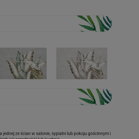
 jednej ze ścian w salonie, sypialni lub pokoju gościnnym i