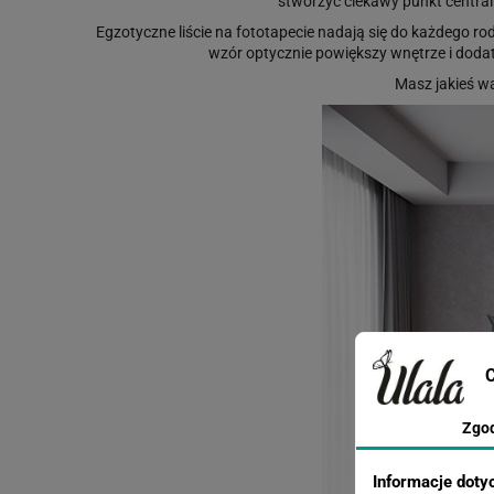
stworzyć ciekawy punkt central
Egzotyczne liście na fototapecie nadają się do każdego rod
wzór optycznie powiększy wnętrze i doda
Masz jakieś w
C
Zgo
Informacje doty