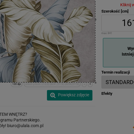
Kliknij
Szerokość [cm]
max:
841
Wyd
Istnie
Termin realizacji
130 dpi
x:0cm y:0cm | (12,0) (8241,5119) (8254,5119)
-
+
Efekty
Powiększ zdjęcie
TEM WNĘTRZ?
gramu Partnerskiego.
óły!
biuro@ulala.com.pl