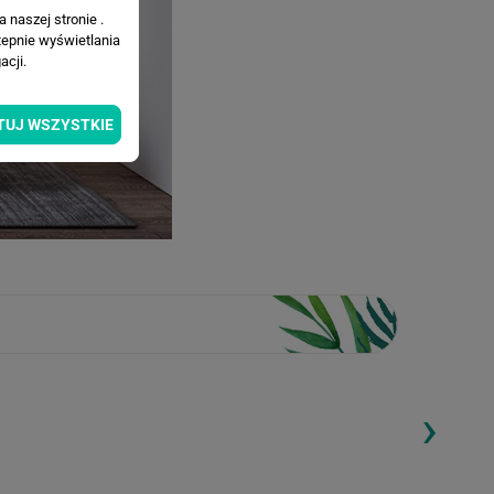
 naszej stronie .
tepnie wyświetlania
cji.
TUJ WSZYSTKIE
›
ding...
Loading...