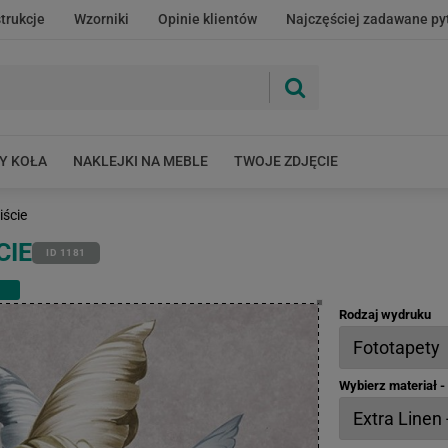
strukcje
Wzorniki
Opinie klientów
Najczęściej zadawane py
Y KOŁA
NAKLEJKI NA MEBLE
TWOJE ZDJĘCIE
iście
CIE
ID 1181
Rodzaj wydruku
Wybierz materiał 