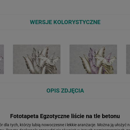
WERSJE KOLORYSTYCZNE
OPIS ZDJĘCIA
Fototapeta Egzotyczne liście na tle betonu
r dla tych, którzy lubią nowoczesne i lekkie aranżacje. Można ją ułożyć na