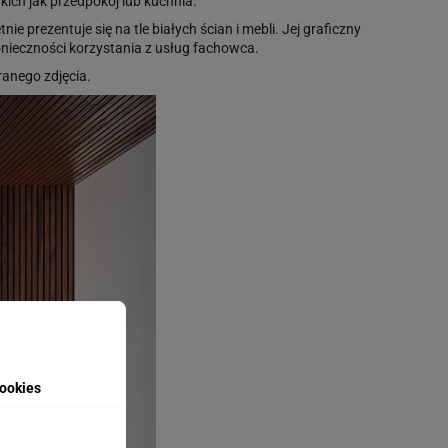
ich jak przedpokój lub kuchnia.
 prezentuje się na tle białych ścian i mebli. Jej graficzny
nieczności korzystania z usług fachowca.
anego zdjęcia.
ookies