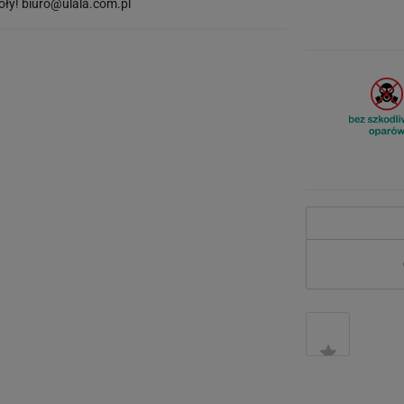
óły!
biuro@ulala.com.pl