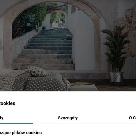
ookies
dy
Szczegóły
O C
czące plików cookies