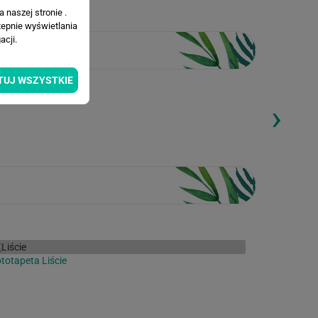
 naszej stronie .
tepnie wyświetlania
cji.
TUJ WSZYSTKIE
›
ding...
Loading...
totapeta Liście