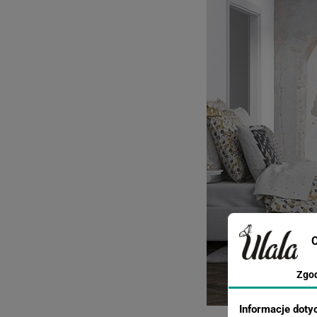
C
Zgo
Informacje doty