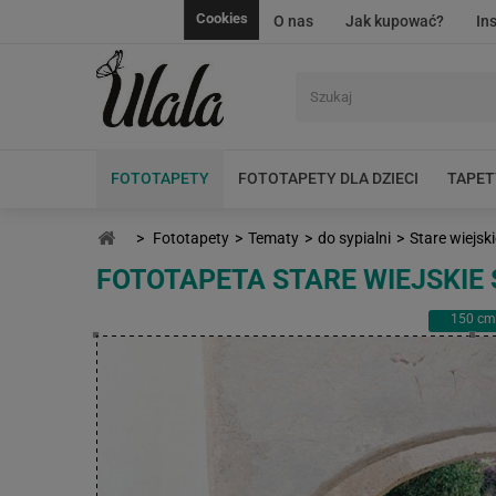
Cookies
O nas
Jak kupować?
In
FOTOTAPETY
FOTOTAPETY DLA DZIECI
TAPET
>
Fototapety
>
Tematy
>
do sypialni
>
Stare wiejsk
FOTOTAPETA STARE WIEJSKIE
150
cm