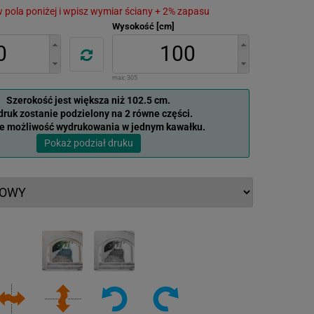
 w pola poniżej i wpisz wymiar ściany + 2% zapasu
Wysokość [cm]
max:
305
Szerokość jest większa niż 102.5 cm.
ruk zostanie podzielony na 2 równe części.
je możliwość wydrukowania w jednym kawałku.
Pokaż podział druku