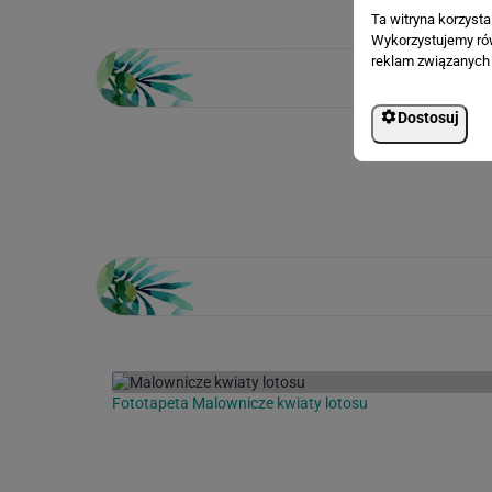
Ta witryna korzyst
Wykorzystujemy równ
reklam związanych 
Dostosuj
Loading...
Fototapeta Malownicze kwiaty lotosu