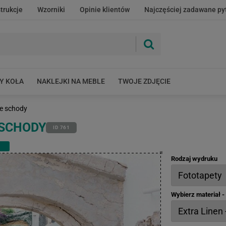
strukcje
Wzorniki
Opinie klientów
Najczęściej zadawane py
Y KOŁA
NAKLEJKI NA MEBLE
TWOJE ZDJĘCIE
ie schody
 SCHODY
ID 761
Rodzaj wydruku
Wybierz materiał 