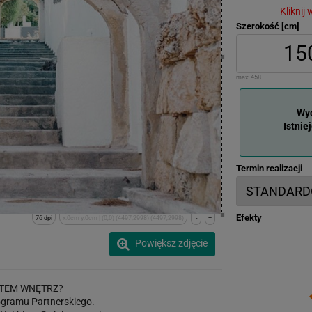
Kliknij
Szerokość [cm]
max:
458
Wyd
Istnie
Termin realizacji
Efekty
76 dpi
x:0cm y:0cm | (0,0) (4497,2998) (4497,2998)
-
+
Powiększ zdjęcie
TEM WNĘTRZ?
gramu Partnerskiego.