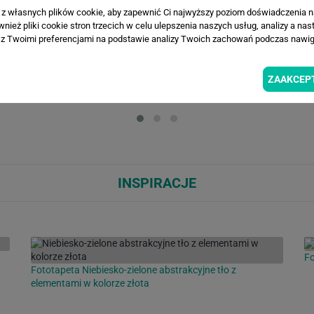
a z własnych plików cookie, aby zapewnić Ci najwyższy poziom doświadczenia na
ież pliki cookie stron trzecich w celu ulepszenia naszych usług, analizy a nas
z Twoimi preferencjami na podstawie analizy Twoich zachowań podczas nawiga
WIZUALIZACJE PRODUKTU
ZAAKCEP
Loading...
Loa
INSPIRACJE
Fo
Fototapeta Niebiesko-zielone abstrakcyjne tło z
elementami w kolorze złota