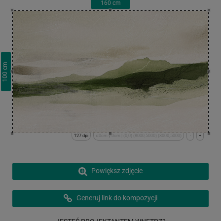
160
cm
cm
100
127 dpi
x:0cm y:0cm | (0,0) (8000,5000) (8000,5000)
-
+
Powiększ zdjęcie
Generuj link do kompozycji