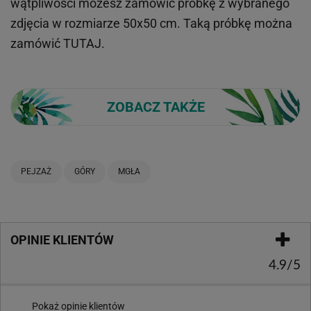
wątpliwości możesz zamówić próbkę z wybranego
zdjęcia w rozmiarze 50x50 cm. Taką próbkę można
zamówić
TUTAJ
.
ZOBACZ TAKŻE
PEJZAŻ
GÓRY
MGŁA
OPINIE KLIENTÓW
4.9/5
Pokaż opinie klientów