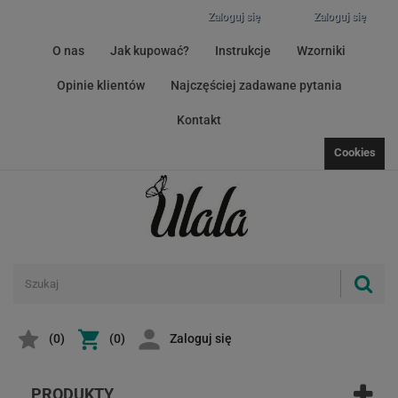
Zaloguj się
Zaloguj się
O nas
Jak kupować?
Instrukcje
Wzorniki
Opinie klientów
Najczęściej zadawane pytania
Kontakt
Cookies
(
0
)
(0)
Zaloguj się
PRODUKTY