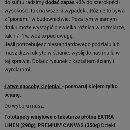
do sufitu radzimy
dodać zapas +2%
do szerokości i
wysokości, tak na wszelki wypadek...Różnie to bywa
z "pionami" w budownictwie. Poza tym w samym
druku może wystąpić niewielka różnica w rozmiarze,
tak + /- 1%, weź to pod uwagę.
Jeśli potrzebujesz niestandardowego podziału lub
masz drzwi ukryte w ścianie, wyślij do nas maila w
tej sprawie. Dołącz rysunek z kształtem ściany i
wymiarami.
Łatwe sposoby klejenia!
- posmaruj klejem tylko
ścianę.
Do wyboru masz:
Fototapety winylowe o
teksturze
płótna EXTRA
LINEN (290g), PREMIUM CANVAS (350g)
Dzięki