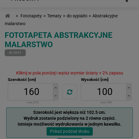
>
Fototapety
>
Tematy
>
do sypialni
>
Abstrakcyjne
malarstwo
FOTOTAPETA ABSTRAKCYJNE
MALARSTWO
ID 2537
Kliknij w pola poniżej i wpisz wymiar ściany + 2% zapasu
Szerokość [cm]
Wysokość [cm]
max:
813
max:
508
Szerokość jest większa niż 102.5 cm.
Wydruk zostanie podzielony na 2 równe części.
Istnieje możliwość wydrukowania w jednym kawałku.
Pokaż podział druku