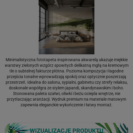
Minimalistyczna fototapeta inspirowana akwarelą ukazuje miękkie
warstwy zielonych wzgórz spowitych delikatną mgłą na kremowym
tle o subtelnej fakturze płótna. Pozioma kompozycja i łagodne
przejścia tonalne wprowadzają spokój oraz optycznie poszerzają
przestrzeń. Idealna do salonu, sypialni, gabinetu czy strefy relaksu,
doskonale współgra ze stylem japandi, skandynawskim i boho.
Stonowana paleta szałwi, oliwki i beżu ociepla wnętrze, nie
przytłaczając aranżacji. Wydruk premium na materiale matowym
zapewnia eleganckie wykończenie i łatwy montaż.
WIZUALIZACJE PRODUKTU