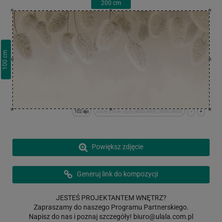
200
cm
cm
100
102 dpi
x:0cm y:0cm | (0,0) (8000,4000) (8000,4000)
-
+
Powiększ zdjęcie
Generuj link do kompozycji
JESTEŚ PROJEKTANTEM WNĘTRZ?
Zapraszamy do naszego Programu Partnerskiego.
Napisz do nas i poznaj szczegóły!
biuro@ulala.com.pl