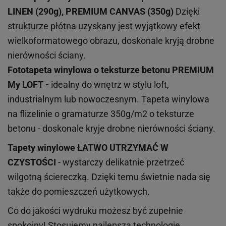
LINEN (290g), PREMIUM CANVAS (350g)
Dzięki
strukturze płótna uzyskany jest wyjątkowy efekt
wielkoformatowego obrazu, doskonale kryją drobne
nierówności ściany.
Fototapeta winylowa o
teksturze
betonu PREMIUM
My LOFT -
idealny do wnętrz w stylu loft,
industrialnym lub nowoczesnym. Tapeta winylowa
na flizelinie o gramaturze 350g/m2 o teksturze
betonu - doskonale kryje drobne nierówności ściany.
Tapety winylowe
ŁATWO UTRZYMAĆ W
CZYSTOŚCI
- wystarczy delikatnie przetrzeć
wilgotną ściereczką. Dzięki temu świetnie nada się
także do pomieszczeń użytkowych.
Co do jakości wydruku możesz być zupełnie
spokojny! Stosujemy najlepszą technologię