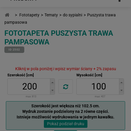
>
Fototapety
>
Tematy
>
do sypialni
>
Puszysta trawa
pampasowa
FOTOTAPETA PUSZYSTA TRAWA
PAMPASOWA
ID 2502
Kliknij w pola poniżej i wpisz wymiar ściany + 2% zapasu
Szerokość [cm]
Wysokość [cm]
max:
813
max:
407
Szerokość jest większa niż 102.5 cm.
Wydruk zostanie podzielony na 2 równe części.
Istnieje możliwość wydrukowania w jednym kawałku.
Pokaż podział druku