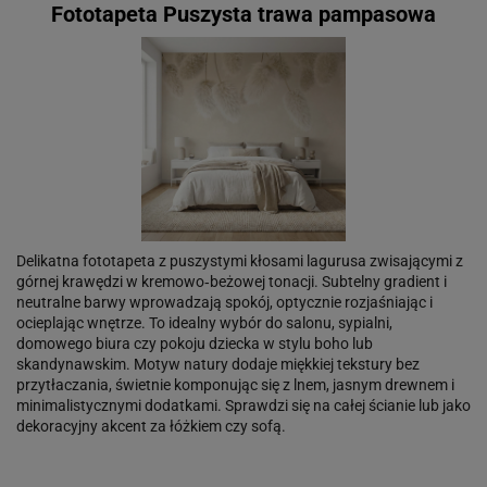
Fototapeta Puszysta trawa pampasowa
Delikatna fototapeta z puszystymi kłosami lagurusa zwisającymi z
górnej krawędzi w kremowo‑beżowej tonacji. Subtelny gradient i
neutralne barwy wprowadzają spokój, optycznie rozjaśniając i
ocieplając wnętrze. To idealny wybór do salonu, sypialni,
domowego biura czy pokoju dziecka w stylu boho lub
skandynawskim. Motyw natury dodaje miękkiej tekstury bez
przytłaczania, świetnie komponując się z lnem, jasnym drewnem i
minimalistycznymi dodatkami. Sprawdzi się na całej ścianie lub jako
dekoracyjny akcent za łóżkiem czy sofą.