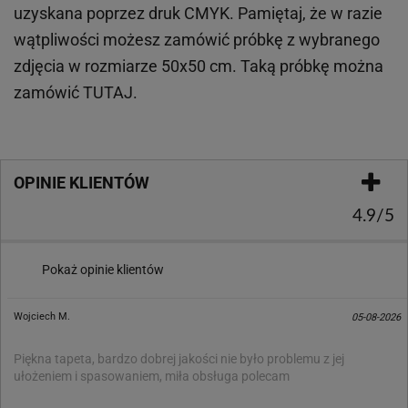
uzyskana poprzez druk CMYK. Pamiętaj, że w
razie
wątpliwości możesz zamówić próbkę z wybranego
zdjęcia w rozmiarze 50x50 cm. Taką próbkę można
zamówić
TUTAJ
.
OPINIE KLIENTÓW
4.9/5
Pokaż opinie klientów
Wojciech M.
05-08-2026
Piękna tapeta, bardzo dobrej jakości nie było problemu z jej
ułożeniem i spasowaniem, miła obsługa polecam