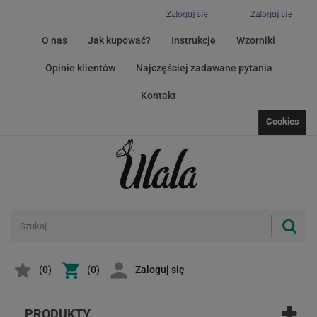
Zaloguj się
Zaloguj się
O nas
Jak kupować?
Instrukcje
Wzorniki
Opinie klientów
Najczęściej zadawane pytania
Kontakt
Cookies
(
0
)
(0)
Zaloguj się
PRODUKTY