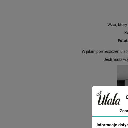
Wzór, który
Kw
Fotot
W jakim pomieszczeniu spra
Jeśli masz w
C
Zgo
Informacje doty