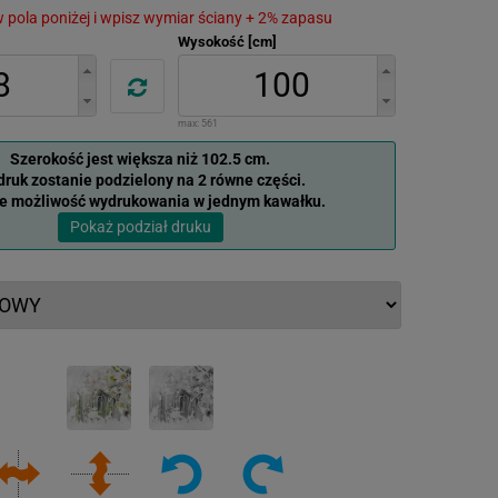
 w pola poniżej i wpisz wymiar ściany + 2% zapasu
Wysokość [cm]
max:
561
Szerokość jest większa niż 102.5 cm.
ruk zostanie podzielony na 2 równe części.
je możliwość wydrukowania w jednym kawałku.
Pokaż podział druku