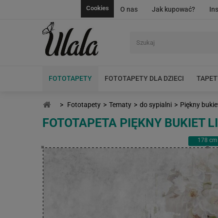
Cookies
O nas
Jak kupować?
In
FOTOTAPETY
FOTOTAPETY DLA DZIECI
TAPET
>
Fototapety
>
Tematy
>
do sypialni
>
Piękny bukiet
FOTOTAPETA PIĘKNY BUKIET L
178
cm