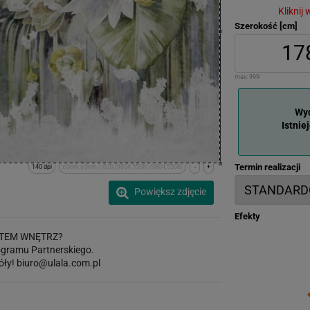
Kliknij
Szerokość [cm]
max:
999
Wyd
Istnie
Termin realizacji
140 dpi
x:0cm y:0cm | (0,0) (9804,5508) (9804,5508)
-
+
Powiększ zdjęcie
Efekty
TEM WNĘTRZ?
gramu Partnerskiego.
óły!
biuro@ulala.com.pl