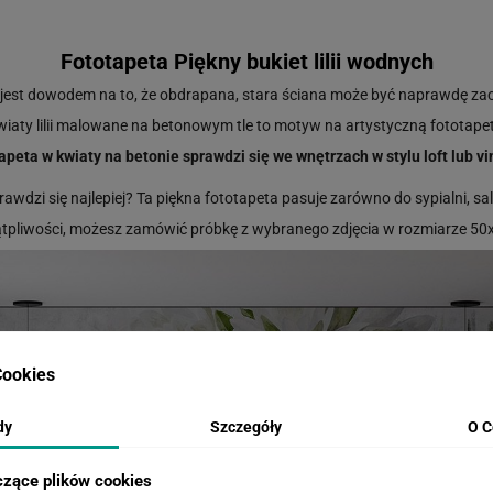
Fototapeta Piękny bukiet lilii wodnych
 jest dowodem na to, że obdrapana, stara ściana może być naprawdę z
iaty lilii malowane na betonowym tle to motyw na artystyczną fototape
apeta w kwiaty na betonie sprawdzi się we wnętrzach w stylu loft lub v
wdzi się najlepiej? Ta piękna fototapeta pasuje zarówno do sypialni, salon
ątpliwości, możesz zamówić próbkę z wybranego zdjęcia w rozmiarze 5
ookies
dy
Szczegóły
O C
czące plików cookies