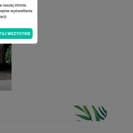
 naszej stronie .
tepnie wyświetlania
cji.
TUJ WSZYSTKIE