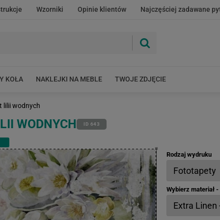
strukcje
Wzorniki
Opinie klientów
Najczęściej zadawane py
Y KOŁA
NAKLEJKI NA MEBLE
TWOJE ZDJĘCIE
 lilii wodnych
ILII WODNYCH
ID 643
Rodzaj wydruku
Wybierz materiał 