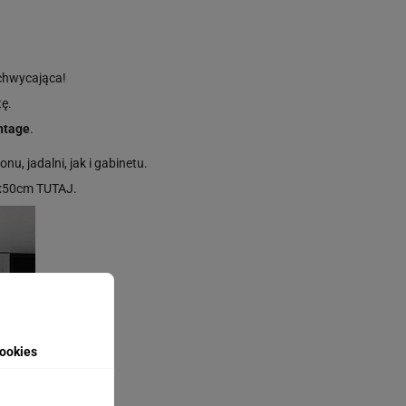
achwycająca!
tę.
intage
.
u, jadalni, jak i gabinetu.
0x50cm
TUTAJ
.
ookies