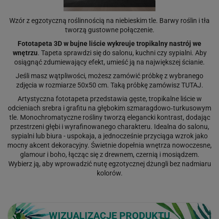
Wzór z egzotyczną roślinnością na niebieskim tle. Barwy roślin i tła
tworzą gustowne połączenie.
Fototapeta 3D w bujne liście wykreuje tropikalny nastrój we
wnętrzu
. Tapeta sprawdzi się do salonu, kuchni czy sypialni. Aby
osiągnąć zdumiewający efekt, umieść ją na największej ścianie.
Jeśli masz wątpliwości, możesz zamówić próbkę z wybranego
zdjęcia w rozmiarze 50x50 cm. Taką próbkę zamówisz
TUTAJ
.
Artystyczna fototapeta przedstawia gęste, tropikalne liście w
odcieniach srebra i grafitu na głębokim szmaragdowo‑turkusowym
tle. Monochromatyczne rośliny tworzą elegancki kontrast, dodając
przestrzeni głębi i wyrafinowanego charakteru. Idealna do salonu,
sypialni lub biura - uspokaja, a jednocześnie przyciąga wzrok jako
mocny akcent dekoracyjny. Świetnie dopełnia wnętrza nowoczesne,
glamour i boho, łącząc się z drewnem, czernią i mosiądzem.
Wybierz ją, aby wprowadzić nutę egzotycznej dżungli bez nadmiaru
kolorów.
WIZUALIZACJE PRODUKTU