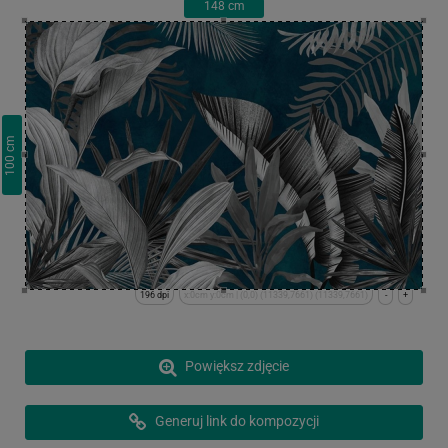
148
cm
cm
100
196 dpi
x:0cm y:0cm | (0,0) (11339,7661) (11339,7661)
-
+
Powiększ zdjęcie
Generuj link do kompozycji