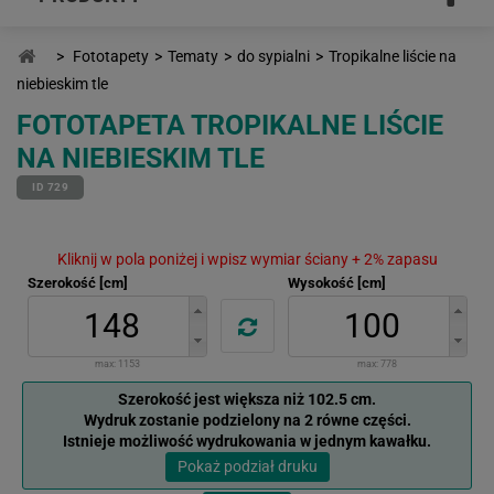
>
Fototapety
>
Tematy
>
do sypialni
>
Tropikalne liście na
niebieskim tle
FOTOTAPETA TROPIKALNE LIŚCIE
NA NIEBIESKIM TLE
ID 729
Kliknij w pola poniżej i wpisz wymiar ściany + 2% zapasu
Szerokość [cm]
Wysokość [cm]
max:
1153
max:
778
Szerokość jest większa niż 102.5 cm.
Wydruk zostanie podzielony na 2 równe części.
Istnieje możliwość wydrukowania w jednym kawałku.
Pokaż podział druku