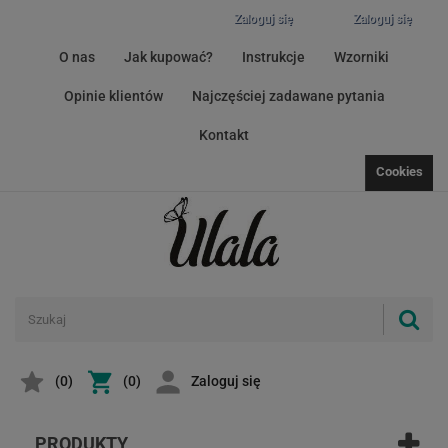
Zaloguj się
Zaloguj się
O nas
Jak kupować?
Instrukcje
Wzorniki
Opinie klientów
Najczęściej zadawane pytania
Kontakt
Cookies
(
0
)
(0)
Zaloguj się
PRODUKTY