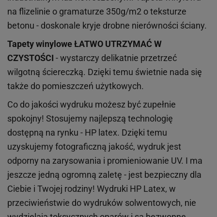
na flizelinie o gramaturze 350g/m2 o teksturze
betonu - doskonale kryje drobne nierówności ściany.
Tapety winylowe
ŁATWO UTRZYMAĆ W
CZYSTOŚCI
- wystarczy delikatnie przetrzeć
wilgotną ściereczką. Dzięki temu świetnie nada się
także do pomieszczeń użytkowych.
Co do jakości wydruku możesz być zupełnie
spokojny! Stosujemy najlepszą technologię
dostępną na rynku - HP latex. Dzięki temu
uzyskujemy fotograficzną jakość, wydruk jest
odporny na zarysowania i promieniowanie UV. I ma
jeszcze jedną ogromną zaletę - jest bezpieczny dla
Ciebie i Twojej rodziny!
Wydruki HP
Latex
, w
przeciwieństwie do wydruków
solwentowych
, nie
wydzielają toksycznych oparów i są bezwonne.