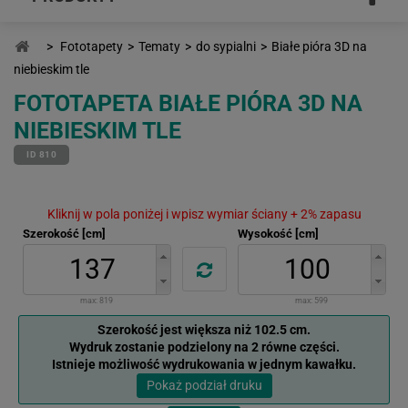
>
Fototapety
>
Tematy
>
do sypialni
>
Białe pióra 3D na
niebieskim tle
FOTOTAPETA BIAŁE PIÓRA 3D NA
NIEBIESKIM TLE
ID 810
Kliknij w pola poniżej i wpisz wymiar ściany + 2% zapasu
Szerokość [cm]
Wysokość [cm]
max:
819
max:
599
Szerokość jest większa niż 102.5 cm.
Wydruk zostanie podzielony na 2 równe części.
Istnieje możliwość wydrukowania w jednym kawałku.
Pokaż podział druku