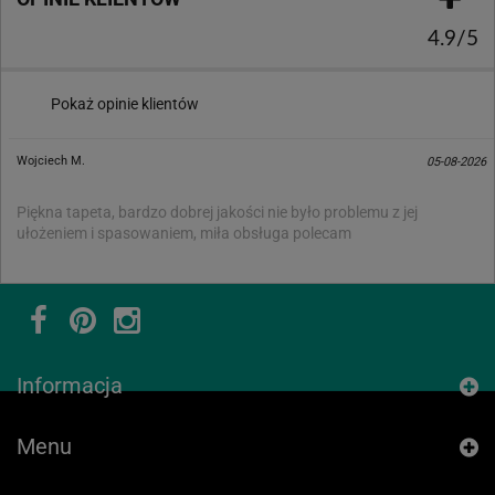
4.9/5
Pokaż opinie klientów
Wojciech M.
05-08-2026
Piękna tapeta, bardzo dobrej jakości nie było problemu z jej
ułożeniem i spasowaniem, miła obsługa polecam
Informacja
Menu