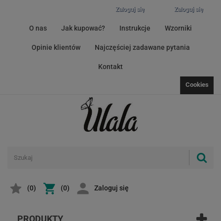
Zaloguj się
Zaloguj się
O nas
Jak kupować?
Instrukcje
Wzorniki
Opinie klientów
Najczęściej zadawane pytania
Kontakt
Cookies
(
0
)
(0)
Zaloguj się
PRODUKTY