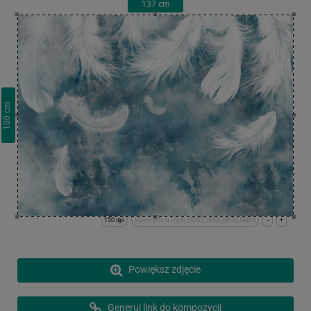
137
cm
cm
100
150 dpi
x:0cm y:0cm | (0,0) (8055,5880) (8055,5880)
-
+
Powiększ zdjęcie
Generuj link do kompozycji