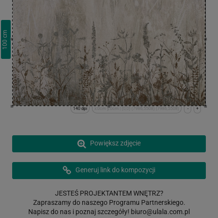
cm
100
140 dpi
x:0cm y:0cm | (0,0) (7986,5508) (7986,5508)
-
+
Powiększ zdjęcie
Generuj link do kompozycji
JESTEŚ PROJEKTANTEM WNĘTRZ?
Zapraszamy do naszego Programu Partnerskiego.
Napisz do nas i poznaj szczegóły!
biuro@ulala.com.pl