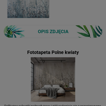
OPIS ZDJĘCIA
Fototapeta Polne kwiaty
Delikatne sylwetki polnych traw i ziół wyłaniają się z przecieranego,