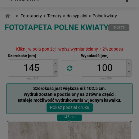
>
Fototapety
>
Tematy
>
do sypialni
>
Polne kwiaty
FOTOTAPETA POLNE KWIATY
ID 2370
Kliknij w pola poniżej i wpisz wymiar ściany + 2% zapasu
Szerokość [cm]
Wysokość [cm]
max:
813
max:
559
Szerokość jest większa niż 102.5 cm.
Wydruk zostanie podzielony na 2 równe części.
Istnieje możliwość wydrukowania w jednym kawałku.
Pokaż podział druku
145
cm