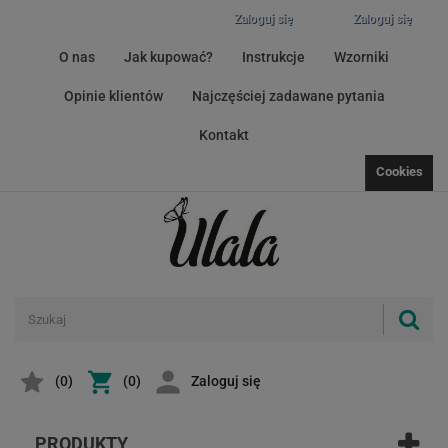
Zaloguj się
Zaloguj się
O nas
Jak kupować?
Instrukcje
Wzorniki
Opinie klientów
Najczęściej zadawane pytania
Kontakt
Cookies
(
0
)
(0)
Zaloguj się
PRODUKTY