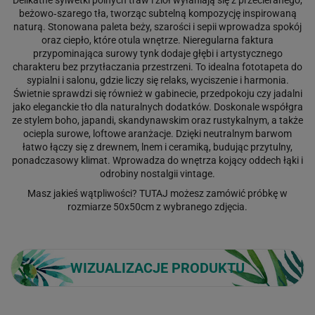
beżowo‑szarego tła, tworząc subtelną kompozycję inspirowaną
naturą. Stonowana paleta beży, szarości i sepii wprowadza spokój
oraz ciepło, które otula wnętrze. Nieregularna faktura
przypominająca surowy tynk dodaje głębi i artystycznego
charakteru bez przytłaczania przestrzeni. To idealna fototapeta do
sypialni i salonu, gdzie liczy się relaks, wyciszenie i harmonia.
Świetnie sprawdzi się również w gabinecie, przedpokoju czy jadalni
jako eleganckie tło dla naturalnych dodatków. Doskonale współgra
ze stylem boho, japandi, skandynawskim oraz rustykalnym, a także
ociepla surowe, loftowe aranżacje. Dzięki neutralnym barwom
łatwo łączy się z drewnem, lnem i ceramiką, budując przytulny,
ponadczasowy klimat. Wprowadza do wnętrza kojący oddech łąki i
odrobiny nostalgii vintage.
Masz jakieś wątpliwości?
TUTAJ
możesz zamówić próbkę w
rozmiarze 50x50cm z wybranego zdjęcia.
WIZUALIZACJE PRODUKTU