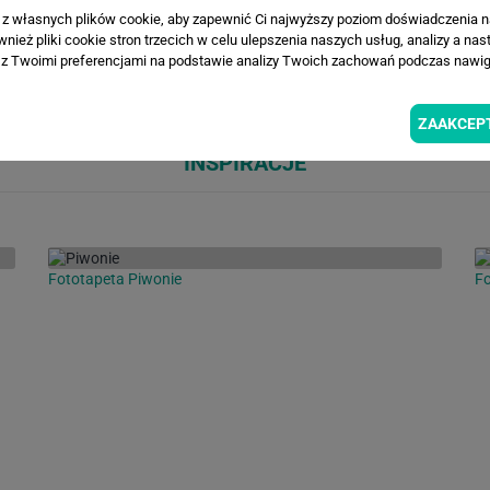
a z własnych plików cookie, aby zapewnić Ci najwyższy poziom doświadczenia na
ież pliki cookie stron trzecich w celu ulepszenia naszych usług, analizy a nas
Loading...
Loa
z Twoimi preferencjami na podstawie analizy Twoich zachowań podczas nawiga
ZAAKCEP
INSPIRACJE
Fototapeta Piwonie
Fo