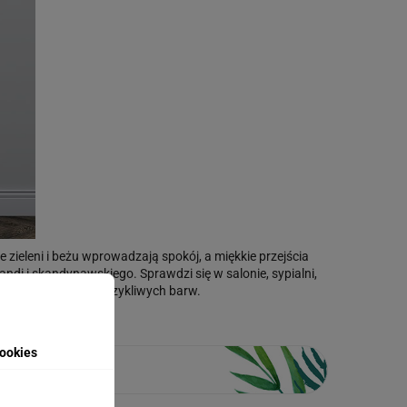
zieleni i beżu wprowadzają spokój, a miękkie przejścia
andi i skandynawskiego. Sprawdzi się w salonie, sypialni,
ikalnej natury bez krzykliwych barw.
ookies