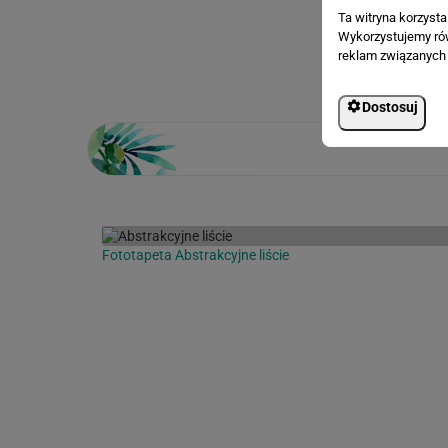
Ta witryna korzyst
Wykorzystujemy równ
Loading...
reklam związanych 
Dostosuj
Fototapeta Abstrakcyjne liście