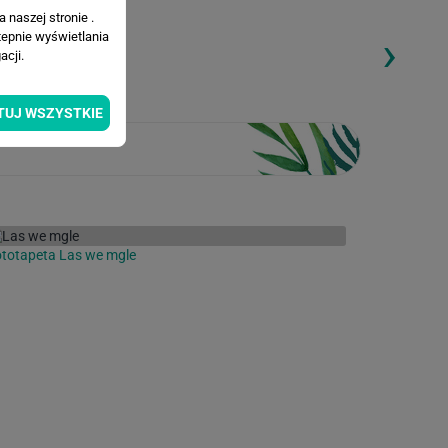
 naszej stronie .
›
tepnie wyświetlania
ding...
Loading...
cji.
TUJ WSZYSTKIE
totapeta Las we mgle