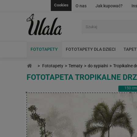
Cookies
O nas
Jak kupować?
In
FOTOTAPETY
FOTOTAPETY DLA DZIECI
TAPET
>
Fototapety
>
Tematy
>
do sypialni
>
Tropikalne 
FOTOTAPETA TROPIKALNE DR
150
cm