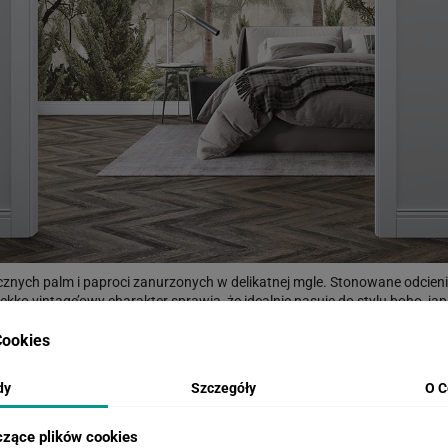
ych palm i paproci zanurzonych w delikatnej mgle. Stonowane odcienie 
lekko vintage’owy charakter sprawia, że idealnie pasuje do stylu boho, jap
su. To doskonały wybór, gdy chcesz wnieść do wnętrza subtelną nutę trop
ookies
dy
Szczegóły
O C
WIZUALIZACJE PRODUKTU
czące plików cookies