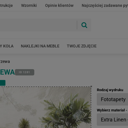
strukcje
Wzorniki
Opinie klientów
Najczęściej zadawane py
Y KOŁA
NAKLEJKI NA MEBLE
TWOJE ZDJĘCIE
drzewa
ZEWA
ID 1281
Rodzaj wydruku
Wybierz materiał 