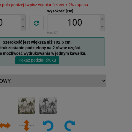
 w pola poniżej i wpisz wymiar ściany + 2% zapasu
Wysokość [cm]
max:
407
Szerokość jest większa niż 102.5 cm.
ruk zostanie podzielony na 2 równe części.
je możliwość wydrukowania w jednym kawałku.
Pokaż podział druku