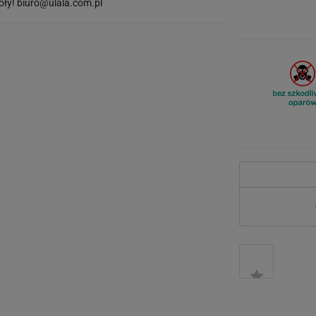
óły!
biuro@ulala.com.pl