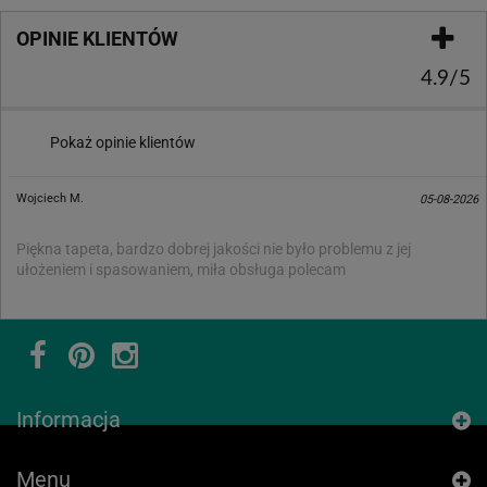
OPINIE KLIENTÓW
4.9/5
Pokaż opinie klientów
Wojciech M.
05-08-2026
Piękna tapeta, bardzo dobrej jakości nie było problemu z jej
ułożeniem i spasowaniem, miła obsługa polecam
Informacja
Menu