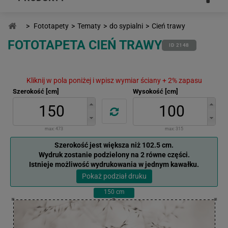
>
Fototapety
>
Tematy
>
do sypialni
>
Cień trawy
FOTOTAPETA CIEŃ TRAWY
ID 2148
Kliknij w pola poniżej i wpisz wymiar ściany + 2% zapasu
Szerokość [cm]
Wysokość [cm]
max:
473
max:
315
Szerokość jest większa niż 102.5 cm.
Wydruk zostanie podzielony na 2 równe części.
Istnieje możliwość wydrukowania w jednym kawałku.
Pokaż podział druku
150
cm