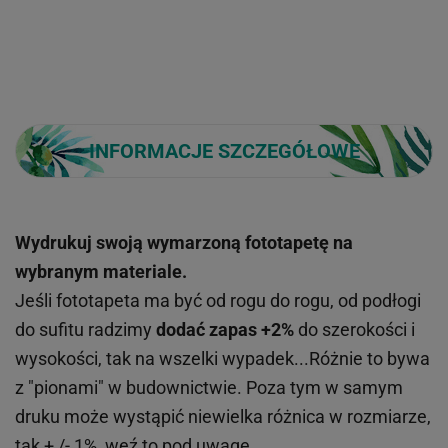
INFORMACJE SZCZEGÓŁOWE
Wydrukuj swoją wymarzoną fototapetę na
wybranym materiale.
Jeśli fototapeta ma być od rogu do rogu, od podłogi
do sufitu radzimy
dodać zapas +2%
do szerokości i
wysokości, tak na wszelki wypadek...Różnie to bywa
z "pionami" w budownictwie. Poza tym w samym
druku może wystąpić niewielka różnica w rozmiarze,
tak + /- 1%, weź to pod uwagę.