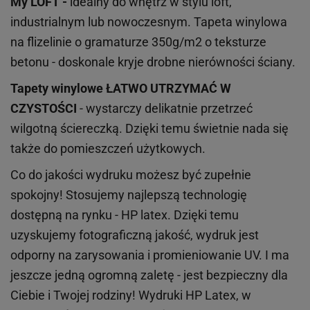
My LOFT -
idealny do wnętrz w stylu loft,
industrialnym lub nowoczesnym. Tapeta winylowa
na flizelinie o gramaturze 350g/m2 o teksturze
betonu - doskonale kryje drobne nierówności ściany.
Tapety winylowe
ŁATWO UTRZYMAĆ W
CZYSTOŚCI
- wystarczy delikatnie przetrzeć
wilgotną ściereczką. Dzięki temu świetnie nada się
także do pomieszczeń użytkowych.
Co do jakości wydruku możesz być zupełnie
spokojny! Stosujemy najlepszą technologię
dostępną na rynku - HP latex. Dzięki temu
uzyskujemy fotograficzną jakość, wydruk jest
odporny na zarysowania i promieniowanie UV. I ma
jeszcze jedną ogromną zaletę - jest bezpieczny dla
Ciebie i Twojej rodziny!
Wydruki HP
Latex
, w