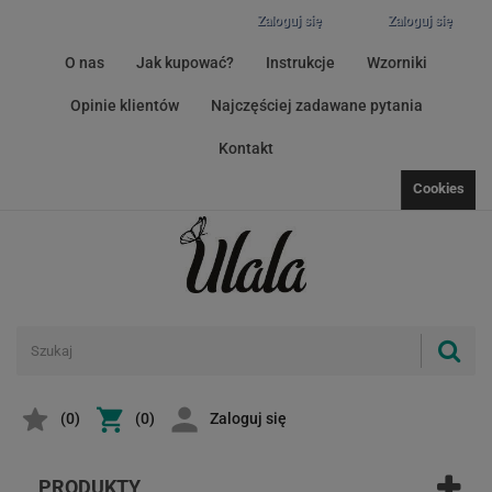
Zaloguj się
Zaloguj się
O nas
Jak kupować?
Instrukcje
Wzorniki
Opinie klientów
Najczęściej zadawane pytania
Kontakt
Cookies
(
0
)
(0)
Zaloguj się
PRODUKTY