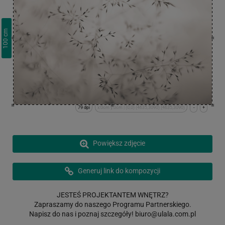
cm
100
79 dpi
x:0cm y:0cm | (0,0) (4635,3090) (4635,3090)
-
+
Powiększ zdjęcie
Generuj link do kompozycji
JESTEŚ PROJEKTANTEM WNĘTRZ?
Zapraszamy do naszego Programu Partnerskiego.
Napisz do nas i poznaj szczegóły!
biuro@ulala.com.pl