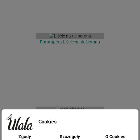
Fototapeta Liście na tle betonu
Fototapeta Dmuchawce
Cookies
Zgody
Szczegóły
O Cookies