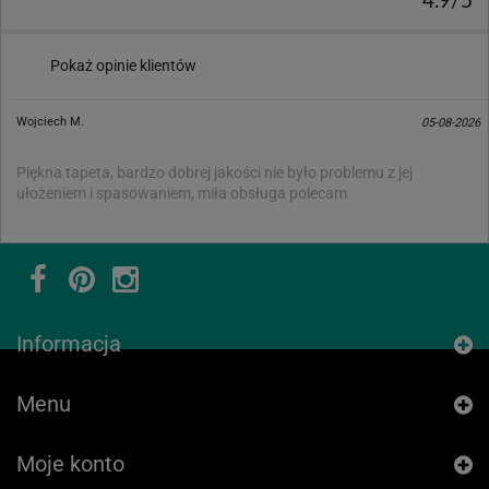
4.9/5
Pokaż opinie klientów
Wojciech M.
05-08-2026
Piękna tapeta, bardzo dobrej jakości nie było problemu z jej
ułożeniem i spasowaniem, miła obsługa polecam
Informacja
Menu
Moje konto