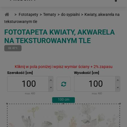
>
Fototapety
>
Tematy
>
do sypialni
>
Kwiaty, akwarela na
teksturowanym tle
FOTOTAPETA KWIATY, AKWARELA
NA TEKSTUROWANYM TLE
ID 471
Kliknij w pola poniżej i wpisz wymiar ściany + 2% zapasu
Szerokość [cm]
Wysokość [cm]
max:
480
max:
480
100
cm