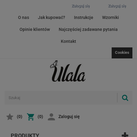
Zaloguj się
Zaloguj się
O nas
Jak kupować?
Instrukcje
Wzorniki
Opinie klientów
Najczęściej zadawane pytania
Kontakt
Cookies
(
0
)
(0)
Zaloguj się
PRODUKTY