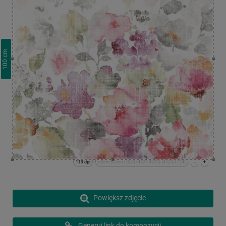
cm
100
119 dpi
x:0cm y:0cm | (0,0) (4724,4724) (4724,4724)
-
+
Powiększ zdjęcie
Generuj link do kompozycji