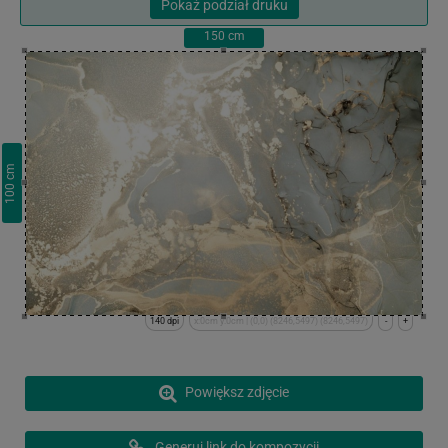
Pokaż podział druku
150
cm
cm
100
140 dpi
x:0cm y:0cm | (0,0) (8246,5497) (8246,5497)
-
+
Powiększ zdjęcie
Generuj link do kompozycji