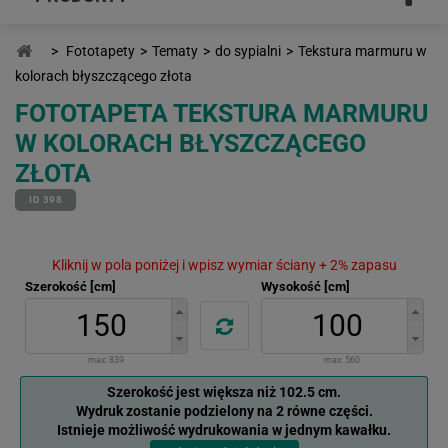
>
Fototapety
>
Tematy
>
do sypialni
>
Tekstura marmuru w
kolorach błyszczącego złota
FOTOTAPETA TEKSTURA MARMURU
W KOLORACH BŁYSZCZĄCEGO
ZŁOTA
ID 398
Kliknij w pola poniżej i wpisz wymiar ściany + 2% zapasu
Szerokość [cm]
Wysokość [cm]
max:
839
max:
560
Szerokość jest większa niż 102.5 cm.
Wydruk zostanie podzielony na 2 równe części.
Istnieje możliwość wydrukowania w jednym kawałku.