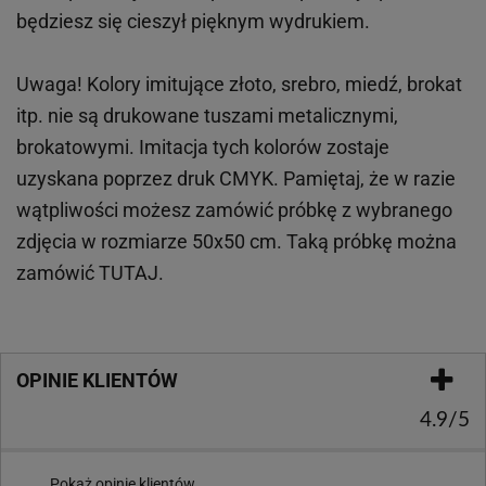
będziesz się cieszył pięknym wydrukiem.
Uwaga! Kolory imitujące złoto, srebro, miedź, brokat
itp.
nie są drukowane tuszami metalicznymi,
brokatowymi. Imitacja tych kolorów zostaje
uzyskana poprzez druk CMYK. Pamiętaj, że w
razie
wątpliwości możesz zamówić próbkę z wybranego
zdjęcia w rozmiarze 50x50 cm. Taką próbkę można
zamówić
TUTAJ
.
OPINIE KLIENTÓW
4.9/5
Pokaż opinie klientów