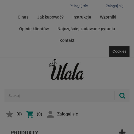
Zaloguj się
Zaloguj się
O nas
Jak kupować?
Instrukcje
Wzorniki
Opinie klientów
Najczęściej zadawane pytania
Kontakt
Cookies
(
0
)
(0)
Zaloguj się
PRODUKTY