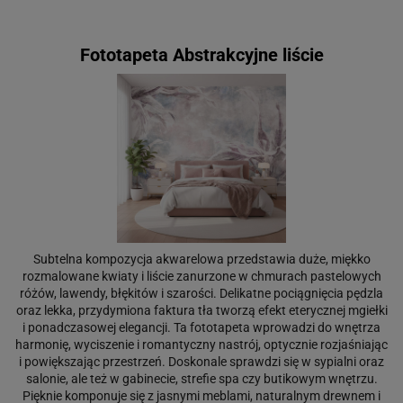
Fototapeta Abstrakcyjne liście
Subtelna kompozycja akwarelowa przedstawia duże, miękko
rozmalowane kwiaty i liście zanurzone w chmurach pastelowych
różów, lawendy, błękitów i szarości. Delikatne pociągnięcia pędzla
oraz lekka, przydymiona faktura tła tworzą efekt eterycznej mgiełki
i ponadczasowej elegancji. Ta fototapeta wprowadzi do wnętrza
harmonię, wyciszenie i romantyczny nastrój, optycznie rozjaśniając
i powiększając przestrzeń. Doskonale sprawdzi się w sypialni oraz
salonie, ale też w gabinecie, strefie spa czy butikowym wnętrzu.
Pięknie komponuje się z jasnymi meblami, naturalnym drewnem i