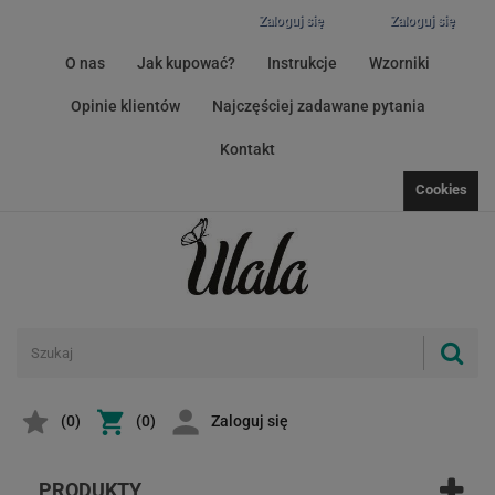
Zaloguj się
Zaloguj się
O nas
Jak kupować?
Instrukcje
Wzorniki
Opinie klientów
Najczęściej zadawane pytania
Kontakt
Cookies
(
0
)
(0)
Zaloguj się
PRODUKTY