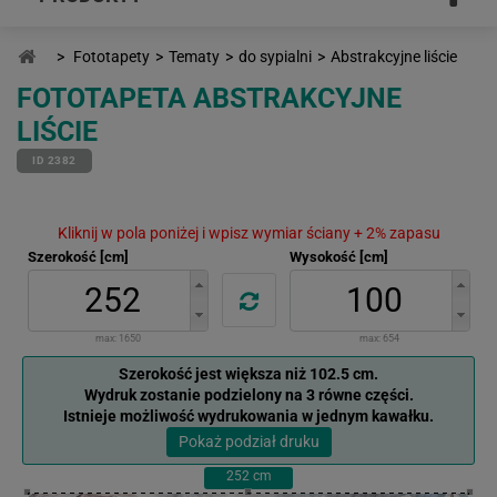
>
Fototapety
>
Tematy
>
do sypialni
>
Abstrakcyjne liście
FOTOTAPETA ABSTRAKCYJNE
LIŚCIE
ID 2382
Kliknij w pola poniżej i wpisz wymiar ściany + 2% zapasu
Szerokość [cm]
Wysokość [cm]
max:
1650
max:
654
Szerokość jest większa niż 102.5 cm.
Wydruk zostanie podzielony na 3 równe części.
Istnieje możliwość wydrukowania w jednym kawałku.
Pokaż podział druku
252
cm