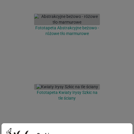
Fototapeta Abstrakcyjne beżowo -
różowe tło marmurowe
Fototapeta Kwiaty Irysy Szkic na
tle ściany