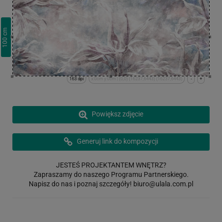
cm
100
163 dpi
x:0cm y:0cm | (0,0) (16237,6443) (16237,6443)
-
+
Powiększ zdjęcie
Generuj link do kompozycji
JESTEŚ PROJEKTANTEM WNĘTRZ?
Zapraszamy do naszego Programu Partnerskiego.
Napisz do nas i poznaj szczegóły!
biuro@ulala.com.pl