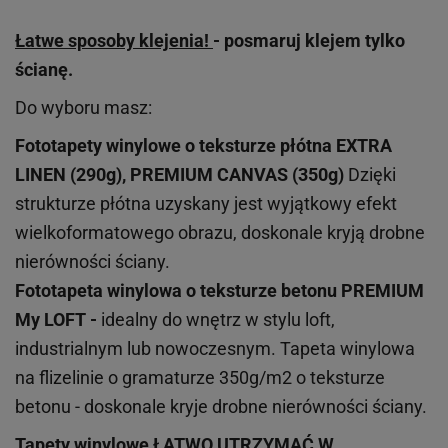
Łatwe sposoby klejenia!
- posmaruj klejem tylko
ścianę.
Do wyboru masz:
Fototapety winylowe o
teksturze
płótna EXTRA
LINEN (290g), PREMIUM CANVAS (350g)
Dzięki
strukturze płótna uzyskany jest wyjątkowy efekt
wielkoformatowego obrazu, doskonale kryją drobne
nierówności ściany.
Fototapeta winylowa o
teksturze
betonu PREMIUM
My LOFT -
idealny do wnętrz w stylu loft,
industrialnym lub nowoczesnym. Tapeta winylowa
na flizelinie o gramaturze 350g/m2 o teksturze
betonu - doskonale kryje drobne nierówności ściany.
Tapety winylowe
ŁATWO UTRZYMAĆ W