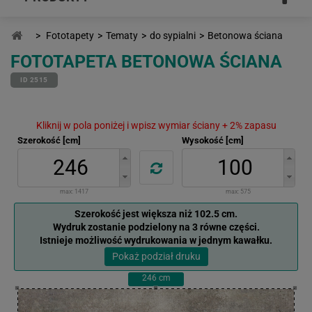
>
Fototapety
>
Tematy
>
do sypialni
>
Betonowa ściana
FOTOTAPETA BETONOWA ŚCIANA
ID 2515
Kliknij w pola poniżej i wpisz wymiar ściany + 2% zapasu
Szerokość [cm]
Wysokość [cm]
max:
1417
max:
575
Szerokość jest większa niż 102.5 cm.
Wydruk zostanie podzielony na 3 równe części.
Istnieje możliwość wydrukowania w jednym kawałku.
Pokaż podział druku
246
cm