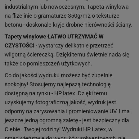
industrialnym lub nowoczesnym. Tapeta winylowa
na flizelinie o gramaturze 350g/m2 o teksturze
betonu - doskonale kryje drobne nierówności ściany.
Tapety winylowe
ŁATWO UTRZYMAĆ W
CZYSTOŚCI
- wystarczy delikatnie przetrzeć
wilgotną ściereczką. Dzięki temu świetnie nada się
także do pomieszczeń użytkowych.
Co do jakości wydruku możesz być zupełnie
spokojny! Stosujemy najlepszą technologię
dostępną na rynku - HP latex. Dzięki temu
uzyskujemy fotograficzną jakość, wydruk jest
odporny na zarysowania i promieniowanie UV. I ma
jeszcze jedną ogromną zaletę - jest bezpieczny dla
Ciebie i Twojej rodziny!
Wydruki HP
Latex
, w
przeciwieństwie do wydruków
solwentowych
, nie