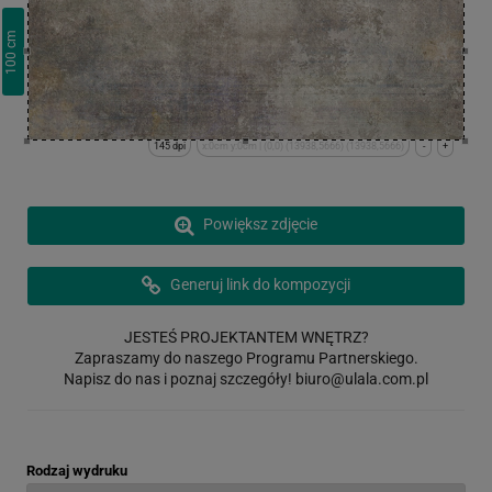
cm
100
145 dpi
x:0cm y:0cm | (0,0) (13938,5666) (13938,5666)
-
+
Powiększ zdjęcie
Generuj link do kompozycji
JESTEŚ PROJEKTANTEM WNĘTRZ?
Zapraszamy do naszego Programu Partnerskiego.
Napisz do nas i poznaj szczegóły!
biuro@ulala.com.pl
Rodzaj wydruku