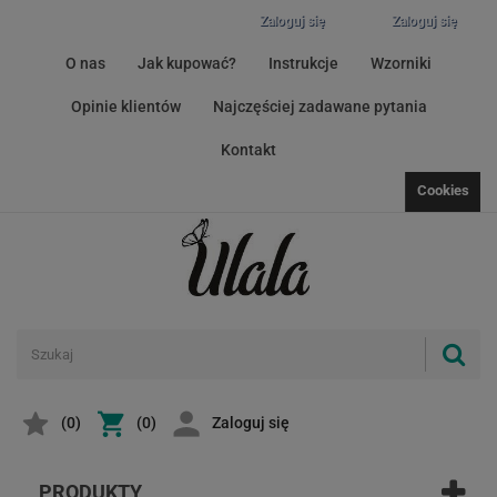
Zaloguj się
Zaloguj się
O nas
Jak kupować?
Instrukcje
Wzorniki
Opinie klientów
Najczęściej zadawane pytania
Kontakt
Cookies
(
0
)
(0)
Zaloguj się
PRODUKTY