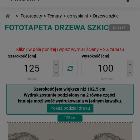
>
Fototapety
>
Tematy
>
do sypialni
>
Drzewa szkic
FOTOTAPETA DRZEWA SZKIC
ID 1137
Kliknij w pola poniżej i wpisz wymiar ściany + 2% zapasu
Szerokość [cm]
Wysokość [cm]
max:
601
max:
480
Szerokość jest większa niż 102.5 cm.
Wydruk zostanie podzielony na 2 równe części.
Istnieje możliwość wydrukowania w jednym kawałku.
Pokaż podział druku
125
cm