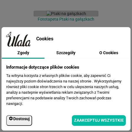
Fototapeta Ptaki na gałązkach
Cookies
Zgody
Szczegóły
O Cookies
Informacje dotyczące plików cookies
Ta witryna korzysta z własnych plików cookie, aby zapewnić Ci
najwyższy poziom doświadczenia na naszej stronie . Wykorzystujemy
również pliki cookie stron trzecich w celu ulepszenia naszych usług,
Fototapeta Las we mgle
analizy a nastepnie wyświetlania reklam związanych z Twoimi
preferencjami na podstawie analizy Twoich zachowań podczas
nawigacji.
Dostosuj
ZAAKCEPTUJ WSZYSTKIE