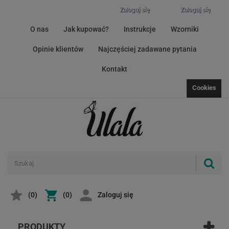
Zaloguj się
Zaloguj się
O nas
Jak kupować?
Instrukcje
Wzorniki
Opinie klientów
Najczęściej zadawane pytania
Kontakt
Cookies
(
0
)
(0)
Zaloguj się
PRODUKTY