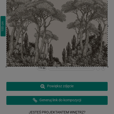
cm
100
119 dpi
x:0cm y:0cm | (0,0) (5899,4719) (5899,4719)
-
+
Powiększ zdjęcie
Generuj link do kompozycji
JESTEŚ PROJEKTANTEM WNĘTRZ?