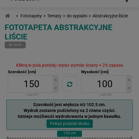
>
Fototapety
>
Tematy
>
do sypialni
>
Abstrakcyjne liście
FOTOTAPETA ABSTRAKCYJNE
LIŚCIE
ID 1913
Kliknij w pola poniżej i wpisz wymiar ściany + 2% zapasu
Szerokość [cm]
Wysokość [cm]
max:
813
max:
542
Szerokość jest większa niż 102.5 cm.
Wydruk zostanie podzielony na 2 równe części.
Istnieje możliwość wydrukowania w jednym kawałku.
Pokaż podział druku
150
cm