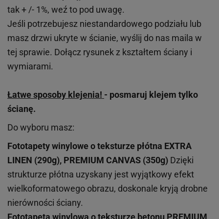
tak + /- 1%, weź to pod uwagę.
Jeśli potrzebujesz niestandardowego podziału lub
masz drzwi ukryte w ścianie, wyślij do nas maila w
tej sprawie. Dołącz rysunek z kształtem ściany i
wymiarami.
Łatwe sposoby klejenia!
- posmaruj klejem tylko
ścianę.
Do wyboru masz:
Fototapety winylowe o
teksturze
płótna EXTRA
LINEN (290g), PREMIUM CANVAS (350g)
Dzięki
strukturze płótna uzyskany jest wyjątkowy efekt
wielkoformatowego obrazu, doskonale kryją drobne
nierówności ściany.
Fototapeta winylowa o
teksturze
betonu PREMIUM