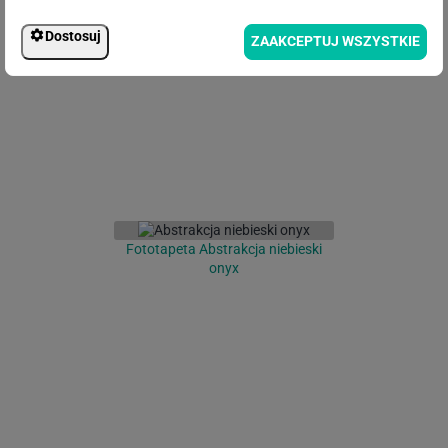
Fototapeta Poranna mgła w lesie
Dostosuj
ZAAKCEPTUJ WSZYSTKIE
deszczowym
Fototapeta Abstrakcja niebieski
onyx