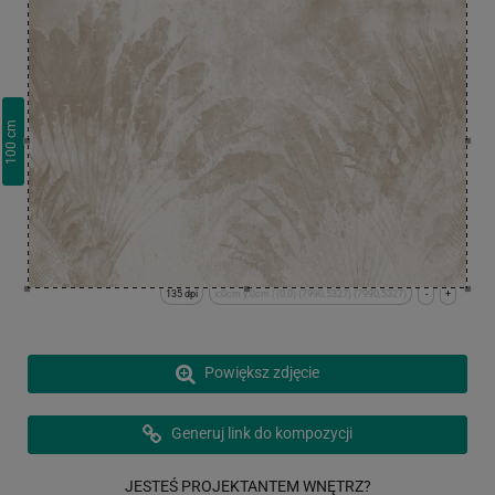
cm
100
135 dpi
x:0cm y:0cm | (0,0) (7990,5327) (7990,5327)
-
+
Powiększ zdjęcie
Generuj link do kompozycji
JESTEŚ PROJEKTANTEM WNĘTRZ?