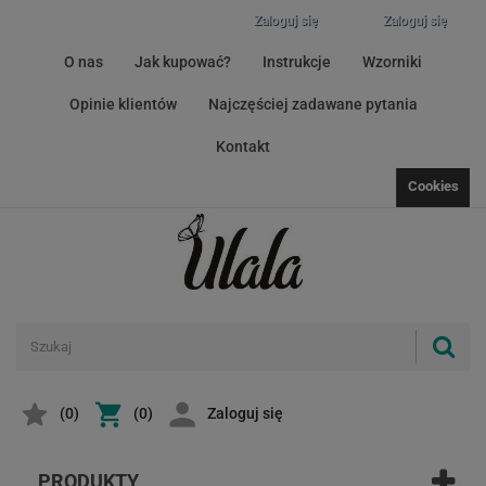
Zaloguj się
Zaloguj się
O nas
Jak kupować?
Instrukcje
Wzorniki
Opinie klientów
Najczęściej zadawane pytania
Kontakt
Cookies
(
0
)
(0)
Zaloguj się
PRODUKTY