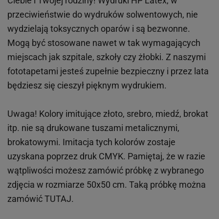
Ciebie i Twojej rodziny!
Wydruki HP
Latex
, w
przeciwieństwie do wydruków
solwentowych
, nie
wydzielają toksycznych oparów i są bezwonne.
Mogą być stosowane nawet w tak wymagających
miejscach
jak
szpitale, szkoły czy żłobki.
Z naszymi
fototapetami jesteś zupełnie bezpieczny i przez lata
będziesz się cieszył pięknym wydrukiem.
Uwaga! Kolory imitujące złoto, srebro, miedź, brokat
itp.
nie są drukowane tuszami metalicznymi,
brokatowymi. Imitacja tych kolorów zostaje
uzyskana poprzez druk CMYK. Pamiętaj, że w
razie
wątpliwości możesz zamówić próbkę z wybranego
zdjęcia w rozmiarze 50x50 cm. Taką próbkę można
zamówić
TUTAJ
.