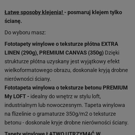
Łatwe sposoby klejenia!
- posmaruj klejem tylko
ścianę.
Do wyboru masz:
Fototapety winylowe o
teksturze
płótna EXTRA
LINEN (290g), PREMIUM CANVAS (350g)
Dzięki
strukturze płótna uzyskany jest wyjątkowy efekt
wielkoformatowego obrazu, doskonale kryją drobne
nierówności ściany.
Fototapeta winylowa o
teksturze
betonu PREMIUM
My LOFT -
idealny do wnętrz w stylu loft,
industrialnym lub nowoczesnym. Tapeta winylowa
na flizelinie o gramaturze 350g/m2 o teksturze
betonu - doskonale kryje drobne nierówności ściany.
Tapety winylowe
ŁATWO UTRZYMAĆ W