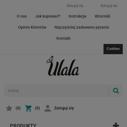
Zaloguj się
Zaloguj się
O nas
Jak kupować?
Instrukcje
Wzorniki
Opinie klientów
Najczęściej zadawane pytania
Kontakt
Cookies
(
0
)
(0)
Zaloguj się
PRODUKTY