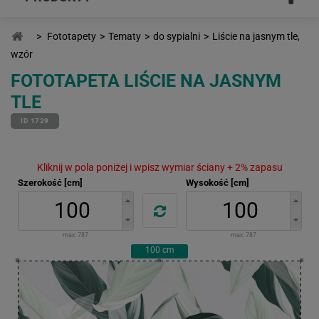
>
Fototapety
>
Tematy
>
do sypialni
>
Liście na jasnym tle,
wzór
FOTOTAPETA LIŚCIE NA JASNYM
TLE
ID 1729
Kliknij w pola poniżej i wpisz wymiar ściany + 2% zapasu
Szerokość [cm]
Wysokość [cm]
max:
787
max:
787
100
cm