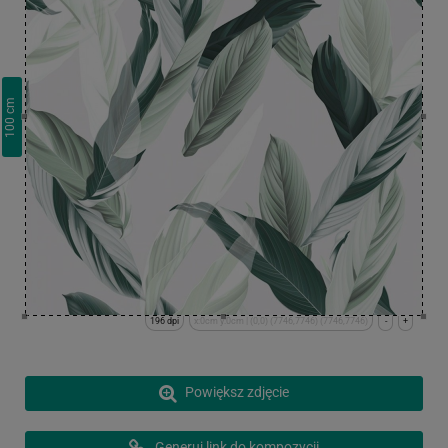
cm
100
196 dpi
x:0cm y:0cm | (0,0) (7746,7746) (7746,7746)
-
+
Powiększ zdjęcie
Generuj link do kompozycji