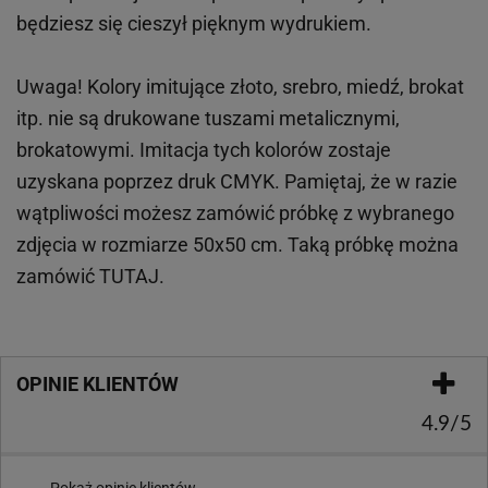
będziesz się cieszył pięknym wydrukiem.
Uwaga! Kolory imitujące złoto, srebro, miedź, brokat
itp.
nie są drukowane tuszami metalicznymi,
brokatowymi. Imitacja tych kolorów zostaje
uzyskana poprzez druk CMYK. Pamiętaj, że w
razie
wątpliwości możesz zamówić próbkę z wybranego
zdjęcia w rozmiarze 50x50 cm. Taką próbkę można
zamówić
TUTAJ
.
OPINIE KLIENTÓW
4.9/5
Pokaż opinie klientów