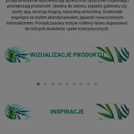
przejścia kolorów wprowadzają spokój oraz optycznie rozjaśniają i
powiększają przestrzeń. Idealna do salonu, sypialni, gabinetu czy
strefy spa, tworząc kojącą, naturalną atmosferę. Doskonale
współgra ze stylem skandynawskim, japandi i nowoczesnym
minimalizmem. Ponadczasowy motyw roślinny łatwo dopasować
do różnych dodatków i palet kolorystycznych.
WIZUALIZACJE PRODUKTU
Loading...
INSPIRACJE