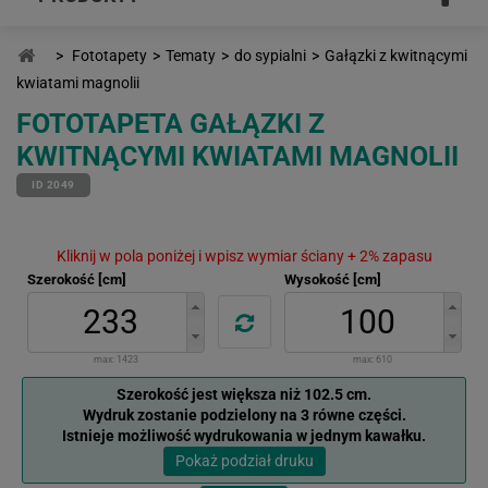
>
Fototapety
>
Tematy
>
do sypialni
>
Gałązki z kwitnącymi
kwiatami magnolii
FOTOTAPETA GAŁĄZKI Z
KWITNĄCYMI KWIATAMI MAGNOLII
ID 2049
Kliknij w pola poniżej i wpisz wymiar ściany + 2% zapasu
Szerokość [cm]
Wysokość [cm]
max:
1423
max:
610
Szerokość jest większa niż 102.5 cm.
Wydruk zostanie podzielony na 3 równe części.
Istnieje możliwość wydrukowania w jednym kawałku.
Pokaż podział druku