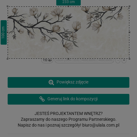
233
cm
cm
100
152 dpi
x:0cm y:0cm | (0,0) (14000,6009) (14000,6009)
-
+
Powiększ zdjęcie
Generuj link do kompozycji
JESTEŚ PROJEKTANTEM WNĘTRZ?
Zapraszamy do naszego Programu Partnerskiego.
Napisz do nas i poznaj szczegóły!
biuro@ulala.com.pl