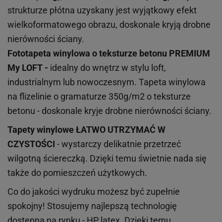
strukturze płótna uzyskany jest wyjątkowy efekt
wielkoformatowego obrazu, doskonale kryją drobne
nierówności ściany.
Fototapeta winylowa o
teksturze
betonu PREMIUM
My LOFT -
idealny do wnętrz w stylu loft,
industrialnym lub nowoczesnym. Tapeta winylowa
na flizelinie o gramaturze 350g/m2 o teksturze
betonu - doskonale kryje drobne nierówności ściany.
Tapety winylowe
ŁATWO UTRZYMAĆ W
CZYSTOŚCI
- wystarczy delikatnie przetrzeć
wilgotną ściereczką. Dzięki temu świetnie nada się
także do pomieszczeń użytkowych.
Co do jakości wydruku możesz być zupełnie
spokojny! Stosujemy najlepszą technologię
dostępną na rynku - HP latex. Dzięki temu