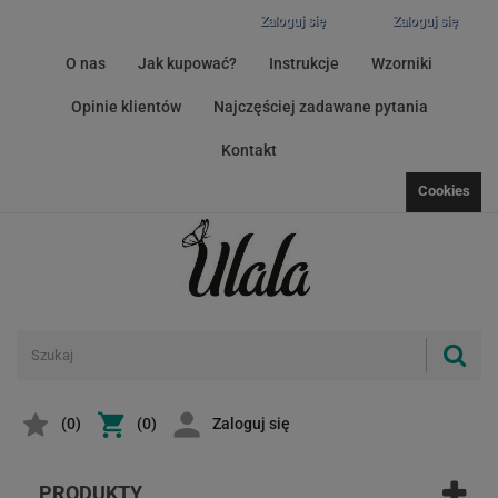
Zaloguj się
Zaloguj się
O nas
Jak kupować?
Instrukcje
Wzorniki
Opinie klientów
Najczęściej zadawane pytania
Kontakt
Cookies
(
0
)
(0)
Zaloguj się
PRODUKTY