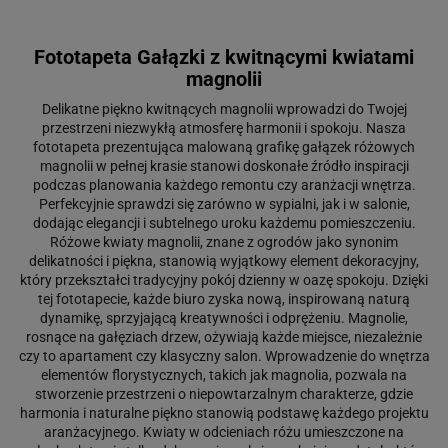
Fototapeta Gałązki z kwitnącymi kwiatami
magnolii
Delikatne piękno kwitnących magnolii wprowadzi do Twojej
przestrzeni niezwykłą atmosferę harmonii i spokoju. Nasza
fototapeta prezentująca malowaną grafikę gałązek różowych
magnolii w pełnej krasie stanowi doskonałe źródło inspiracji
podczas planowania każdego remontu czy aranżacji wnętrza.
Perfekcyjnie sprawdzi się zarówno w sypialni, jak i w salonie,
dodając elegancji i subtelnego uroku każdemu pomieszczeniu.
Różowe kwiaty magnolii, znane z ogrodów jako synonim
delikatności i piękna, stanowią wyjątkowy element dekoracyjny,
który przekształci tradycyjny pokój dzienny w oazę spokoju. Dzięki
tej fototapecie, każde biuro zyska nową, inspirowaną naturą
dynamikę, sprzyjającą kreatywności i odprężeniu. Magnolie,
rosnące na gałęziach drzew, ożywiają każde miejsce, niezależnie
czy to apartament czy klasyczny salon. Wprowadzenie do wnętrza
elementów florystycznych, takich jak magnolia, pozwala na
stworzenie przestrzeni o niepowtarzalnym charakterze, gdzie
harmonia i naturalne piękno stanowią podstawę każdego projektu
aranżacyjnego. Kwiaty w odcieniach różu umieszczone na