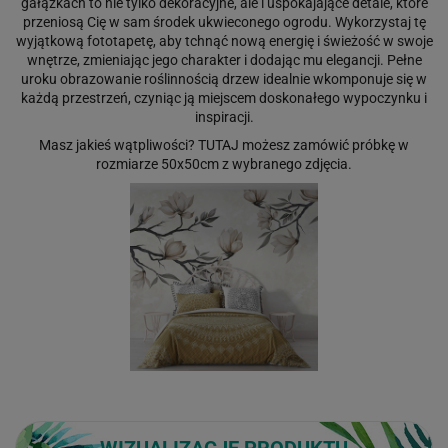
gałązkach to nie tylko dekoracyjne, ale i uspokajające detale, które
przeniosą Cię w sam środek ukwieconego ogrodu. Wykorzystaj tę
wyjątkową fototapetę, aby tchnąć nową energię i świeżość w swoje
wnętrze, zmieniając jego charakter i dodając mu elegancji. Pełne
uroku obrazowanie roślinnością drzew idealnie wkomponuje się w
każdą przestrzeń, czyniąc ją miejscem doskonałego wypoczynku i
inspiracji.
Masz jakieś wątpliwości?
TUTAJ
możesz zamówić próbkę w
rozmiarze 50x50cm z wybranego zdjęcia.