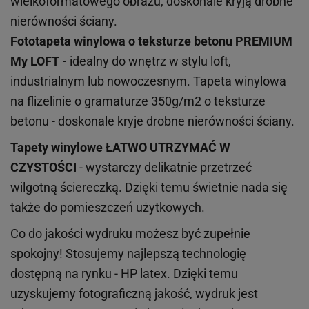
wielkoformatowego obrazu, doskonale kryją drobne
nierówności ściany.
Fototapeta winylowa o
teksturze
betonu PREMIUM
My LOFT -
idealny do wnętrz w stylu loft,
industrialnym lub nowoczesnym. Tapeta winylowa
na flizelinie o gramaturze 350g/m2 o teksturze
betonu - doskonale kryje drobne nierówności ściany.
Tapety winylowe
ŁATWO UTRZYMAĆ W
CZYSTOŚCI
- wystarczy delikatnie przetrzeć
wilgotną ściereczką. Dzięki temu świetnie nada się
także do pomieszczeń użytkowych.
Co do jakości wydruku możesz być zupełnie
spokojny! Stosujemy najlepszą technologię
dostępną na rynku - HP latex. Dzięki temu
uzyskujemy fotograficzną jakość, wydruk jest