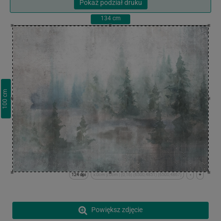
Pokaż podział druku
134
cm
cm
100
124 dpi
x:0cm y:0cm | (0,16) (6500,4851) (6500,4867)
-
+
Powiększ zdjęcie