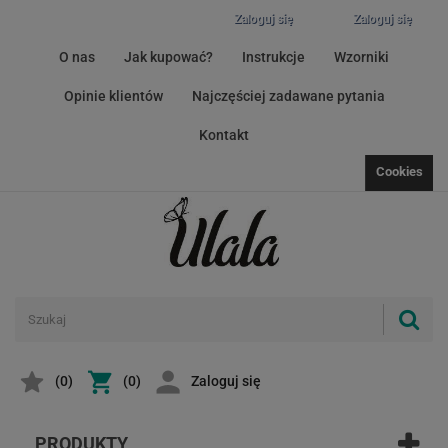
Zaloguj się
Zaloguj się
O nas
Jak kupować?
Instrukcje
Wzorniki
Opinie klientów
Najczęściej zadawane pytania
Kontakt
Cookies
(
0
)
(0)
Zaloguj się
PRODUKTY