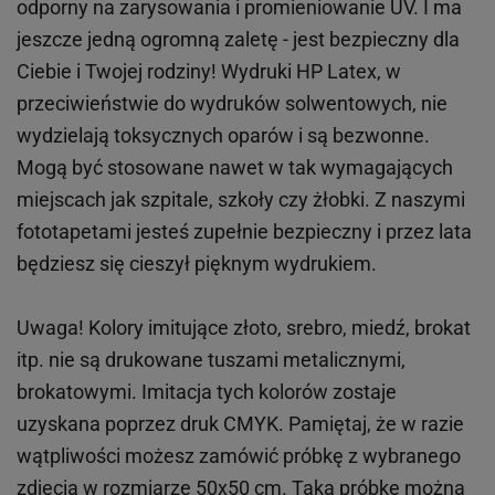
odporny na zarysowania i promieniowanie UV. I ma
jeszcze jedną ogromną zaletę - jest bezpieczny dla
Ciebie i Twojej rodziny!
Wydruki HP
Latex
, w
przeciwieństwie do wydruków
solwentowych
, nie
wydzielają toksycznych oparów i są bezwonne.
Mogą być stosowane nawet w tak wymagających
miejscach
jak
szpitale, szkoły czy żłobki.
Z naszymi
fototapetami jesteś zupełnie bezpieczny i przez lata
będziesz się cieszył pięknym wydrukiem.
Uwaga! Kolory imitujące złoto, srebro, miedź, brokat
itp.
nie są drukowane tuszami metalicznymi,
brokatowymi. Imitacja tych kolorów zostaje
uzyskana poprzez druk CMYK. Pamiętaj, że w
razie
wątpliwości możesz zamówić próbkę z wybranego
zdjęcia w rozmiarze 50x50 cm. Taką próbkę można