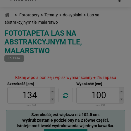
>
Fototapety
>
Tematy
>
do sypialni
>
Las na
abstrakcyjnym tle, malarstwo
FOTOTAPETA LAS NA
ABSTRAKCYJNYM TLE,
MALARSTWO
ID 2386
Kliknij w pola poniżej i wpisz wymiar ściany + 2% zapasu
Szerokość [cm]
Wysokość [cm]
max:
661
max:
494
Szerokość jest większa niż 102.5 cm.
Wydruk zostanie podzielony na 2 równe części.
Istnieje możliwość wydrukowania w jednym kawałku.