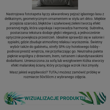
Nastrojowa fototapeta łączy akwarelowy pejzaż iglastego lasu z
delikatnym, geometrycznym ornamentem w stylu art déco. Miękkie
przejścia szarości, błękitów i szałwiowej zieleni tworzą efekt
porannej mgły, która uspokaja i wprowadza harmonię. Subtelna,
postarzana tekstura dodaje głębi i elegancji, a jednocześnie
optycznie powiększa przestrzeń. Idealnie sprawdzi się w salonie i
sypialni, gdzie zbuduje atmosferę relaksu i wyciszenia. Świetny
wybór także do gabinetu, strefy SPA czy hotelowego lobby -
podnosi prestiż wnętrza, nie przytłaczając go. Neutralna paleta
pięknie współgra z drewnem, lnem, rattanem i skandynawskimi
dodatkami. Umieszczona za sofą lub wezgłowiem łóżka stworzy
efekt malarskiej ściany, który przyciąga wzrok i koi zmysły.
Masz jakieś wątpliwości?
TUTAJ
możesz zamówić próbkę w
rozmiarze 50x50cm z wybranego zdjęcia.
WIZUALIZACJE PRODUKTU