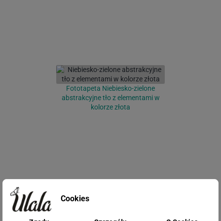
Fototapeta Niebiesko-zielone
abstrakcyjne tło z elementami w
kolorze złota
Fototapeta Zielone liście na betonie
Cookies