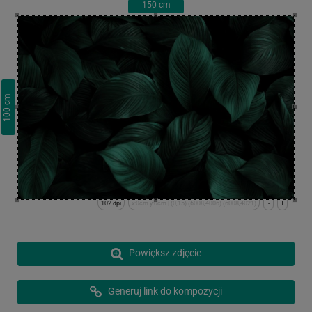
150
cm
cm
100
102 dpi
x:0cm y:0cm | (0,15) (6008,4006) (6008,4021)
-
+
Powiększ zdjęcie
Generuj link do kompozycji