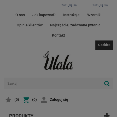
Zaloguj się
Zaloguj się
O nas
Jak kupować?
Instrukcje
Wzorniki
Opinie klientów
Najczęściej zadawane pytania
Kontakt
Cookies
(
0
)
(0)
Zaloguj się
PRODUKTY