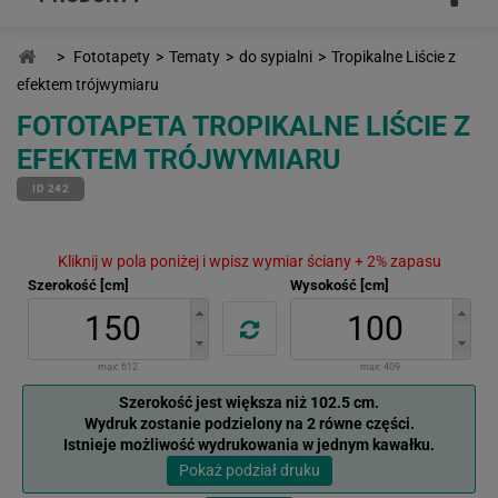
>
Fototapety
>
Tematy
>
do sypialni
>
Tropikalne Liście z
efektem trójwymiaru
FOTOTAPETA TROPIKALNE LIŚCIE Z
EFEKTEM TRÓJWYMIARU
ID 242
Kliknij w pola poniżej i wpisz wymiar ściany + 2% zapasu
Szerokość [cm]
Wysokość [cm]
max:
612
max:
409
Szerokość jest większa niż 102.5 cm.
Wydruk zostanie podzielony na 2 równe części.
Istnieje możliwość wydrukowania w jednym kawałku.
Pokaż podział druku