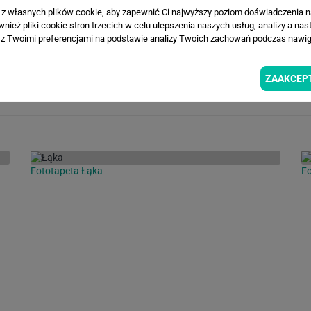
a z własnych plików cookie, aby zapewnić Ci najwyższy poziom doświadczenia na
Loading...
Loa
ież pliki cookie stron trzecich w celu ulepszenia naszych usług, analizy a nas
z Twoimi preferencjami na podstawie analizy Twoich zachowań podczas nawiga
ZAAKCEP
INSPIRACJE
Fototapeta Łąka
Fo