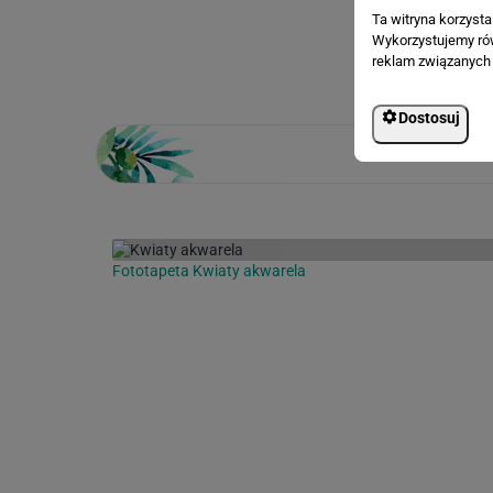
Ta witryna korzyst
Loading...
Wykorzystujemy równ
reklam związanych 
Dostosuj
Fototapeta Kwiaty akwarela