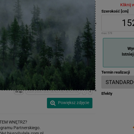
Kliknij
Szerokość [cm]
max:
578
Wyd
Istnie
Termin realizacji
94 dpi
x:0cm y:0cm | (0,0) (5676,3734) (5676,3734)
-
+
Efekty
Powiększ zdjęcie
TEM WNĘTRZ?
gramu Partnerskiego.
óły!
biuro@ulala.com.pl