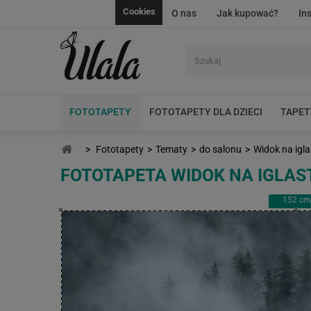
Cookies
O nas
Jak kupować?
In
FOTOTAPETY
FOTOTAPETY DLA DZIECI
TAPET
>
Fototapety
>
Tematy
>
do salonu
>
Widok na igla
FOTOTAPETA WIDOK NA IGLAS
152
cm