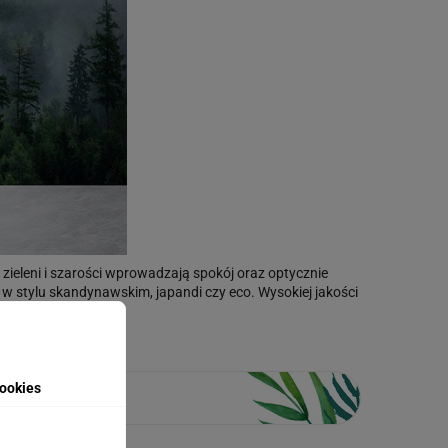
 zieleni i szarości wprowadzają spokój oraz optycznie
e w stylu skandynawskim, japandi czy eco. Wysokiej jakości
woim wnętrzu.
ookies