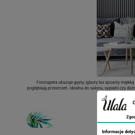
Fototapeta ukazuje gęsty, iglasty las spowity miękką
pogłębiają przestrzeń. Idealna do salonu, sypialni czy do
wydruk oddaj
C
Zgo
Informacje doty