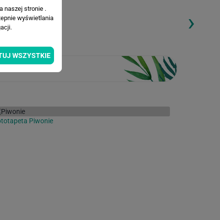
 naszej stronie .
›
ding...
Loading...
tepnie wyświetlania
cji.
TUJ WSZYSTKIE
totapeta Piwonie