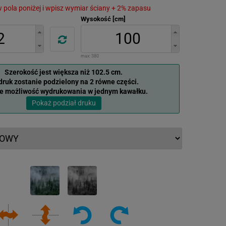
 w pola poniżej i wpisz wymiar ściany + 2% zapasu
Wysokość [cm]
max:
380
Szerokość jest większa niż 102.5 cm.
ruk zostanie podzielony na 2 równe części.
je możliwość wydrukowania w jednym kawałku.
Pokaż podział druku