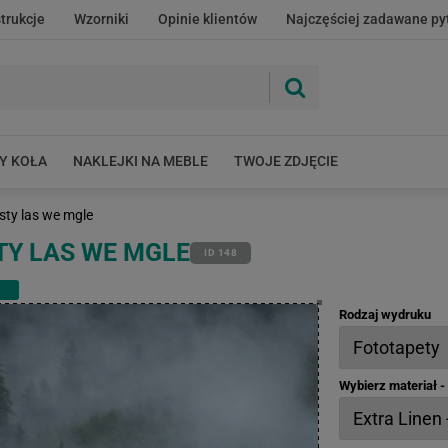
strukcje
Wzorniki
Opinie klientów
Najczęściej zadawane py
Y KOŁA
NAKLEJKI NA MEBLE
TWOJE ZDJĘCIE
sty las we mgle
TY LAS WE MGLE
ID 148
Rodzaj wydruku
Wybierz materiał 