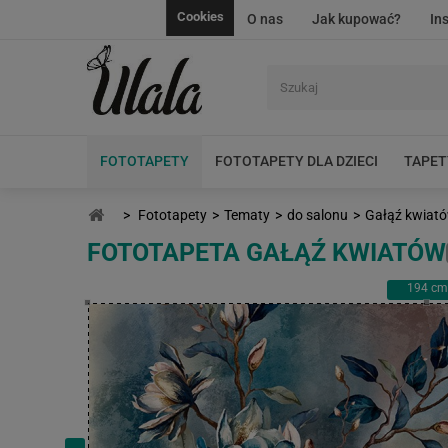
Cookies
O nas
Jak kupować?
In
FOTOTAPETY
FOTOTAPETY DLA DZIECI
TAPET
>
Fototapety
>
Tematy
>
do salonu
>
Gałąź kwiat
FOTOTAPETA GAŁĄŹ KWIATÓW
194
cm