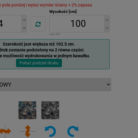
 w pola poniżej i wpisz wymiar ściany + 2% zapasu
Wysokość [cm]
max:
661
Szerokość jest większa niż 102.5 cm.
ruk zostanie podzielony na 2 równe części.
je możliwość wydrukowania w jednym kawałku.
Pokaż podział druku