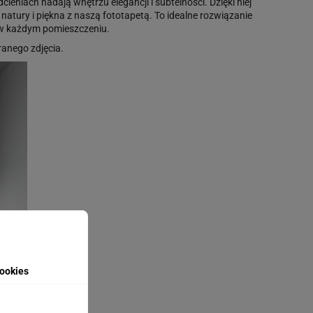
ieniach nadają wnętrzu elegancji i subtelności. Dzięki niej
atury i piękna z naszą fototapetą. To idealne rozwiązanie
 w każdym pomieszczeniu.
anego zdjęcia.
ookies