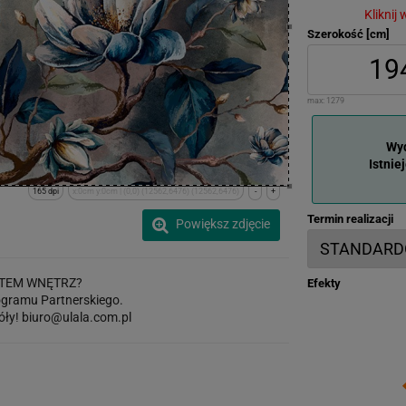
Kliknij
Szerokość [cm]
max:
1279
Wyd
Istnie
165 dpi
x:0cm y:0cm | (0,0) (12562,6476) (12562,6476)
-
+
Termin realizacji
Powiększ zdjęcie
TEM WNĘTRZ?
Efekty
gramu Partnerskiego.
óły!
biuro@ulala.com.pl