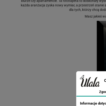
biurze czy apartamencie. Ta fototapeta to doskonały wybór 
każda aranżacja zyska nowy wymiar, a przestrzeń stanie s
dla tych, którzy chcą d
Masz jakieś w
C
Zgo
Informacje doty