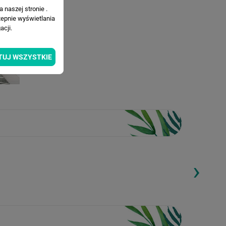
 naszej stronie .
tepnie wyświetlania
cji.
TUJ WSZYSTKIE
›
ding...
Loading...