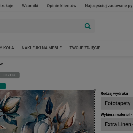
strukcje
Wzorniki
Opinie klientów
Najczęściej zadawane py
Y KOŁA
NAKLEJKI NA MEBLE
TWOJE ZDJĘCIE
ów
ID 2125
Rodzaj wydruku
Wybierz materiał 