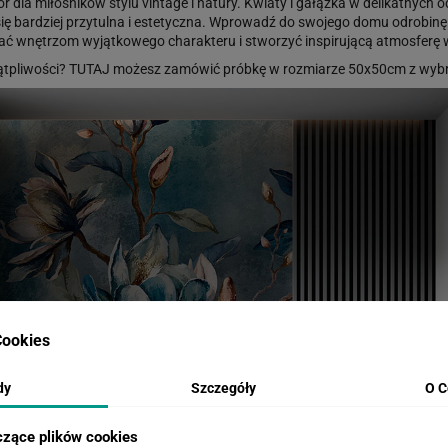
dla miłośników stylu vintage i natury. Kwiaty i gałązka w delikatnych odc
ię bardziej przytulna i estetyczna. Wprowadź do swojego domu odrobinę n
odać wnętrzom wyjątkowego charakteru i stworzyć inspirującą atmosferę
ątpliwości?
TUTAJ
możesz zamówić próbkę w rozmiarze 50x50cm z wybr
ookies
dy
Szczegóły
O C
czące plików cookies