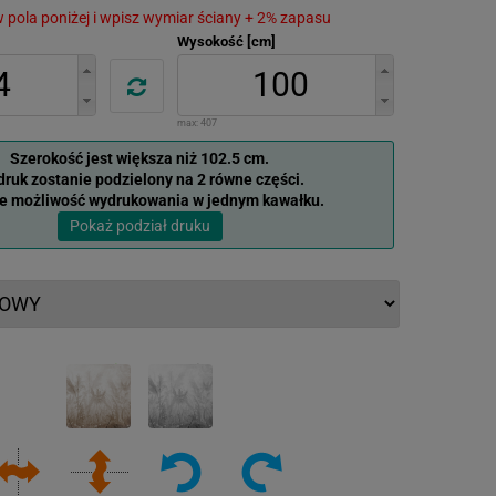
 w pola poniżej i wpisz wymiar ściany + 2% zapasu
Wysokość [cm]
max:
407
Szerokość jest większa niż 102.5 cm.
ruk zostanie podzielony na 2 równe części.
je możliwość wydrukowania w jednym kawałku.
Pokaż podział druku