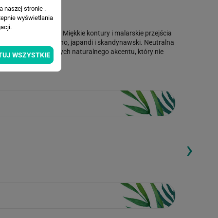
 naszej stronie .
tepnie wyświetlania
cji.
i kwiatami u dołu. Miękkie kontury i malarskie przejścia
ie dopełnia style boho, japandi i skandynawski. Neutralna
ór dla osób szukających naturalnego akcentu, który nie
TUJ WSZYSTKIE
›
ding...
Loading...