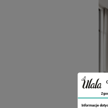
C
Zgo
Informacje doty