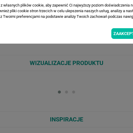
a z własnych plików cookie, aby zapewnić Ci najwyższy poziom doświadczenia na
ież pliki cookie stron trzecich w celu ulepszenia naszych usług, analizy a nas
z Twoimi preferencjami na podstawie analizy Twoich zachowań podczas nawiga
ekkie, piórkowe trawy pampasowe w delikatnej mgiełce, z drobnymi polnym
zjaśniają przestrzeń. Idealna do salonu, sypialni czy gabinetu, znakomic
nianymi tkaninami, tworząc przytulne, eleganckie wnętrze. Doskonały wyb
ZAAKCEP
przytłacza, a harmonizuje aranżację.
WIZUALIZACJE PRODUKTU
Loading...
Loa
INSPIRACJE