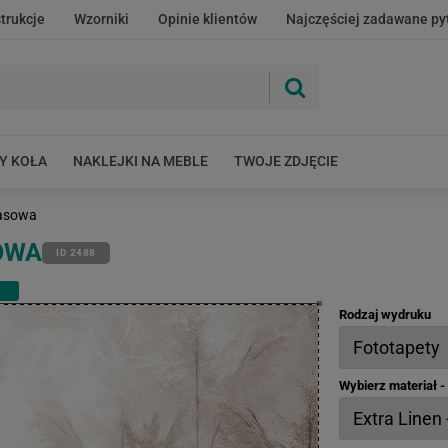
strukcje
Wzorniki
Opinie klientów
Najczęściej zadawane py
Y KOŁA
NAKLEJKI NA MEBLE
TWOJE ZDJĘCIE
asowa
OWA
ID 2488
Rodzaj wydruku
Wybierz materiał 