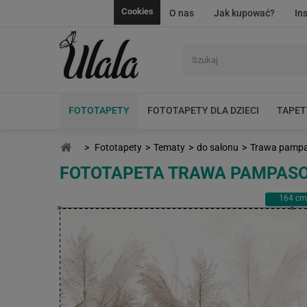
Cookies
O nas
Jak kupować?
In
FOTOTAPETY
FOTOTAPETY DLA DZIECI
TAPET
>
Fototapety
>
Tematy
>
do salonu
>
Trawa pamp
FOTOTAPETA TRAWA PAMPAS
164
cm