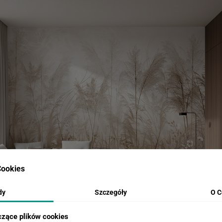
ookies
dy
Szczegóły
O C
czące plików cookies