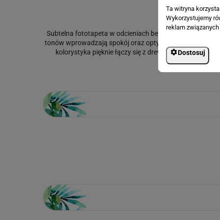
Ta witryna korzyst
Wykorzystujemy równ
reklam związanych 
Subtelna fototapeta w odcieniach beżu przedstawiająca l
tonów wprowadzają spokój oraz optycznie powiększają i ro
kolorystyka pięknie łączy się z drewnem, rattanem i l
Dostosuj
Loading...