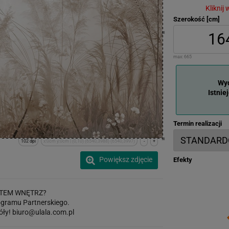
Kliknij
Szerokość [cm]
max:
665
Wyd
Istnie
Termin realizacji
102 dpi
x:0cm y:0cm | (0,10) (6540,3988) (6540,3997)
-
+
Powiększ zdjęcie
Efekty
TEM WNĘTRZ?
gramu Partnerskiego.
óły!
biuro@ulala.com.pl