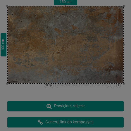
150
cm
cm
100
91 dpi
x:0cm y:0cm | (0,0) (5465,3643) (5465,3643)
-
+
Powiększ zdjęcie
Generuj link do kompozycji