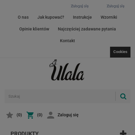
Zaloguj się
Zaloguj się
O nas
Jak kupować?
Instrukcje
Wzorniki
Opinie klientów
Najczęściej zadawane pytania
Kontakt
Cookies
(
0
)
(0)
Zaloguj się
PRODUKTY