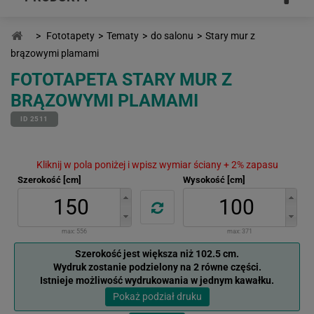
>
Fototapety
>
Tematy
>
do salonu
>
Stary mur z
brązowymi plamami
FOTOTAPETA STARY MUR Z
BRĄZOWYMI PLAMAMI
ID 2511
Kliknij w pola poniżej i wpisz wymiar ściany + 2% zapasu
Szerokość [cm]
Wysokość [cm]
max:
556
max:
371
Szerokość jest większa niż 102.5 cm.
Wydruk zostanie podzielony na 2 równe części.
Istnieje możliwość wydrukowania w jednym kawałku.
Pokaż podział druku