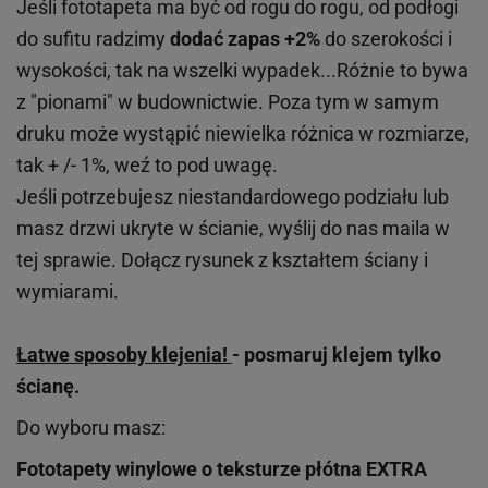
Jeśli fototapeta ma być od rogu do rogu, od podłogi
do sufitu radzimy
dodać zapas +2%
do szerokości i
wysokości, tak na wszelki wypadek...Różnie to bywa
z "pionami" w budownictwie. Poza tym w samym
druku może wystąpić niewielka różnica w rozmiarze,
tak + /- 1%, weź to pod uwagę.
Jeśli potrzebujesz niestandardowego podziału lub
masz drzwi ukryte w ścianie, wyślij do nas maila w
tej sprawie. Dołącz rysunek z kształtem ściany i
wymiarami.
Łatwe sposoby klejenia!
- posmaruj klejem tylko
ścianę.
Do wyboru masz:
Fototapety winylowe o
teksturze
płótna EXTRA