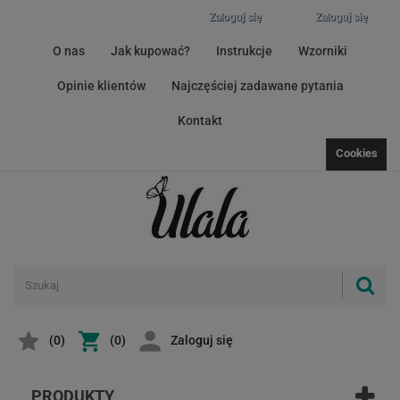
Zaloguj się
Zaloguj się
O nas
Jak kupować?
Instrukcje
Wzorniki
Opinie klientów
Najczęściej zadawane pytania
Kontakt
Cookies
(
0
)
(0)
Zaloguj się
PRODUKTY