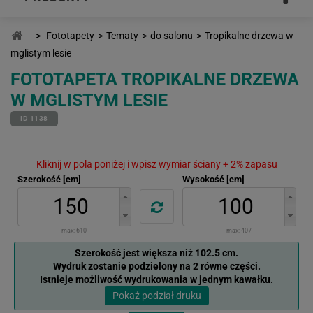
>
Fototapety
>
Tematy
>
do salonu
>
Tropikalne drzewa w
mglistym lesie
FOTOTAPETA TROPIKALNE DRZEWA
W MGLISTYM LESIE
ID 1138
Kliknij w pola poniżej i wpisz wymiar ściany + 2% zapasu
Szerokość [cm]
Wysokość [cm]
max:
610
max:
407
Szerokość jest większa niż 102.5 cm.
Wydruk zostanie podzielony na 2 równe części.
Istnieje możliwość wydrukowania w jednym kawałku.
Pokaż podział druku