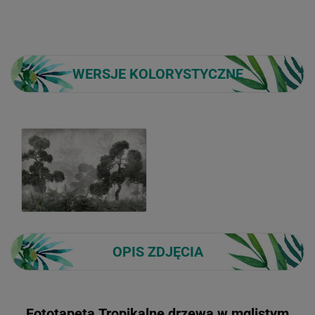
WERSJE KOLORYSTYCZNE
OPIS ZDJĘCIA
Fototapeta Tropikalne drzewa w mglistym