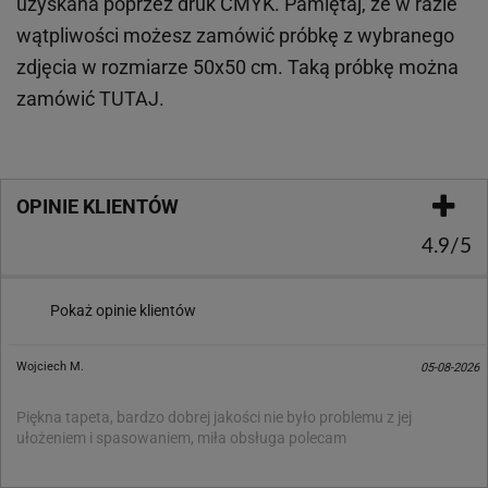
uzyskana poprzez druk CMYK. Pamiętaj, że w
razie
wątpliwości możesz zamówić próbkę z wybranego
zdjęcia w rozmiarze 50x50 cm. Taką próbkę można
zamówić
TUTAJ
.
OPINIE KLIENTÓW
4.9/5
Pokaż opinie klientów
Wojciech M.
05-08-2026
Piękna tapeta, bardzo dobrej jakości nie było problemu z jej
ułożeniem i spasowaniem, miła obsługa polecam