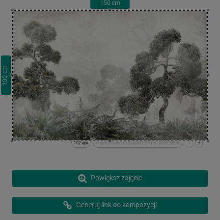
150
cm
cm
100
102 dpi
x:0cm y:0cm | (0,0) (5992,3995) (5992,3995)
-
+
Powiększ zdjęcie
Generuj link do kompozycji