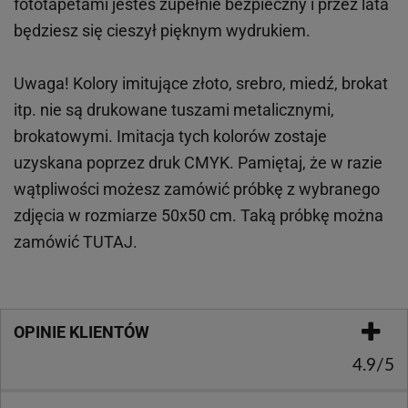
fototapetami jesteś zupełnie bezpieczny i przez lata
będziesz się cieszył pięknym wydrukiem.
Uwaga! Kolory imitujące złoto, srebro, miedź, brokat
itp.
nie są drukowane tuszami metalicznymi,
brokatowymi. Imitacja tych kolorów zostaje
uzyskana poprzez druk CMYK. Pamiętaj, że w
razie
wątpliwości możesz zamówić próbkę z wybranego
zdjęcia w rozmiarze 50x50 cm. Taką próbkę można
zamówić
TUTAJ
.
OPINIE KLIENTÓW
4.9/5