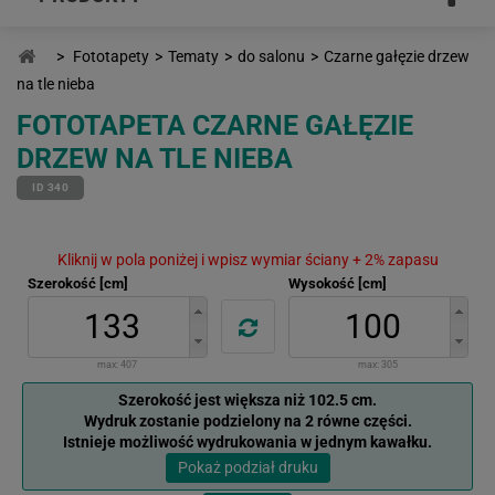
>
Fototapety
>
Tematy
>
do salonu
>
Czarne gałęzie drzew
na tle nieba
FOTOTAPETA CZARNE GAŁĘZIE
DRZEW NA TLE NIEBA
ID 340
Kliknij w pola poniżej i wpisz wymiar ściany + 2% zapasu
Szerokość [cm]
Wysokość [cm]
max:
407
max:
305
Szerokość jest większa niż 102.5 cm.
Wydruk zostanie podzielony na 2 równe części.
Istnieje możliwość wydrukowania w jednym kawałku.
Pokaż podział druku