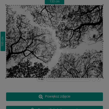
133
cm
cm
100
76 dpi
x:0cm y:0cm | (0,0) (3997,3005) (3997,3005)
-
+
Powiększ zdjęcie