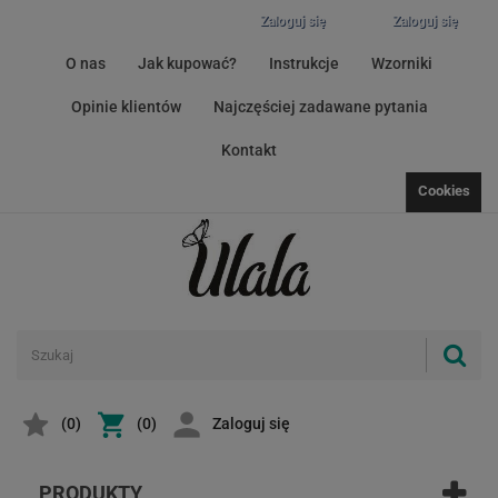
Zaloguj się
Zaloguj się
O nas
Jak kupować?
Instrukcje
Wzorniki
Opinie klientów
Najczęściej zadawane pytania
Kontakt
Cookies
(
0
)
(0)
Zaloguj się
PRODUKTY