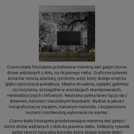
Czarno-biała fototapeta przedstawia misterną sieć gałęzi i koron
drzew widzianych z dołu, na tle jasnego nieba. Graficzne sylwetki
konarów tworzą ażurowy, rytmiczny wzór, który dodaje wnętrzu
głębi i optycznie je powiększa. Idealna do salonu, sypialni, gabinetu
czy korytarza, szczególnie w aranżacjach skandynawskich,
minimalistycznych i loftowych. Neutralna paleta łatwo łączy się z
drewnem, betonem i naturalnymi tkaninami. Wydruk w jakości
fotograficznej na trwałym, matowym materiale, z bezpiecznymi
tuszami i możliwością wykonania na wymiar.
Czarno-biała fototapeta przedstawiająca misterną sieć gałęzi i
koron drzew widzianych z dołu ku jasnemu niebu. Delikatny rysunek
gałęzi tworzy naturalną koronkę, która dodaje ścianie głębi i