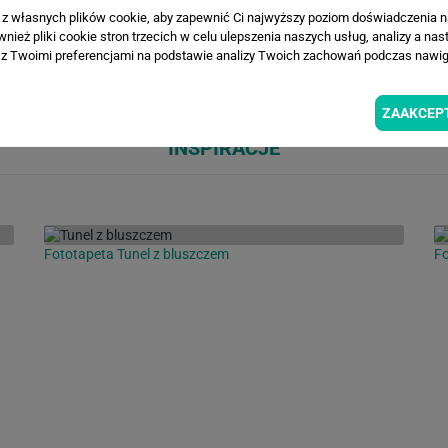
a z własnych plików cookie, aby zapewnić Ci najwyższy poziom doświadczenia na
ież pliki cookie stron trzecich w celu ulepszenia naszych usług, analizy a nas
Loading...
Loa
z Twoimi preferencjami na podstawie analizy Twoich zachowań podczas nawiga
ZAAKCEP
INSPIRACJE
Fototapeta Tunel z bluszczem
Fo