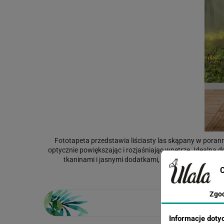
Fototapeta przedstawia liściasty las skąpany w poranne
optycznie powiększając i rozjaśniając wnętrze. Idealna d
tkaninami i jasnymi dodatkami, pasując do stylu sk
C
Zgo
Informacje doty