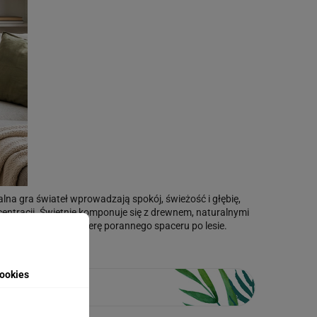
alna gra świateł wprowadzają spokój, świeżość i głębię,
ncentracji. Świetnie komponuje się z drewnem, naturalnymi
adzić do domu atmosferę porannego spaceru po lesie.
ookies