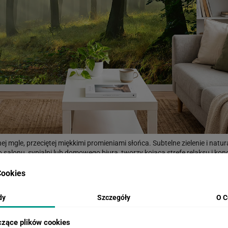
j mgle, przeciętej miękkimi promieniami słońca. Subtelne zielenie i natur
o salonu, sypialni lub domowego biura, tworzy kojącą strefę relaksu i ko
andynawskiego, eko i minimalistycznego. Wybierz ją, jeśli chcesz wprow
ookies
dy
Szczegóły
O C
WIZUALIZACJE PRODUKTU
czące plików cookies