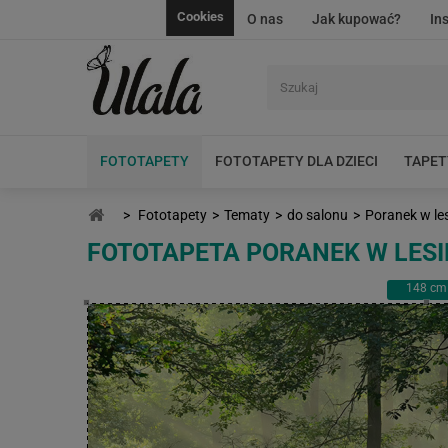
Cookies
O nas
Jak kupować?
In
FOTOTAPETY
FOTOTAPETY DLA DZIECI
TAPET
>
Fototapety
>
Tematy
>
do salonu
>
Poranek w le
FOTOTAPETA PORANEK W LESI
148
cm