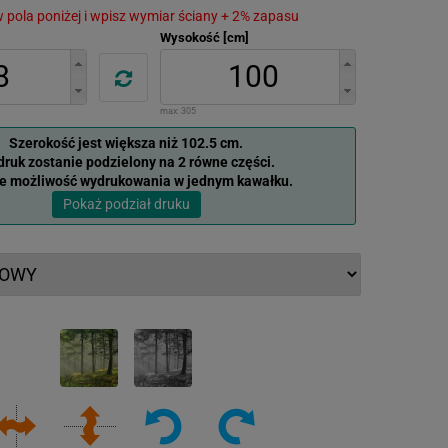
 w pola poniżej i wpisz wymiar ściany + 2% zapasu
Wysokość [cm]
max:
305
Szerokość jest większa niż 102.5 cm.
ruk zostanie podzielony na 2 równe części.
je możliwość wydrukowania w jednym kawałku.
Pokaż podział druku