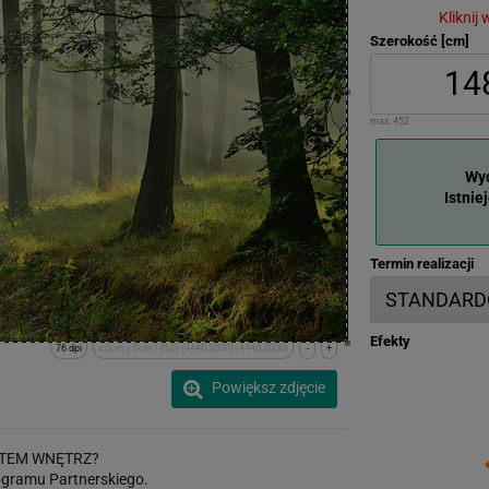
Kliknij
Szerokość [cm]
max:
452
Wyd
Istnie
Termin realizacji
Efekty
76 dpi
x:0cm y:0cm | (0,0) (4440,3000) (4440,3000)
-
+
Powiększ zdjęcie
TEM WNĘTRZ?
gramu Partnerskiego.