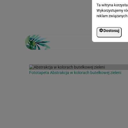
Ta witryna korzyst
Wykorzystujemy równ
Loading...
reklam związanych 
Dostosuj
Fototapeta Abstrakcja w kolorach butelkowej zieleni