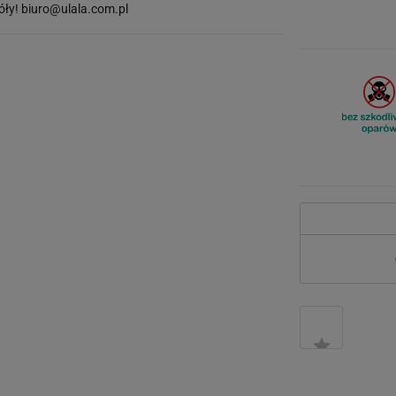
óły!
biuro@ulala.com.pl