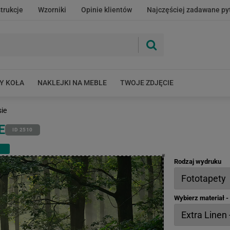
strukcje
Wzorniki
Opinie klientów
Najczęściej zadawane py
Y KOŁA
NAKLEJKI NA MEBLE
TWOJE ZDJĘCIE
sie
E
ID 2510
Rodzaj wydruku
Wybierz materiał 