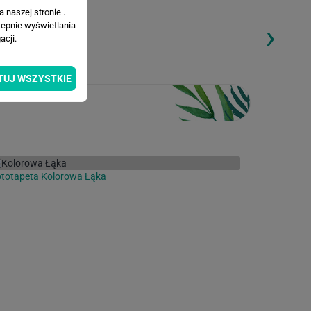
 naszej stronie .
›
tepnie wyświetlania
ding...
Loading...
cji.
TUJ WSZYSTKIE
totapeta Kolorowa Łąka