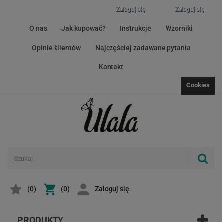
Zaloguj się
Zaloguj się
O nas
Jak kupować?
Instrukcje
Wzorniki
Opinie klientów
Najczęściej zadawane pytania
Kontakt
Cookies
(
0
)
(0)
Zaloguj się
PRODUKTY