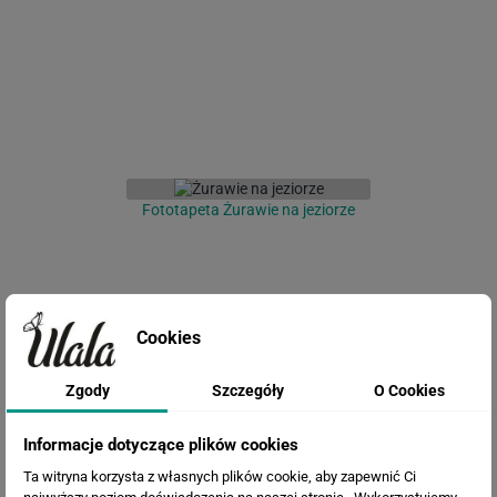
Fototapeta Żurawie na jeziorze
Cookies
Zgody
Szczegóły
O Cookies
Informacje dotyczące plików cookies
Fototapeta Abstrakcyjny obraz
Ta witryna korzysta z własnych plików cookie, aby zapewnić Ci