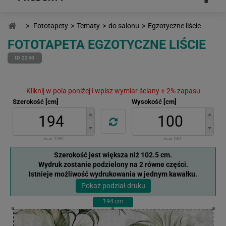
>
Fototapety
>
Tematy
>
do salonu
>
Egzotyczne liście
FOTOTAPETA EGZOTYCZNE LIŚCIE
ID 2350
Kliknij w pola poniżej i wpisz wymiar ściany + 2% zapasu
Szerokość [cm]
Wysokość [cm]
max:
1281
max:
661
Szerokość jest większa niż 102.5 cm.
Wydruk zostanie podzielony na 2 równe części.
Istnieje możliwość wydrukowania w jednym kawałku.
Pokaż podział druku
194
cm