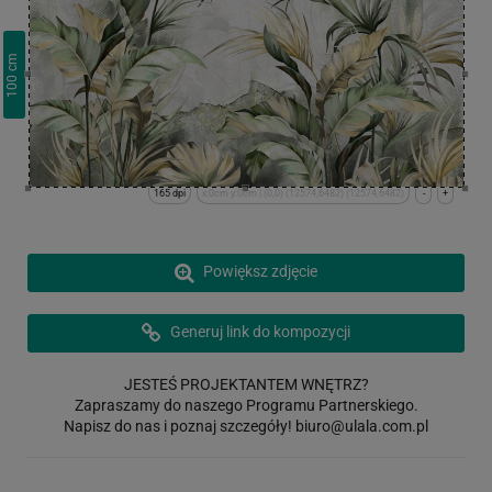
cm
100
165 dpi
x:0cm y:0cm | (0,0) (12574,6482) (12574,6482)
-
+
Powiększ zdjęcie
Generuj link do kompozycji
JESTEŚ PROJEKTANTEM WNĘTRZ?
Zapraszamy do naszego Programu Partnerskiego.
Napisz do nas i poznaj szczegóły!
biuro@ulala.com.pl