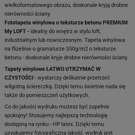
wielkoformatowego obrazu, doskonale kryją drobne
nierówności ściany.
Fototapeta winylowa o
teksturze
betonu PREMIUM
My LOFT -
idealny do wnętrz w stylu loft,
industrialnym lub nowoczesnym. Tapeta winylowa
na flizelinie o gramaturze 350g/m2 o teksturze
betonu - doskonale kryje drobne nierówności ściany.
Tapety winylowe
ŁATWO UTRZYMAĆ W
CZYSTOŚCI
- wystarczy delikatnie przetrzeć
wilgotną ściereczką. Dzięki temu świetnie nada się
także do pomieszczeń użytkowych.
Co do jakości wydruku możesz być zupełnie
spokojny! Stosujemy najlepszą technologię
dostępną na rynku - HP latex. Dzięki temu
uzyskujemy fotograficzną jakość, wydruk jest