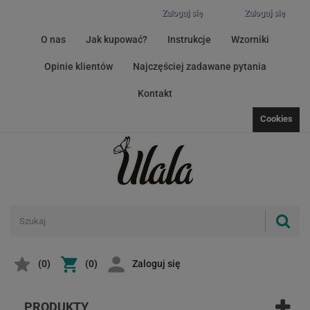
Zaloguj się
Zaloguj się
O nas
Jak kupować?
Instrukcje
Wzorniki
Opinie klientów
Najczęściej zadawane pytania
Kontakt
Cookies
(
0
)
(0)
Zaloguj się
PRODUKTY