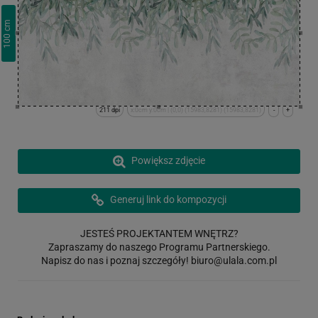
cm
100
211 dpi
x:0cm y:0cm | (0,0) (15983,8281) (15983,8281)
-
+
Powiększ zdjęcie
Generuj link do kompozycji
JESTEŚ PROJEKTANTEM WNĘTRZ?
Zapraszamy do naszego Programu Partnerskiego.
Napisz do nas i poznaj szczegóły!
biuro@ulala.com.pl