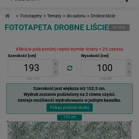
>
Fototapety
>
Tematy
>
do salonu
>
Drobne liście
FOTOTAPETA DROBNE LIŚCIE
ID 1312
Kliknij w pola poniżej i wpisz wymiar ściany + 2% zapasu
Szerokość [cm]
Wysokość [cm]
max:
1626
max:
842
Szerokość jest większa niż 102.5 cm.
Wydruk zostanie podzielony na 2 równe części.
Istnieje możliwość wydrukowania w jednym kawałku.
Pokaż podział druku
193
cm