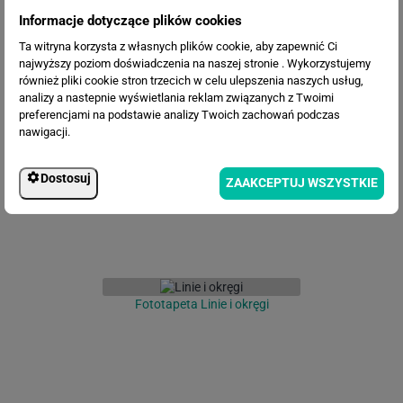
Informacje dotyczące plików cookies
Ta witryna korzysta z własnych plików cookie, aby zapewnić Ci
najwyższy poziom doświadczenia na naszej stronie . Wykorzystujemy
również pliki cookie stron trzecich w celu ulepszenia naszych usług,
Fototapeta Abstrakcyjny krajobraz
analizy a nastepnie wyświetlania reklam związanych z Twoimi
preferencjami na podstawie analizy Twoich zachowań podczas
nawigacji.
Dostosuj
ZAAKCEPTUJ WSZYSTKIE
Fototapeta Linie i okręgi