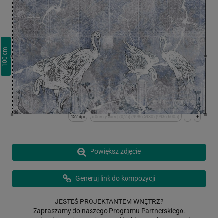
cm
100
152 dpi
x:0cm y:0cm | (0,25) (9986,5980) (9986,6005)
-
+
Powiększ zdjęcie
Generuj link do kompozycji
JESTEŚ PROJEKTANTEM WNĘTRZ?
Zapraszamy do naszego Programu Partnerskiego.