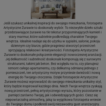
Jeśli szukasz unikalnej inspiracji do swojego mieszkania, fototapeta
Artystyczne Żurawie to doskonały wybór. To niezwykłe dzieło sztuki
przedstawiające żurawie na tle tekstur przypominających kamień i
stary marmur, które subtelnie podkreślają charakter Twojego
wnętrza. Idealnie nadaje się do użytku w sypialni, salonie, pokoju
dziennym czy biurze, gdzie pragniesz stworzyć przestrzeń
sprzyjającą relaksowi i kreatywności. Fototapeta Artystyczne
Żurawie to doskonałe połączenie elegancji i nowoczesnej aranżacji.
Jej delikatność i subtelność doskonale komponują się z surowymi
strukturami, takimi jak beton. Bez względu na to, czy planujesz
remont całego apartamentu, czy delikatną odmianę jednego z
pomieszczeń, ten artystyczny motyw przyniesie świeżość i nową
energię do Twojego otoczenia. Dzięki fototapecie Artystyczne
Żurawie możesz wprowadzić do swojego mieszkania unikalny styl,
który będzie inspirował każdego dnia. Niech Twoje wnętrza zyskają
nową przestrzeń, pełną artystycznego wyrazu, który pozostanie w
pamięci zarówno Twojej, jak i odwiedzających gości. Ciesz się
niepowtarzalną atmosferą, jaką ta wyjątkowa fototapeta wniesie
do Twojego domu i podkreśl swój niezawodny gust aranżacyjny.