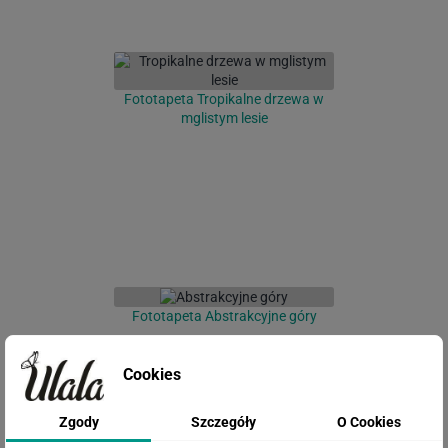
Fototapeta Tropikalne drzewa w
mglistym lesie
Fototapeta Abstrakcyjne góry
Cookies
Zgody
Szczegóły
O Cookies