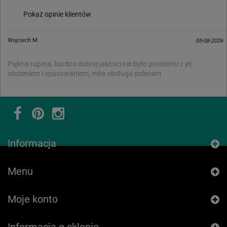
Pokaż opinie klientów
Wojciech M.
05-08-2026
Piękna tapeta, bardzo dobrej jakości nie było problemu z jej
ułożeniem i spasowaniem, miła obsługa polecam
Informacja
Menu
Moje konto