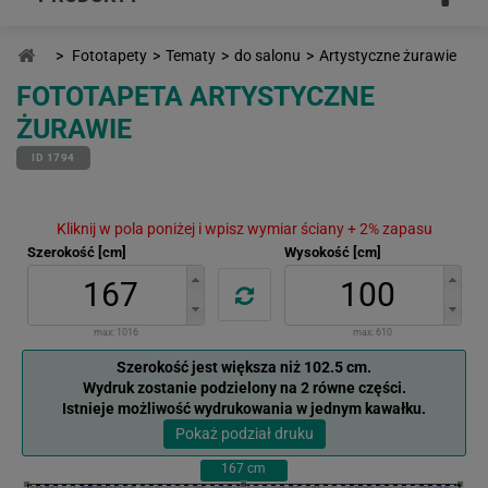
>
Fototapety
>
Tematy
>
do salonu
>
Artystyczne żurawie
FOTOTAPETA ARTYSTYCZNE
ŻURAWIE
ID 1794
Kliknij w pola poniżej i wpisz wymiar ściany + 2% zapasu
Szerokość [cm]
Wysokość [cm]
max:
1016
max:
610
Szerokość jest większa niż 102.5 cm.
Wydruk zostanie podzielony na 2 równe części.
Istnieje możliwość wydrukowania w jednym kawałku.
Pokaż podział druku
167
cm