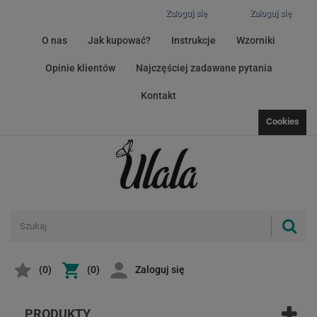
Zaloguj się
Zaloguj się
O nas
Jak kupować?
Instrukcje
Wzorniki
Opinie klientów
Najczęściej zadawane pytania
Kontakt
Cookies
(
0
)
(0)
Zaloguj się
PRODUKTY