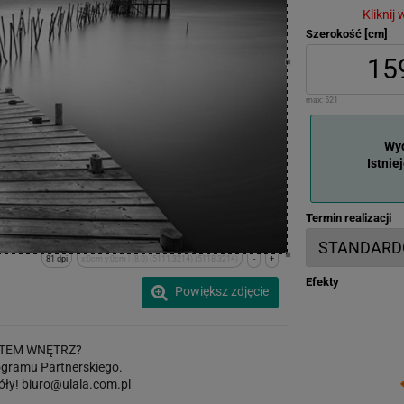
Kliknij
Szerokość [cm]
max:
521
Wyd
Istnie
Termin realizacji
81 dpi
x:0cm y:0cm | (8,0) (5111,3214) (5118,3214)
-
+
Efekty
Powiększ zdjęcie
TEM WNĘTRZ?
gramu Partnerskiego.
óły!
biuro@ulala.com.pl