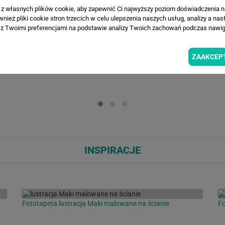
a z własnych plików cookie, aby zapewnić Ci najwyższy poziom doświadczenia na
ież pliki cookie stron trzecich w celu ulepszenia naszych usług, analizy a nas
z Twoimi preferencjami na podstawie analizy Twoich zachowań podczas nawiga
WIZUALIZACJE PRODUKTU
ZAAKCEP
Loading...
Loa
INSPIRACJE
Fototapeta lustracja Maki malowane na ścianie
Fo