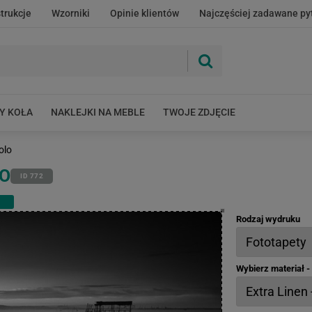
strukcje
Wzorniki
Opinie klientów
Najczęściej zadawane py
Y KOŁA
NAKLEJKI NA MEBLE
TWOJE ZDJĘCIE
olo
O
ID 772
Rodzaj wydruku
Wybierz materiał 