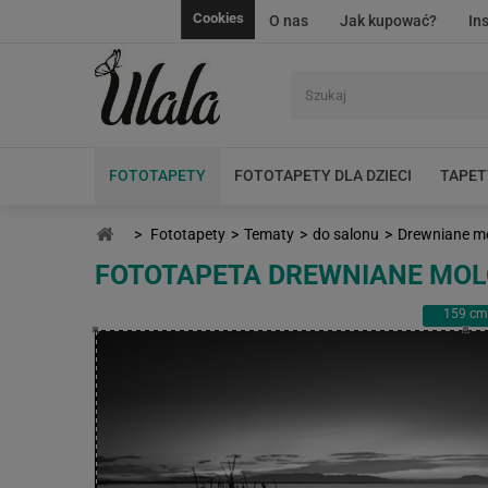
Cookies
O nas
Jak kupować?
In
FOTOTAPETY
FOTOTAPETY DLA DZIECI
TAPET
>
Fototapety
>
Tematy
>
do salonu
>
Drewniane m
FOTOTAPETA DREWNIANE MOL
159
cm