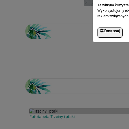
Ta witryna korzyst
Wykorzystujemy równ
reklam związanych 
Dostosuj
Loading...
Fototapeta Trzciny i ptaki