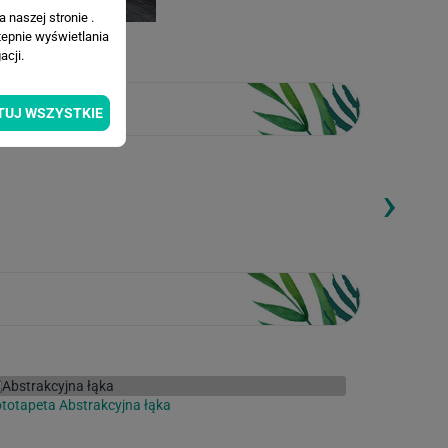
 naszej stronie .
tepnie wyświetlania
cji.
TUJ WSZYSTKIE
›
ding...
Loading...
totapeta Abstrakcyjna łąka