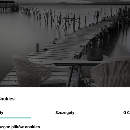
ookies
dy
Szczegóły
O C
czące plików cookies