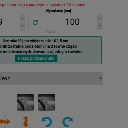
 w pola poniżej i wpisz wymiar ściany + 2% zapasu
Wysokość [cm]
max:
327
Szerokość jest większa niż 102.5 cm.
ruk zostanie podzielony na 2 równe części.
je możliwość wydrukowania w jednym kawałku.
Pokaż podział druku