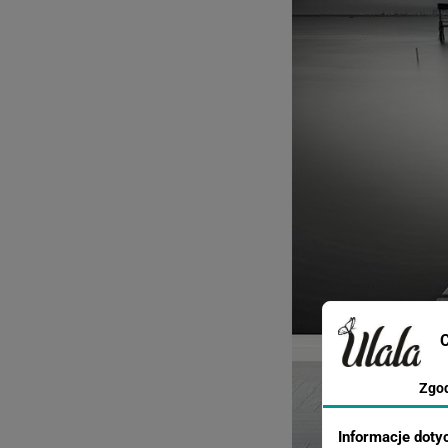
C
Zgo
Informacje doty