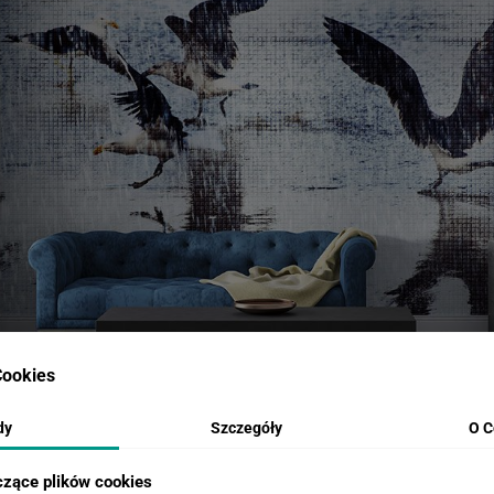
ookies
dy
Szczegóły
O C
czące plików cookies