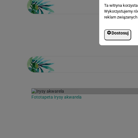
Ta witryna korzyst
Wykorzystujemy równ
reklam związanych 
Loading...
Dostosuj
Fototapeta Irysy akwarela