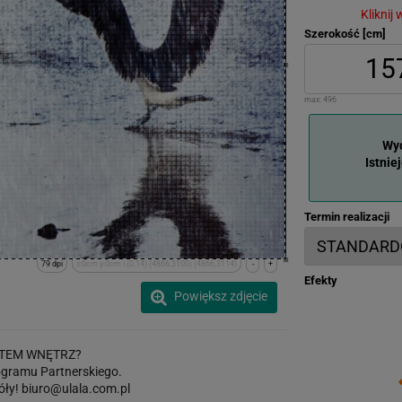
Kliknij
Szerokość [cm]
max:
496
Wyd
Istnie
Termin realizacji
79 dpi
x:0cm y:0cm | (0,14) (4866,3100) (4866,3114)
-
+
Efekty
Powiększ zdjęcie
TEM WNĘTRZ?
gramu Partnerskiego.
óły!
biuro@ulala.com.pl