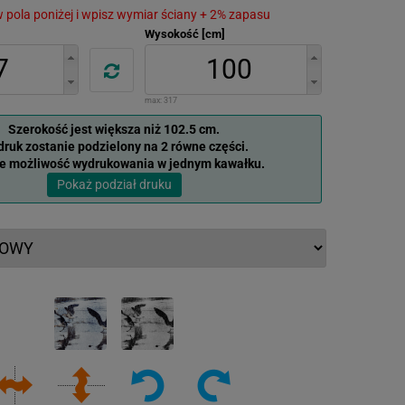
 w pola poniżej i wpisz wymiar ściany + 2% zapasu
Wysokość [cm]
max:
317
Szerokość jest większa niż 102.5 cm.
ruk zostanie podzielony na 2 równe części.
je możliwość wydrukowania w jednym kawałku.
Pokaż podział druku