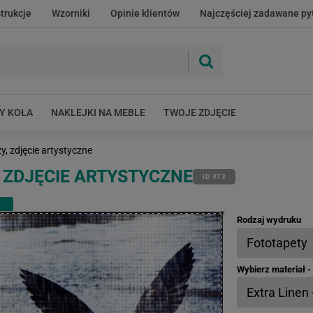
strukcje
Wzorniki
Opinie klientów
Najczęściej zadawane py
Y KOŁA
NAKLEJKI NA MEBLE
TWOJE ZDJĘCIE
, zdjęcie artystyczne
 ZDJĘCIE ARTYSTYCZNE
ID 473
Rodzaj wydruku
Wybierz materiał 