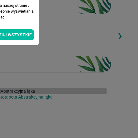
 naszej stronie .
tepnie wyświetlania
cji.
›
ding...
Loading...
TUJ WSZYSTKIE
totapeta Abstrakcyjna łąka