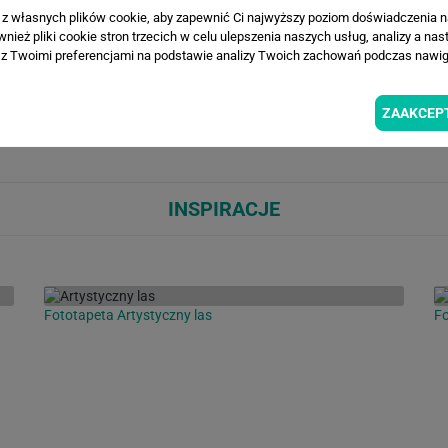
WIZUALIZACJE PRODUKTU
a z własnych plików cookie, aby zapewnić Ci najwyższy poziom doświadczenia na
ież pliki cookie stron trzecich w celu ulepszenia naszych usług, analizy a nas
z Twoimi preferencjami na podstawie analizy Twoich zachowań podczas nawiga
Loading...
Loa
ZAAKCEP
INSPIRACJE
Fototapeta Artystyczny las
Fo