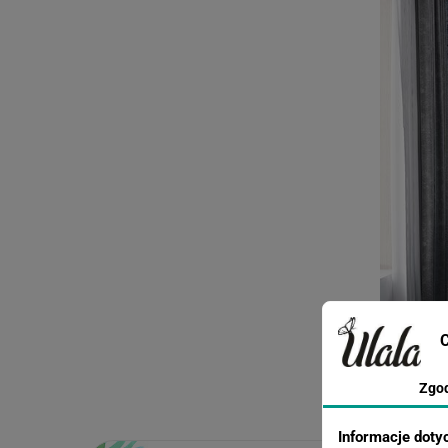
C
Zgo
Informacje doty