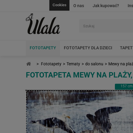
Cookies
O nas
Jak kupować?
In
FOTOTAPETY
FOTOTAPETY DLA DZIECI
TAPET
>
Fototapety
>
Tematy
>
do salonu
>
Mewy na plaży
FOTOTAPETA MEWY NA PLAŻY,
157
cm